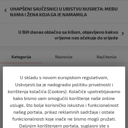
Navigacija
UHAPŠENI SAUČESNICI U UBISTVU NUSRETA: MEĐU
objava
NJIMA I ŽENA KOJA GA JE NAMAMILA
U BiH danas oblačno sa kišom, objavljeno kakvo
vrijeme nas očekuje do srijede
Kategorija
Najnovije
Najčitanije
USK
U skladu s novom europskom regulativom,
VLADA MUSTAFE RUŽNIĆA PRED
POLITIČKIM KRAJEM?
Uskvijesti.ba je nadogradio politiku privatnosti i
korištenja kolačića (Cookies). Kolačiće upotrebljavamo
prije 1 dan
kako bismo vam omogućili korištenje naše online
usluge, što bolje korisničko iskustvo i funkcionalnost
USK
našeg portala, prikaz reklamnih sadržaja i ostale
KOLIKO LI JE SVJETOVA UBIJENO U
SREBRENICI, VIŠEGRADU, BILJANIMA,
funkcionalnosti koje inače ne bismo mogli pružati.
PRIJEDORU, KOZARCU?
Daljnjim korištenjem portala, suglasni ste s