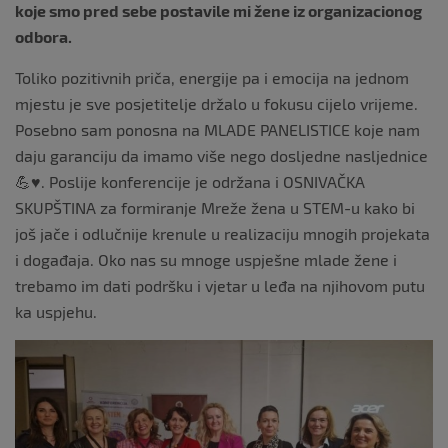
koje smo pred sebe postavile mi žene iz organizacionog
odbora.
Toliko pozitivnih priča, energije pa i emocija na jednom
mjestu je sve posjetitelje držalo u fokusu cijelo vrijeme.
Posebno sam ponosna na MLADE PANELISTICE koje nam
daju garanciju da imamo više nego dosljedne nasljednice
💪♥️. Poslije konferencije je održana i OSNIVAČKA
SKUPŠTINA za formiranje Mreže žena u STEM-u kako bi
još jače i odlučnije krenule u realizaciju mnogih projekata
i događaja. Oko nas su mnoge uspješne mlade žene i
trebamo im dati podršku i vjetar u leđa na njihovom putu
ka uspjehu.