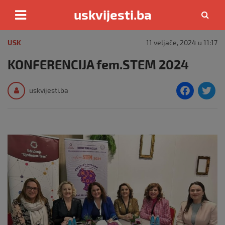
uskvijesti.ba
Skip
to
USK
11 veljače, 2024 u 11:17
content
KONFERENCIJA fem.STEM 2024
F
T
uskvijesti.ba
a
c
i
e
e
b
o
o
k