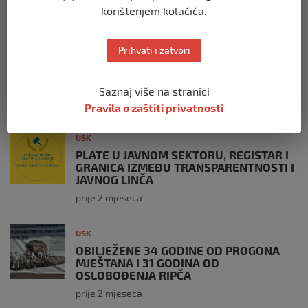
prije 3 tjedna
korištenjem kolačića.
USK
Prihvati i zatvori
ČLANOVI GO SDA BIHAĆ PRISUSTVOVALI
OBILJEŽAVANJU 34. GODIŠNJICE ZLOČINA
U BILJANIMA
Saznaj više na stranici
prije 4 tjedna
Pravila o zaštiti privatnosti
USK
PLATE U JAVNOM SEKTORU, REGISTAR I
GRANICA IZMEĐU TRANSPARENTNOSTI I
JAVNOG LINČA
prije 2 mjeseca
USK
OBILJEŽENE 34 GODINE OD PROGONA
MJEŠTANA I 31 GODINA OD
OSLOBOĐENJA RIPČA
prije 2 mjeseca