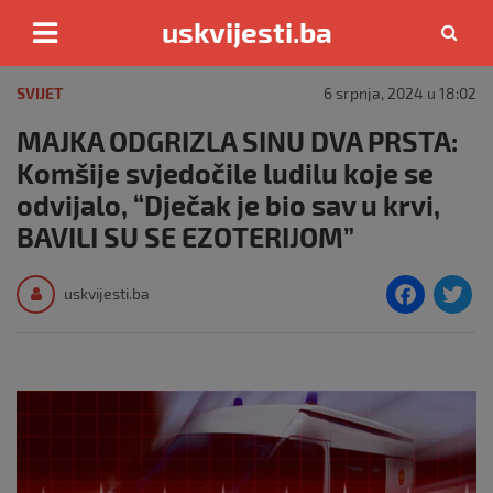
uskvijesti.ba
Skip
to
SVIJET
6 srpnja, 2024 u 18:02
content
MAJKA ODGRIZLA SINU DVA PRSTA:
Komšije svjedočile ludilu koje se
odvijalo, “Dječak je bio sav u krvi,
BAVILI SU SE EZOTERIJOM”
F
T
uskvijesti.ba
a
c
i
e
e
b
o