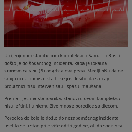
o
k
U cijenjenom stambenom kompleksu u Samari u Rusiji
došlo je do šokantnog incidenta, kada je lokalna
stanovnica sinu (3) odgrizla dva prsta. Mediji pišu da ne
smiju ni da pomisle šta bi se još desilo, da slučajni
prolaznici nisu intervenisali i spasili mališana.
Prema riječima stanovnika, stanovi u ovom kompleksu
nisu jeftini, i u njemu žive mnoge porodice sa djecom.
Porodica do koje je došlo do nezapamćenog incidenta
uselila se u stan prije više od tri godine, ali do sada nisu