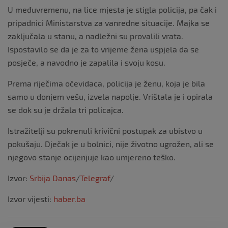
U međuvremenu, na lice mjesta je stigla policija, pa čak i
pripadnici Ministarstva za vanredne situacije. Majka se
zaključala u stanu, a nadležni su provalili vrata.
Ispostavilo se da je za to vrijeme žena uspjela da se
posječe, a navodno je zapalila i svoju kosu.
Prema riječima očevidaca, policija je ženu, koja je bila
samo u donjem vešu, izvela napolje. Vrištala je i opirala
se dok su je držala tri policajca.
Istražitelji su pokrenuli krivični postupak za ubistvo u
pokušaju. Dječak je u bolnici, nije životno ugrožen, ali se
njegovo stanje ocijenjuje kao umjereno teško.
Izvor:
Srbija Danas
/
Telegraf
/
Izvor vijesti:
haber.ba