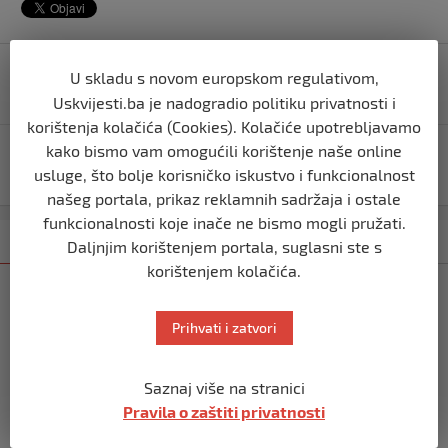
Navigacija
Sudar teretnog broda i čamca na Savi u Beogradu,
U skladu s novom europskom regulativom,
objava
traga se za dvije osobe
Uskvijesti.ba je nadogradio politiku privatnosti i
korištenja kolačića (Cookies). Kolačiće upotrebljavamo
kako bismo vam omogućili korištenje naše online
Raste pritisak na Bidena da odustane od utrke: Za
usluge, što bolje korisničko iskustvo i funkcionalnost
ponedjeljak dogovoren sastanak
našeg portala, prikaz reklamnih sadržaja i ostale
funkcionalnosti koje inače ne bismo mogli pružati.
Kategorija
Najnovije
Najčitanije
Daljnjim korištenjem portala, suglasni ste s
korištenjem kolačića.
SVIJET
Italijanski kapetan iz flotile za Gazu
Prihvati i zatvori
primio islam nakon što su izraelske
snage prekinule molitvu njegove
posade
Saznaj više na stranici
prije 10 mjeseci
Pravila o zaštiti privatnosti