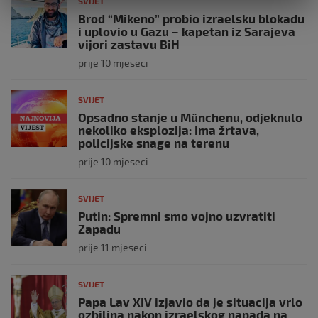
SVIJET
Brod “Mikeno” probio izraelsku blokadu
i uplovio u Gazu – kapetan iz Sarajeva
vijori zastavu BiH
prije 10 mjeseci
SVIJET
Opsadno stanje u Münchenu, odjeknulo
nekoliko eksplozija: Ima žrtava,
policijske snage na terenu
prije 10 mjeseci
SVIJET
Putin: Spremni smo vojno uzvratiti
Zapadu
prije 11 mjeseci
SVIJET
Papa Lav XIV izjavio da je situacija vrlo
ozbiljna nakon izraelskog napada na