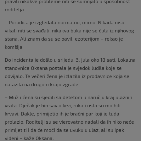
pravili nikakve probleme niti se sumnjalo u sposobnost
roditelja.
– Porodica je izgledala normalno, mirno. Nikada nisu
vikali niti se svađali, nikakva buka nije se čula iz njihovog
stana. Ali znam da su se bavili ezoterijom – rekao je
komšija.
Do incidenta je došlo u srijedu, 3. jula oko 18 sati. Lokalna
stanovnica Oksana postala je svjedok ludila koje se
odvijalo. Te večeri žena je izlazila iz prodavnice koja se
nalazila na drugom kraju zgrade.
– Muž i žena su sjedili sa detetom u naručju kraj ulaznih
vrata. Dječak je bio sav u krvi, ruka i usta su mu bili
krvavi. Dakle, primijetio ih je bračni par koji je tuda
prolazio. Roditelji su se vjerovatno nadali da ih niko neće
primijetiti i da će moći da se uvuku u ulaz, ali su ipak
viđeni – kaže Oksana.