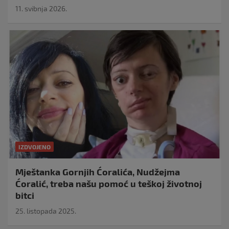
11. svibnja 2026.
IZDVOJENO
Mještanka Gornjih Ćoralića, Nudžejma
Ćoralić, treba našu pomoć u teškoj životnoj
bitci
25. listopada 2025.