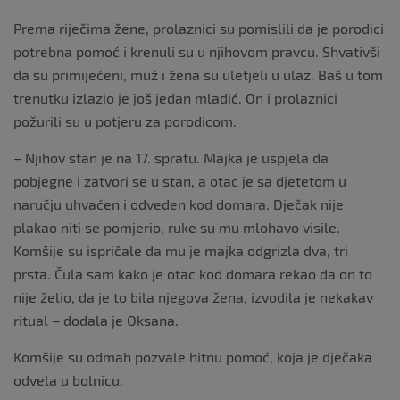
Prema riječima žene, prolaznici su pomislili da je porodici
potrebna pomoć i krenuli su u njihovom pravcu. Shvativši
da su primijećeni, muž i žena su uletjeli u ulaz. Baš u tom
trenutku izlazio je još jedan mladić. On i prolaznici
požurili su u potjeru za porodicom.
– Njihov stan je na 17. spratu. Majka je uspjela da
pobjegne i zatvori se u stan, a otac je sa djetetom u
naručju uhvaćen i odveden kod domara. Dječak nije
plakao niti se pomjerio, ruke su mu mlohavo visile.
Komšije su ispričale da mu je majka odgrizla dva, tri
prsta. Čula sam kako je otac kod domara rekao da on to
nije želio, da je to bila njegova žena, izvodila je nekakav
ritual – dodala je Oksana.
Komšije su odmah pozvale hitnu pomoć, koja je dječaka
odvela u bolnicu.