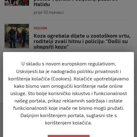
Halidu
prije 10 mjeseci
REGION
Koza ogrebala dijete u zoološkom vrtu,
roditelji zvali hitnu i policiju: “Došli su
uhapsiti kozu”
prije 10 mjeseci
U skladu s novom europskom regulativom,
Uskvijesti.ba je nadogradio politiku privatnosti i
REGION
Vučić dramatično: “Biće rata, Vojska
korištenja kolačića (Cookies). Kolačiće upotrebljavamo
Srbije je spremna”
kako bismo vam omogućili korištenje naše online
prije 10 mjeseci
usluge, što bolje korisničko iskustvo i funkcionalnost
našeg portala, prikaz reklamnih sadržaja i ostale
funkcionalnosti koje inače ne bismo mogli pružati.
Izdvojeno
Daljnjim korištenjem portala, suglasni ste s
korištenjem kolačića.