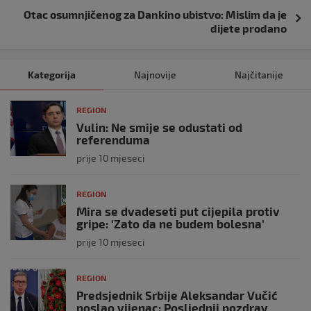
Otac osumnjičenog za Dankino ubistvo: Mislim da je
dijete prodano
Kategorija
Najnovije
Najčitanije
REGION
Vulin: Ne smije se odustati od
referenduma
prije 10 mjeseci
REGION
Mira se dvadeseti put cijepila protiv
gripe: ‘Zato da ne budem bolesna’
prije 10 mjeseci
REGION
Predsjednik Srbije Aleksandar Vučić
poslao vijenac: Posljednji pozdrav