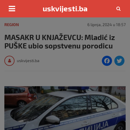
uskvijesti.ba
Skip
to
REGION
6 lipnja, 2024 u 18:57
content
MASAKR U KNJAŽEVCU: Mladić iz
PUŠKE ubio sopstvenu porodicu
F
T
uskvijesti.ba
a
c
i
e
e
b
o
o
k