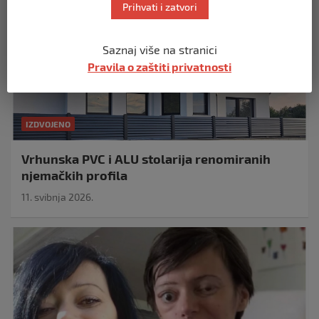
Prihvati i zatvori
Saznaj više na stranici
Pravila o zaštiti privatnosti
IZDVOJENO
Vrhunska PVC i ALU stolarija renomiranih
njemačkih profila
11. svibnja 2026.