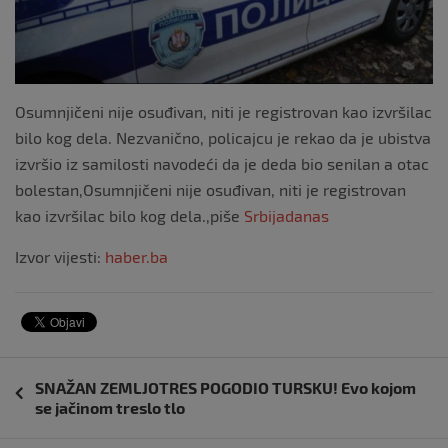
Osumnjičeni nije osuđivan, niti je registrovan kao izvršilac
bilo kog dela. Nezvanično, policajcu je rekao da je ubistva
izvršio iz samilosti navodeći da je deda bio senilan a otac
bolestan,Osumnjičeni nije osuđivan, niti je registrovan
kao izvršilac bilo kog dela.,piše
Srbijadanas
Izvor vijesti:
haber.ba
Navigacija
SNAŽAN ZEMLJOTRES POGODIO TURSKU! Evo kojom
objava
se jačinom treslo tlo