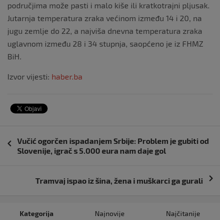
područjima može pasti i malo kiše ili kratkotrajni pljusak.
Jutarnja temperatura zraka većinom između 14 i 20, na
jugu zemlje do 22, a najviša dnevna temperatura zraka
uglavnom između 28 i 34 stupnja, saopćeno je iz FHMZ
BiH.
Izvor vijesti:
haber.ba
Navigacija
Vučić ogorčen ispadanjem Srbije: Problem je gubiti od
objava
Slovenije, igrač s 5.000 eura nam daje gol
Tramvaj ispao iz šina, žena i muškarci ga gurali
Kategorija
Najnovije
Najčitanije