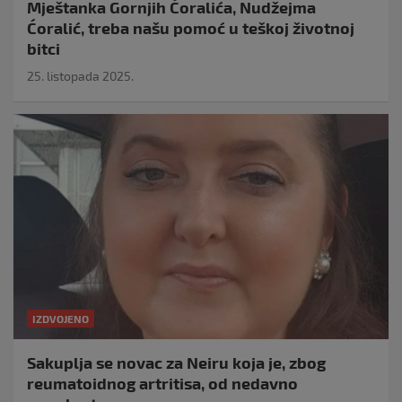
Mještanka Gornjih Ćoralića, Nudžejma
Ćoralić, treba našu pomoć u teškoj životnoj
bitci
25. listopada 2025.
IZDVOJENO
Sakuplja se novac za Neiru koja je, zbog
reumatoidnog artritisa, od nedavno