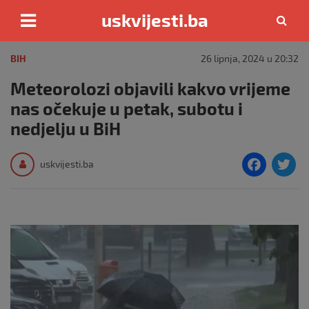
uskvijesti.ba
Skip
to
BIH
26 lipnja, 2024 u 20:32
content
Meteorolozi objavili kakvo vrijeme
nas očekuje u petak, subotu i
nedjelju u BiH
F
T
uskvijesti.ba
a
c
i
e
e
b
o
o