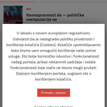
BIH
Ravnopravnost da — politička
manipulacija ne
prije 2 mjeseca
U skladu s novom europskom regulativom,
BIH
Uskvijesti.ba je nadogradio politiku privatnosti i
Postoje razne špekulacije oko ukidanja
korištenja kolačića (Cookies). Kolačiće upotrebljavamo
OHR-a – šta vi mislite?
kako bismo vam omogućili korištenje naše online
prije 3 mjeseca
usluge, što bolje korisničko iskustvo i funkcionalnost
našeg portala, prikaz reklamnih sadržaja i ostale
BIH
funkcionalnosti koje inače ne bismo mogli pružati.
Zašto Bakir Izetbegović trenutno ima
Daljnjim korištenjem portala, suglasni ste s
najveće šanse za povratak u
korištenjem kolačića.
Predsjedništvo BiH
prije 3 mjeseca
Prihvati i zatvori
BIH
Demantij Federalnog ministarstva
Saznaj više na stranici