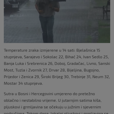
k
Temperature zraka izmjerene u 14 sati: Bjelašnica 15
stupnjeva, Sarajevo i Sokolac 22, Bihać 24, Ivan Sedlo 25,
Banja Luka i Srebrenica 26, Doboj, Gradačac, Livno, Sanski
Most, Tuzla i Zvornik 27, Drvar 28, Bijeljina, Bugojno,
Prijedor i Zenica 29, Široki Brijeg 30, Trebinje 31, Neum 32,
Mostar 34 stupnjeva.
Sutra u Bosni i Hercegovini umjereno do pretežno
oblačno i nestabilno vrijeme. U jutarnjim satima kiša,
pljuskovi i grmljavina se očekuju u južnim i sjevernim
područjima. Tokom dana, lokalni pljuskovi i grmljavina se