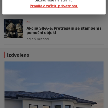
unutrašnjih poslova
Pravila o zaštiti privatnosti
prije 5 mjeseci
BIH
Akcija SIPA-e: Pretresaju se stambeni i
pomoćni objekti
prije 5 mjeseci
Izdvojeno