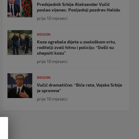
Predsjednik Srbije Aleksandar Vučić
poslao vijenac: Posljednji pozdrav Halidu
prije 10 mjeseci
REGION
Koza ogrebala dijete u zoološkom vrtu,
roditelji zvali hitnu i policiju: “Došli su
uhapsiti kozu”
prije 10 mjeseci
REGION
Vučić dramatično: “Biće rata, Vojska Srbije
je spremna”
prije 10 mjeseci