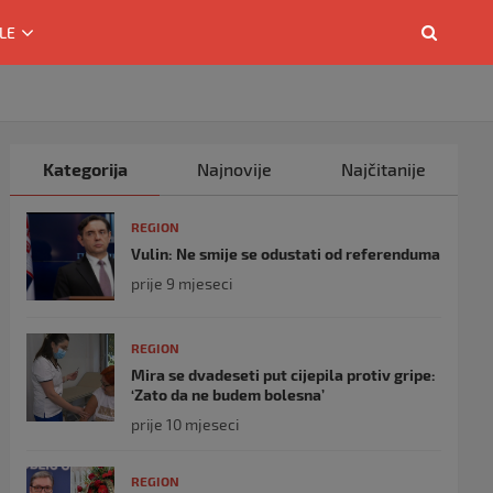
LE
Kategorija
Najnovije
Najčitanije
REGION
Vulin: Ne smije se odustati od referenduma
prije 9 mjeseci
REGION
Mira se dvadeseti put cijepila protiv gripe:
‘Zato da ne budem bolesna’
prije 10 mjeseci
REGION