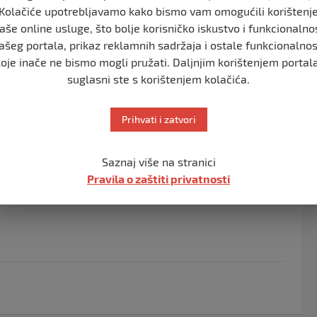
Kolačiće upotrebljavamo kako bismo vam omogućili korištenj
a je velika, monstruozna država, možda nije razvijena
aše online usluge, što bolje korisničko iskustvo i funkcionalno
onalno i korisno, to je EU.
ašeg portala, prikaz reklamnih sadržaja i ostale funkcionalnos
koje inače ne bismo mogli pružati. Daljnjim korištenjem portala
suglasni ste s korištenjem kolačića.
olitikom koliko ja s dodjelom Oscara. BiH je jedan
anici, ma briga me. Još ko za vraga, tamo živi pola
Prihvati i zatvori
Saznaj više na stranici
Pravila o zaštiti privatnosti
 snage pojačale prisustvo u BiH, ali da nema opasnosti