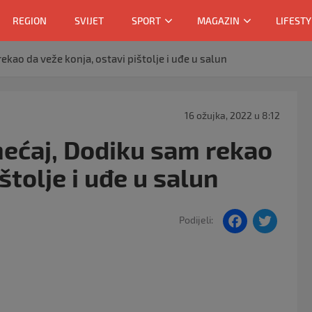
REGION
SVIJET
SPORT
MAGAZIN
LIFESTY
ekao da veže konja, ostavi pištolje i uđe u salun
16 ožujka, 2022 u 8:12
mećaj, Dodiku sam rekao
štolje i uđe u salun
F
T
Podijeli:
a
w
c
itt
e
er
b