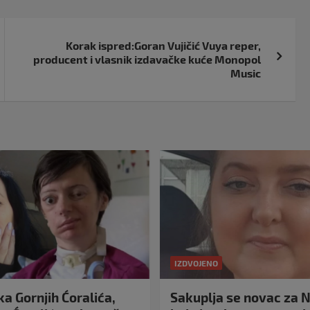
Korak ispred:Goran Vujičić Vuya reper,
producent i vlasnik izdavačke kuće Monopol
Music
IZDVOJENO
a Gornjih Ćoralića,
Sakuplja se novac za N