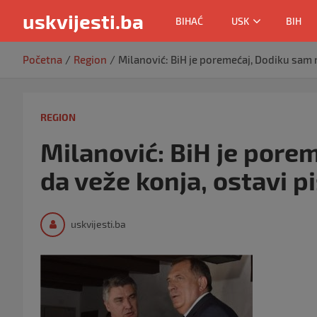
uskvijesti.ba
BIHAĆ
USK
BIH
Skip
Početna
Region
Milanović: BiH je poremećaj, Dodiku sam r
to
content
REGION
Milanović: BiH je pore
da veže konja, ostavi pi
uskvijesti.ba