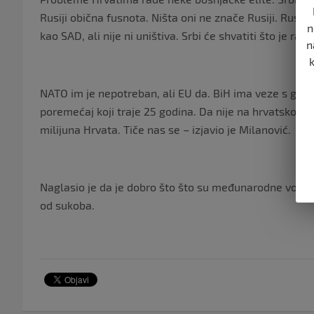
Rusiji obična fusnota. Ništa oni ne znače Rusiji. Rusij
n
kao SAD, ali nije ni uništiva. Srbi će shvatiti što je raci
n
NATO im je nepotreban, ali EU da. BiH ima veze s geop
poremećaj koji traje 25 godina. Da nije na hrvatskoj gr
milijuna Hrvata. Tiče nas se – izjavio je Milanović.
Naglasio je da je dobro što što su međunarodne vojne
od sukoba.