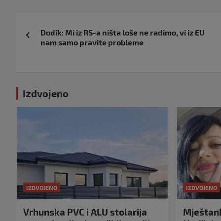
Navigacija
Dodik: Mi iz RS-a ništa loše ne radimo, vi iz EU
objava
nam samo pravite probleme
Izdvojeno
IZDVOJENO
IZDVOJENO
Vrhunska PVC i ALU stolarija
Mještank