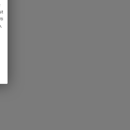
e
st
ti
,