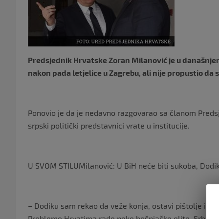
Predsjednik Hrvatske Zoran Milanović je u današnjem
nakon pada letjelice u Zagrebu, ali nije propustio da
Ponovio je da je nedavno razgovarao sa članom Preds
srpski politički predstavnici vrate u institucije.
U SVOM STILUMilanović: U BiH neće biti sukoba, Dodik
– Dodiku sam rekao da veže konja, ostavi pištolje i uđe 
Probleme Hrvatima rade neke bošnjačke elite. Srbi su v