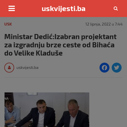
uskvijesti.ba
Skip
to
USK
12 lipnja, 2022 u 7:44
content
Ministar Dedić:Izabran projektant
za izgradnju brze ceste od Bihaća
do Velike Kladuše
F
T
uskvijesti.ba
a
c
i
e
e
b
o
o