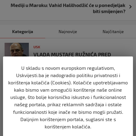
Mediji u Maroku: Vahid Halilhodžić će u ponedjeljak
biti smijenjen?
Kategorija
Najnovije
Najčitanije
USK
VLADA MUSTAFE RUŽNIĆA PRED
POLITIČKIM KRAJEM?
U skladu s novom europskom regulativom,
prije 1 dan
Uskvijesti.ba je nadogradio politiku privatnosti i
korištenja kolačića (Cookies). Kolačiće upotrebljavamo
USK
kako bismo vam omogućili korištenje naše online
KOLIKO LI JE SVJETOVA UBIJENO U
SREBRENICI, VIŠEGRADU, BILJANIMA,
usluge, što bolje korisničko iskustvo i funkcionalnost
PRIJEDORU, KOZARCU?
našeg portala, prikaz reklamnih sadržaja i ostale
prije 3 tjedna
funkcionalnosti koje inače ne bismo mogli pružati.
Daljnjim korištenjem portala, suglasni ste s
korištenjem kolačića.
USK
ČLANOVI GO SDA BIHAĆ PRISUSTVOVALI