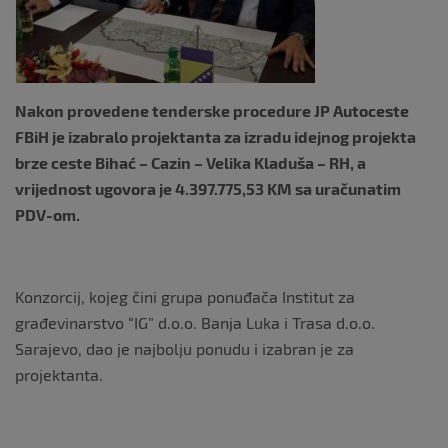
k
Nakon provedene tenderske procedure JP Autoceste
FBiH je izabralo projektanta za izradu idejnog projekta
brze ceste Bihać – Cazin – Velika Kladuša – RH, a
vrijednost ugovora je 4.397.775,53 KM sa uračunatim
PDV-om.
Konzorcij, kojeg čini grupa ponuđača Institut za
građevinarstvo “IG” d.o.o. Banja Luka i Trasa d.o.o.
Sarajevo, dao je najbolju ponudu i izabran je za
projektanta.