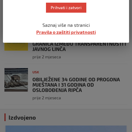
OBILJEŽAVANJU 34. GODIŠNJICE ZLOČINA
Prihvati i zatvori
U BILJANIMA
prije 4 tjedna
Saznaj više na stranici
USK
Pravila o zaštiti privatnosti
PLATE U JAVNOM SEKTORU, REGISTAR I
GRANICA IZMEĐU TRANSPARENTNOSTI I
JAVNOG LINČA
prije 2 mjeseca
USK
OBILJEŽENE 34 GODINE OD PROGONA
MJEŠTANA I 31 GODINA OD
OSLOBOĐENJA RIPČA
prije 2 mjeseca
Izdvojeno