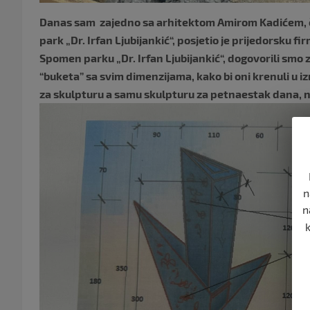
Danas sam
zajedno sa arhitektom Amirom Kadićem, 
park „Dr. Irfan Ljubijankić“, posjetio je prijedorsku 
Spomen parku „Dr. Irfan Ljubijankić“, dogovorili smo 
“buketa” sa svim dimenzijama, kako bi oni krenuli u i
za skulpturu a samu skulpturu za petnaestak dana, na
n
n