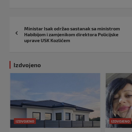
Navigacija
Ministar Isak održao sastanak sa ministrom
objava
Habibijom i zamjenikom direktora Policijske
uprave USK Kozlićem
Izdvojeno
IZDVOJENO
IZDVOJENO