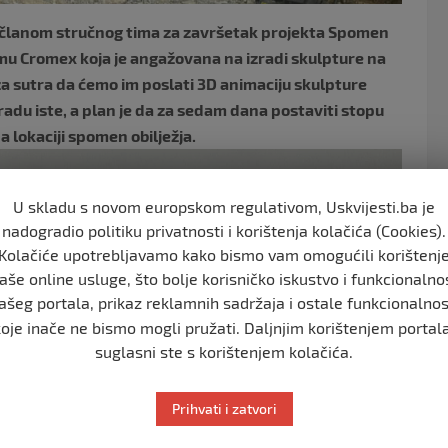
članom stručnog tima za završetak projekta Spomen
firmu Cromex koja je angažovana na izradi skulpture na
za sutra da ćemo im poslati 3D animaciju skulpture
zradu iste, a plan je da za sedam dana postaviti stopu
 lokaciji spomen obilježja.
U skladu s novom europskom regulativom, Uskvijesti.ba je
nadogradio politiku privatnosti i korištenja kolačića (Cookies).
Kolačiće upotrebljavamo kako bismo vam omogućili korištenj
aše online usluge, što bolje korisničko iskustvo i funkcionalno
ašeg portala, prikaz reklamnih sadržaja i ostale funkcionalnos
koje inače ne bismo mogli pružati. Daljnjim korištenjem portala
suglasni ste s korištenjem kolačića.
Prihvati i zatvori