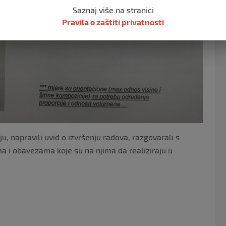
Saznaj više na stranici
Pravila o zaštiti privatnosti
ju, napravili uvid o izvršenju radova, razgovarali s
a i obavezama koje su na njima da realiziraju u