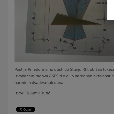
Poslije Prijedora smo otišli do Slunju RH, obišao lokaci
izvođačem radova ASES d.o.o., o narednim aktivnostim
narednih dvadesetak dana.
Izvor FB:Almir Tutić