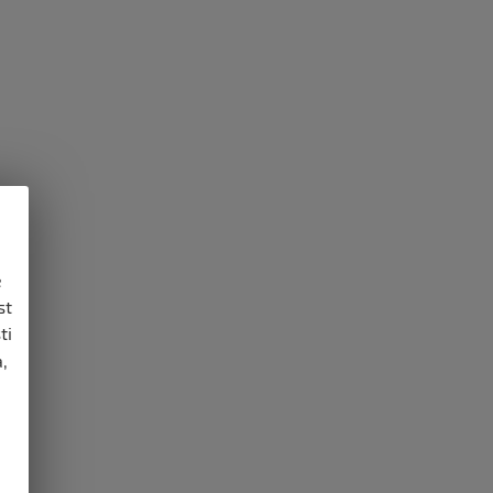
e
st
ti
,