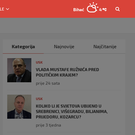
LE
Bihać
4
Kategorija
Najnovije
Najčitanije
USK
VLADA MUSTAFE RUŽNIĆA PRED
POLITIČKIM KRAJEM?
prije 24 sata
USK
KOLIKO LI JE SVJETOVA UBIJENO U
SREBRENICI, VIŠEGRADU, BILJANIMA,
PRIJEDORU, KOZARCU?
prije 3 tjedna