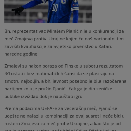
k
Bh. reprezentativac Miralem Pjanić nije u konkurenciji za
meč Zmajeva protiv Ukrajine kojim će naš nacionalni tim
završiti kvalifiakcije za Svjetsko prvenstvo u Kataru
naredne godine
Zmajevi su nakon poraza od Finske u subotu rezultatom
3:1 ostali i bez matimatičkih šansi da se plasiraju na
smotru najboljih, a bh. javnost posebno je bila razočarana
partijom koju je pružio Pjanić i čak ga je dio zeničke
publike izviždao dok je napuštao igru.
Prema podacima UEFA-e za večerašnji meč, Pjanić se
uopšte ne nalazi u kombinaciji za ovaj susret i neće biti u
rosteru Zmajeva za meč protiv Ukrajine, a kao što je od
ranije poznato, u timu neće biti ni Edina Džeke koji se