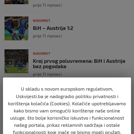
prije 11 mjeseci
NOGOMET
BiH – Austrija 1:2
prije 11 mjeseci
NOGOMET
Kraj prvog poluvremena: BiH i Austrija
bez pogodaka
prije 11 mjeseci
U skladu s novom europskom regulativom,
NOGOMET
Uskvijesti.ba je nadogradio politiku privatnosti i
Bišćanin zamjenio Wayne Rooney
korištenja kolačića (Cookies). Kolačiće upotrebljavamo
prije 2 godine
kako bismo vam omogućili korištenje naše online
usluge, što bolje korisničko iskustvo i funkcionalnost
NOGOMET
našeg portala, prikaz reklamnih sadržaja i ostale
Godišnjica smrti najboljeg fudbalera
funkcionalnosti koje inače ne bismo mogli pružati.