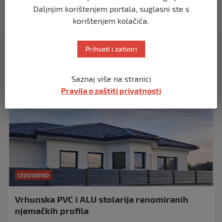
Njemačke svih vremena
Daljnjim korištenjem portala, suglasni ste s
prije 2 godine
korištenjem kolačića.
Izdvojeno
Prihvati i zatvori
Saznaj više na stranici
Pravila o zaštiti privatnosti
IZDVOJENO
Vrhunska PVC i ALU stolarija renomiranih
njemačkih profila