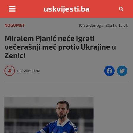
uskvijesti.ba
Skip
to
NOGOMET
16 studenoga, 2021 u 13:58
content
Miralem Pjanić neće igrati
večerašnji meč protiv Ukrajine u
Zenici
F
T
uskvijesti.ba
a
c
i
e
e
b
o
o