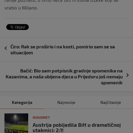
vratio u Milano.
Navigacija
Ćiro: Rak se proširio i na kosti, pomirio sam se sa
objava
situacijom
Bačić: Bio sam potpisnik gradnje spomenika na
Kazanima, a naša ubijena djeca u Prijedoru još nemaju
spomenik
Kategorija
Najnovije
Najčitanije
NOGOMET
Austrija pobijedila BiH u dramatičnoj
utakmici: 2:1!