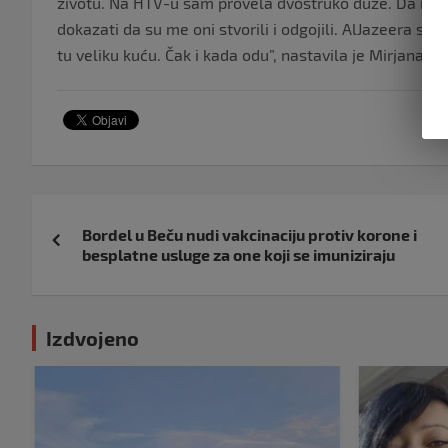
životu. Na HTV-u sam provela dvostruko duže. Da me net
dokazati da su me oni stvorili i odgojili. AlJazeera se
tu veliku kuću. Čak i kada odu”, nastavila je Mirjana.
Navigacija
Bordel u Beču nudi vakcinaciju protiv korone i
objava
besplatne usluge za one koji se imuniziraju
Izdvojeno