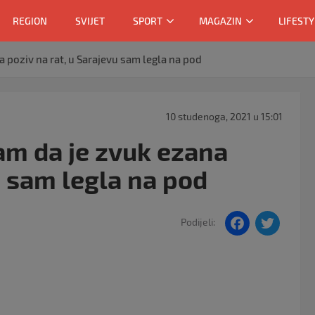
REGION
SVIJET
SPORT
MAGAZIN
LIFESTY
a poziv na rat, u Sarajevu sam legla na pod
10 studenoga, 2021 u 15:01
sam da je zvuk ezana
u sam legla na pod
F
T
Podijeli:
a
w
c
itt
e
er
b