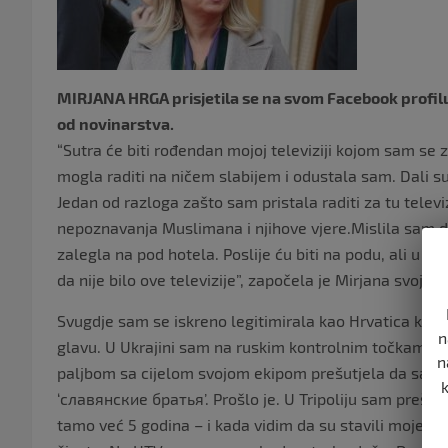
MIRJANA HRGA prisjetila se na svom Facebook profilu r
od novinarstva.
“Sutra će biti rođendan mojoj televiziji kojom sam se 
mogla raditi na ničem slabijem i odustala sam. Dali su
Jedan od razloga zašto sam pristala raditi za tu televi
nepoznavanja Muslimana i njihove vjere.Mislila sam da
zalegla na pod hotela. Poslije ću biti na podu, ali u p
da nije bilo ove televizije”, započela je Mirjana svoju o
Svugdje sam se iskreno legitimirala kao Hrvatica kato
n
glavu. U Ukrajini sam na ruskim kontrolnim točkama,
n
paljbom sa cijelom svojom ekipom prešutjela da sam 
‘cлавянские братья’. Prošlo je. U Tripoliju sam prešu
tamo već 5 godina – i kada vidim da su stavili moje i