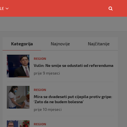
LE
Kategorija
Najnovije
Najčitanije
REGION
Vulin: Ne smije se odustati od referenduma
prije 9 mjeseci
REGION
Mira se dvadeseti put cijepila protiv gripe:
‘Zato da ne budem bolesna’
prije 10 mjeseci
REGION