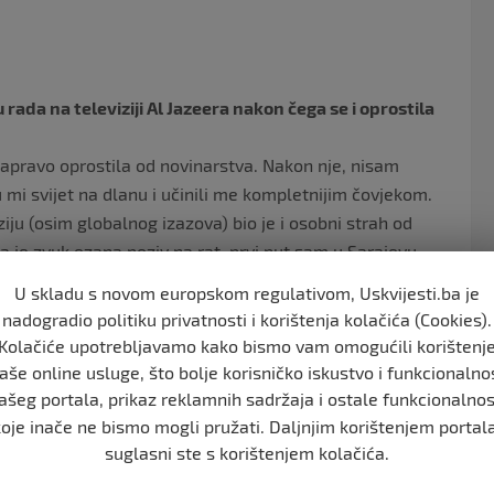
o
o
k
ada na televiziji Al Jazeera nakon čega se i oprostila
zapravo oprostila od novinarstva. Nakon nje, nisam
 mi svijet na dlanu i učinili me kompletnijim čovjekom.
ziju (osim globalnog izazova) bio je i osobni strah od
 je zvuk ezana poziv na rat, prvi put sam u Sarajevu
ancirki, u nekim svjetovima koje nikada ne bih upoznala
U skladu s novom europskom regulativom, Uskvijesti.ba je
bjavu.
nadogradio politiku privatnosti i korištenja kolačića (Cookies).
Kolačiće upotrebljavamo kako bismo vam omogućili korištenj
lkinja. Osim – 2 puta. Oprostivo. Spašavala sam živu
aše online usluge, što bolje korisničko iskustvo i funkcionalno
 tog dana kada sam skoro poginula pod rafalnom
ašeg portala, prikaz reklamnih sadržaja i ostale funkcionalnos
Hrvatica. Pozivala sam se na činjenicu da smo
koje inače ne bismo mogli pružati. Daljnjim korištenjem portala
tjela da radim za AlJazeeru. Neću duljiti… Nema me
suglasni ste s korištenjem kolačića.
nserte, znam da sam učinila najpametniju stvar u svojem