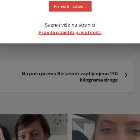
ko nije stavio u leksikon te televizije, teško bi bilo
Prihvati i zatvori
 svojim ljudima ponosi. Svakom ciglicom koja je uzidana u
Saznaj više na stranici
Pravila o zaštiti privatnosti
Na putu prema Bjelašnici zaplijenjeno 130
kilograma droge