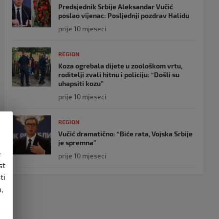
Predsjednik Srbije Aleksandar Vučić
poslao vijenac: Posljednji pozdrav Halidu
prije 10 mjeseci
REGION
Koza ogrebala dijete u zoološkom vrtu,
roditelji zvali hitnu i policiju: “Došli su
uhapsiti kozu”
prije 10 mjeseci
REGION
Vučić dramatično: “Biće rata, Vojska Srbije
je spremna”
e
prije 10 mjeseci
st
ti
,