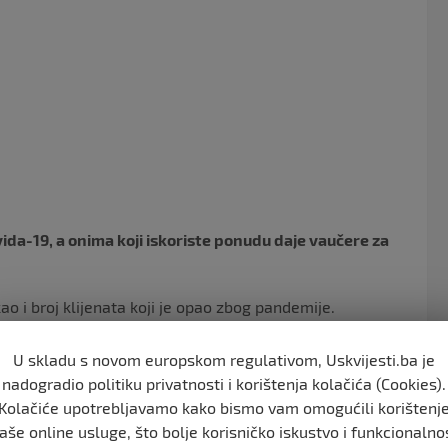
o
o
k
ida-19, a onima koji iskoriste ponudu daje vaučere za
ao i broj klijenata koji je opao zbog pandemije.
atno 30-minutnu sesiju u “sauna klubu” sa “damom po
U skladu s novom europskom regulativom, Uskvijesti.ba je
nadogradio politiku privatnosti i korištenja kolačića (Cookies).
u u zapadnoj Evropi što je dovelo do toga da vlada
Kolačiće upotrebljavamo kako bismo vam omogućili korištenj
aše online usluge, što bolje korisničko iskustvo i funkcionalno