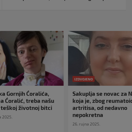
IZDVOJENO
a Gornjih Ćoralića,
Sakuplja se novac za N
 Ćoralić, treba našu
koja je, zbog reumato
teškoj životnoj bitci
artritisa, od nedavno
nepokretna
a 2025.
26. rujna 2025.