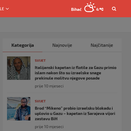
LE
Bihać
4
Kategorija
Najnovije
Najčitanije
SVIJET
Italijanski kapetan iz flotile za Gazu primio
islam nakon što su izraelske snage
prekinule molitvu njegove posade
prije 10 mjeseci
SVIJET
Brod “Mikeno” probio izraelsku blokadu i
uplovio u Gazu – kapetan iz Sarajeva vijori
zastavu BiH
prije 10 mjeseci