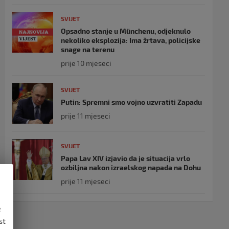
SVIJET
Opsadno stanje u Münchenu, odjeknulo
nekoliko eksplozija: Ima žrtava, policijske
snage na terenu
prije 10 mjeseci
SVIJET
Putin: Spremni smo vojno uzvratiti Zapadu
prije 11 mjeseci
SVIJET
Papa Lav XIV izjavio da je situacija vrlo
ozbiljna nakon izraelskog napada na Dohu
prije 11 mjeseci
e
st