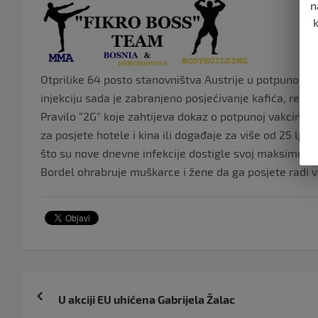
n
Otprilike 64 posto stanovništva Austrije u potpunosti j
injekciju sada je zabranjeno posjećivanje kafića, restor
Pravilo “2G” koje zahtijeva dokaz o potpunoj vakcinacij
za posjete hotele i kina ili događaje za više od 25 ljud
što su nove dnevne infekcije dostigle svoj maksimum
Bordel ohrabruje muškarce i žene da ga posjete radi 
Navigacija
U akciji EU uhićena Gabrijela Žalac
objava