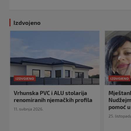
Izdvojeno
IZDVOJENO
IZDVOJENO
Vrhunska PVC i ALU stolarija
Mještank
renomiranih njemačkih profila
Nudžejma
pomoć u 
11. svibnja 2026.
25. listopad