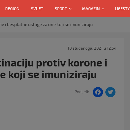
REGION
SVIJET
SPORT
MAGAZIN
LIFESTY
ne i besplatne usluge za one koji se imuniziraju
10 studenoga, 2021 u 12:54
inaciju protiv korone i
 koji se imuniziraju
F
T
Podijeli:
a
w
c
itt
e
er
b