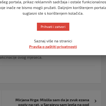
ašeg portala, prikaz reklamnih sadržaja i ostale funkcionalnos
koje inače ne bismo mogli pružati. Daljnjim korištenjem portala
suglasni ste s korištenjem kolačića.
e vakcinisano protiv Covid-19, a onima koji nisu primili
Prihvati i zatvori
ana i frizera.
i ili oporavku od korona virusa također će biti na snazi
Saznaj više na stranici
i. Nova pravila, objavljena u petak, uslijedila su nakon
Pravila o zaštiti privatnosti
 u gotovo godinu dana.
vakcinacije ovog mjeseca.
Mirjana Hrga: Mislila sam da je zvuk ezana
poziv na rat, u Sarajevu sam legla na pod