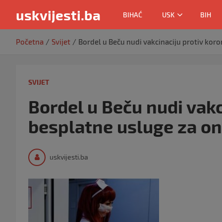
uskvijesti.ba
BIHAĆ
USK
BIH
Skip
Početna
Svijet
Bordel u Beču nudi vakcinaciju protiv koro
to
content
SVIJET
Bordel u Beču nudi vakc
besplatne usluge za one
uskvijesti.ba