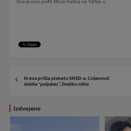
Ovo je novi profil Mirze Hatića na TikTok-u
Navigacija
Krava prišla plakatu SNSD-a, Cvijanović
objava
dobila “poljubac”, Dodiku ništa
Izdvojeno