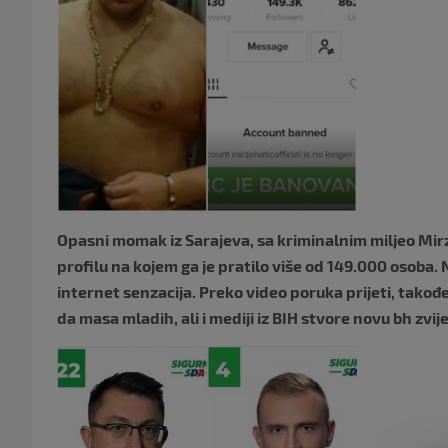
Opasni momak iz Sarajeva, sa kriminalnim miljeo Mirz
profilu na kojem ga je pratilo više od 149.000 osoba. N
internet senzacija. Preko video poruka prijeti, takođe
da masa mladih, ali i mediji iz BIH stvore novu bh zvij