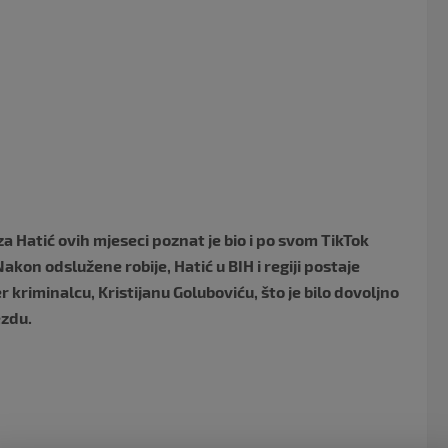
o
o
k
a Hatić ovih mjeseci poznat je bio i po svom TikTok
akon odslužene robije, Hatić u BIH i regiji postaje
r kriminalcu, Kristijanu Goluboviću, što je bilo dovoljno
ezdu.