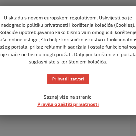
U skladu s novom europskom regulativom, Uskvijesti.ba je
nadogradio politiku privatnosti i korištenja kolačića (Cookies).
Kolačiće upotrebljavamo kako bismo vam omogućili korištenj
aše online usluge, što bolje korisničko iskustvo i funkcionalno
ašeg portala, prikaz reklamnih sadržaja i ostale funkcionalnos
koje inače ne bismo mogli pružati. Daljnjim korištenjem portala
uz u kojem živi, automobile, restorane. Često snima i
suglasni ste s korištenjem kolačića.
ojim ima dogovoren i tik tok meč za početak septembra.
a masa svog favorita nagrađuje coinsima, u vidu raznih
Prihvati i zatvori
Saznaj više na stranici
Pravila o zaštiti privatnosti
vene mreže TikTok ili uvaži žalbu te vrati profil, ili
 ove društvene mreže.