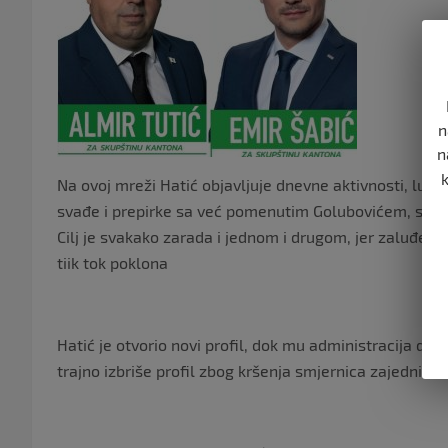
n
n
Na ovoj mreži Hatić objavljuje dnevne aktivnosti, luks
svađe i prepirke sa već pomenutim Golubovićem, sa k
Cilj je svakako zarada i jednom i drugom, jer zaluđen
tiik tok poklona
Hatić je otvorio novi profil, dok mu administracija društ
trajno izbriše profil zbog kršenja smjernica zajednice