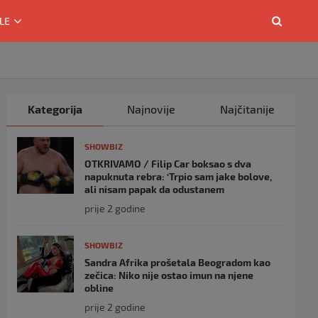
LE
Kategorija
Najnovije
Najčitanije
SHOWBIZ
OTKRIVAMO / Filip Car boksao s dva
napuknuta rebra: ‘Trpio sam jake bolove,
ali nisam papak da odustanem
prije 2 godine
SHOWBIZ
Sandra Afrika prošetala Beogradom kao
zečica: Niko nije ostao imun na njene
obline
prije 2 godine