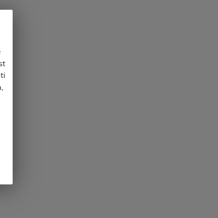
e
st
ti
,