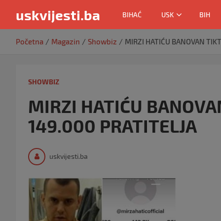
uskvijesti.ba
BIHAĆ
USK
BIH
Skip
Početna
Magazin
Showbiz
MIRZI HATIĆU BANOVAN TIKT
to
content
SHOWBIZ
MIRZI HATIĆU BANOVA
149.000 PRATITELJA
uskvijesti.ba