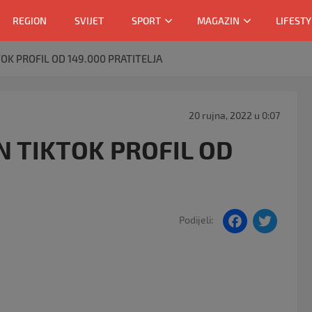
REGION
SVIJET
SPORT
MAGAZIN
LIFESTY
OK PROFIL OD 149.000 PRATITELJA
20 rujna, 2022 u 0:07
N TIKTOK PROFIL OD
F
T
Podijeli:
a
w
c
itt
e
er
b