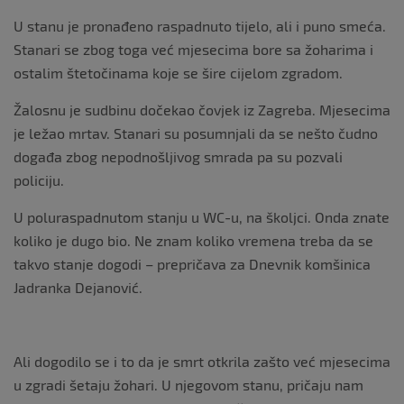
U stanu je pronađeno raspadnuto tijelo, ali i puno smeća.
Stanari se zbog toga već mjesecima bore sa žoharima i
ostalim štetočinama koje se šire cijelom zgradom.
Žalosnu je sudbinu dočekao čovjek iz Zagreba. Mjesecima
je ležao mrtav. Stanari su posumnjali da se nešto čudno
događa zbog nepodnošljivog smrada pa su pozvali
policiju.
U poluraspadnutom stanju u WC-u, na školjci. Onda znate
koliko je dugo bio. Ne znam koliko vremena treba da se
takvo stanje dogodi – prepričava za Dnevnik komšinica
Jadranka Dejanović.
Ali dogodilo se i to da je smrt otkrila zašto već mjesecima
u zgradi šetaju žohari. U njegovom stanu, pričaju nam