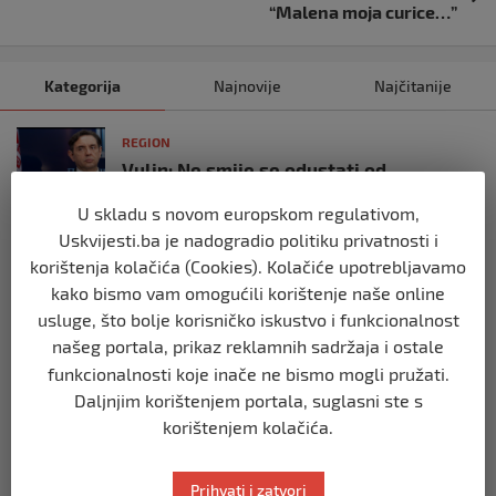
“Malena moja curice…”
Kategorija
Najnovije
Najčitanije
REGION
Vulin: Ne smije se odustati od
referenduma
U skladu s novom europskom regulativom,
prije 10 mjeseci
Uskvijesti.ba je nadogradio politiku privatnosti i
korištenja kolačića (Cookies). Kolačiće upotrebljavamo
REGION
kako bismo vam omogućili korištenje naše online
Mira se dvadeseti put cijepila protiv
usluge, što bolje korisničko iskustvo i funkcionalnost
gripe: ‘Zato da ne budem bolesna’
našeg portala, prikaz reklamnih sadržaja i ostale
prije 10 mjeseci
funkcionalnosti koje inače ne bismo mogli pružati.
Daljnjim korištenjem portala, suglasni ste s
REGION
korištenjem kolačića.
Predsjednik Srbije Aleksandar Vučić
poslao vijenac: Posljednji pozdrav
Halidu
Prihvati i zatvori