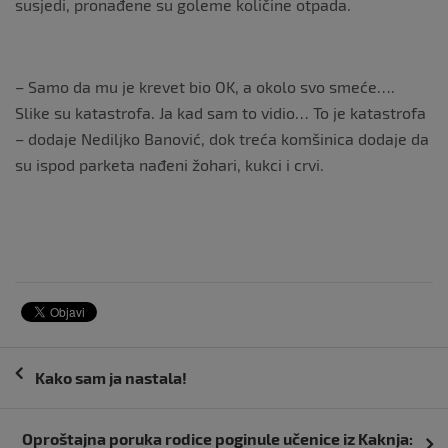
susjedi, pronađene su goleme količine otpada.
– Samo da mu je krevet bio OK, a okolo svo smeće….
Slike su katastrofa. Ja kad sam to vidio… To je katastrofa
– dodaje Nediljko Banović, dok treća komšinica dodaje da
su ispod parketa nađeni žohari, kukci i crvi.
Navigacija
Kako sam ja nastala!
objava
Oproštajna poruka rodice poginule učenice iz Kaknja: