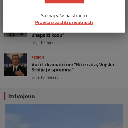
prije 10 mjeseci
Saznaj više na stranici
REGION
Pravila o zaštiti privatnosti
Koza ogrebala dijete u zoološkom vrtu,
roditelji zvali hitnu i policiju: “Došli su
uhapsiti kozu”
prije 10 mjeseci
REGION
Vučić dramatično: “Biće rata, Vojska
Srbije je spremna”
prije 10 mjeseci
Izdvojeno