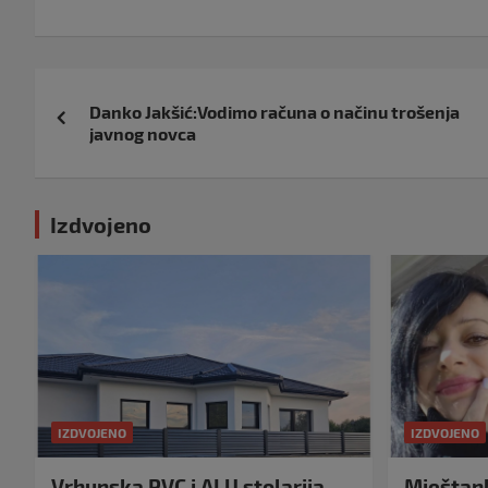
Navigacija
Danko Jakšić:Vodimo računa o načinu trošenja
objava
javnog novca
Izdvojeno
IZDVOJENO
IZDVOJENO
Vrhunska PVC i ALU stolarija
Mještank