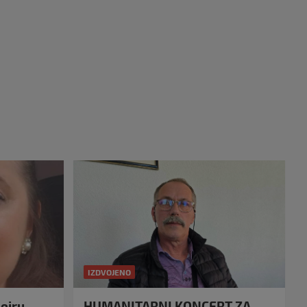
IZDVOJENO
eiru
HUMANITARNI KONCERT ZA