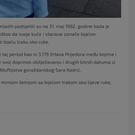
mladih podsjetili su na 31. maj 1992. godine kada je
ištvo da svoje kuće i stanove označe bijelim
 bijelu traku oko ruke.
 taj period kao ni 3.179 žrtava Prijedora među kojima i
svoj doprinos obilježavanju i drugih bitnih datuma iz
h Muftijstva goraždanskog Sara Kadrić.
, mirnom šetnjom sa bijelom trakom oko lijeve ruke,