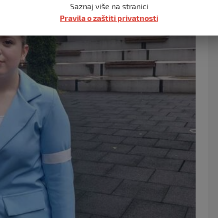
Saznaj više na stranici
b
Pravila o zaštiti privatnosti
o
o
k