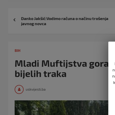
Navigacija
Danko Jakšić:Vodimo računa o načinu trošenja
objava
javnog novca
BIH
Mladi Muftijstva goraž
n
bijelih traka
n
uskvijesti.ba