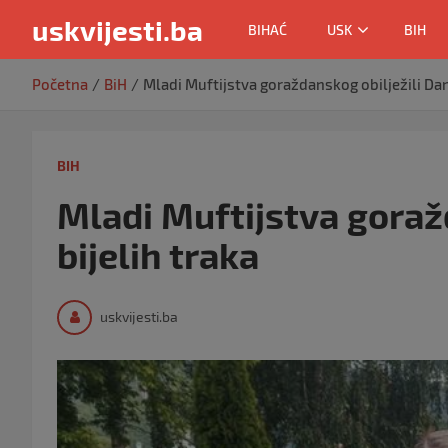
uskvijesti.ba
BIHAĆ
USK
BIH
Skip
Početna
BiH
Mladi Muftijstva goraždanskog obilježili Dan 
to
content
BIH
Mladi Muftijstva goraž
bijelih traka
uskvijesti.ba