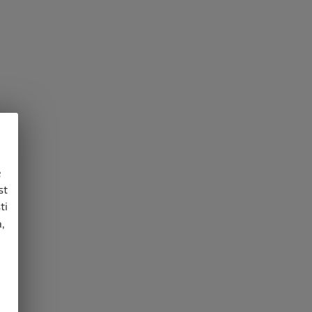
e
st
ti
,