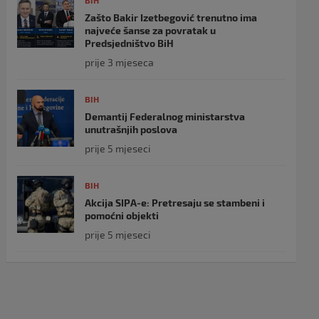
BIH
Zašto Bakir Izetbegović trenutno ima
najveće šanse za povratak u
Predsjedništvo BiH
prije 3 mjeseca
BIH
Demantij Federalnog ministarstva
unutrašnjih poslova
prije 5 mjeseci
BIH
Akcija SIPA-e: Pretresaju se stambeni i
pomoćni objekti
prije 5 mjeseci