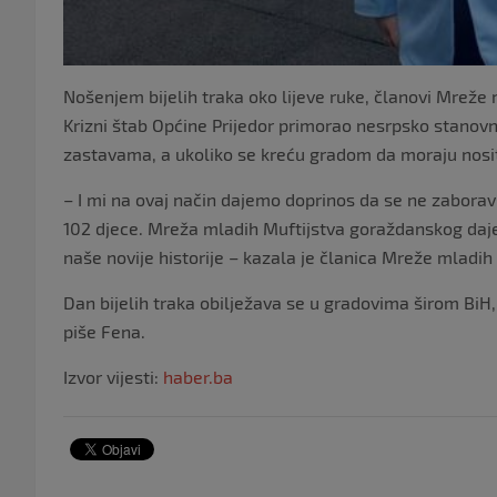
Nošenjem bijelih traka oko lijeve ruke, članovi Mreže 
Krizni štab Općine Prijedor primorao nesrpsko stanovn
zastavama, a ukoliko se kreću gradom da moraju nositi
– I mi na ovaj način dajemo doprinos da se ne zaboravi
102 djece. Mreža mladih Muftijstva goraždanskog daje 
naše novije historije – kazala je članica Mreže mladi
Dan bijelih traka obilježava se u gradovima širom BiH
piše Fena.
Izvor vijesti:
haber.ba