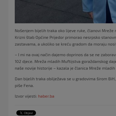
Nošenjem bijelih traka oko lijeve ruke, članovi Mreže 
Krizni štab Općine Prijedor primorao nesrpsko stanovn
zastavama, a ukoliko se kreću gradom da moraju nositi
– I mi na ovaj način dajemo doprinos da se ne zaboravi
102 djece. Mreža mladih Muftijstva goraždanskog daje 
naše novije historije – kazala je članica Mreže mladi
Dan bijelih traka obilježava se u gradovima širom BiH
piše Fena.
Izvor vijesti:
haber.ba