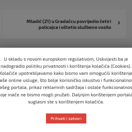
Mladić (21) u Gradačcu povrijedio četiri
policajca i oštetio službeno vozilo
u 18:32
U skladu s novom europskom regulativom, Uskvijesti.ba je
nadogradio politiku privatnosti i korištenja kolačića (Cookies).
danskog obilježili Dan
Kolačiće upotrebljavamo kako bismo vam omogućili korištenj
aše online usluge, što bolje korisničko iskustvo i funkcionalno
ašeg portala, prikaz reklamnih sadržaja i ostale funkcionalnos
koje inače ne bismo mogli pružati. Daljnjim korištenjem portala
F
T
suglasni ste s korištenjem kolačića.
Podijeli:
a
w
c
itt
Prihvati i zatvori
e
er