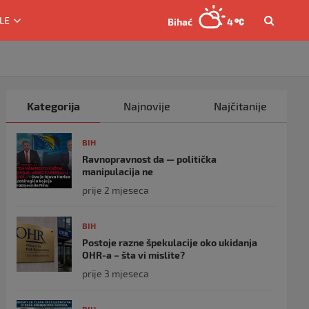
LE
Bihać
4
Kategorija
Najnovije
Najčitanije
BIH
Ravnopravnost da — politička
manipulacija ne
prije 2 mjeseca
BIH
Postoje razne špekulacije oko ukidanja
OHR-a – šta vi mislite?
prije 3 mjeseca