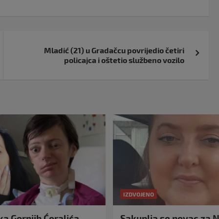
Mladić (21) u Gradačcu povrijedio četiri
policajca i oštetio službeno vozilo
IZDVOJENO
a Gornjih Ćoralića,
Sakuplja se novac za N