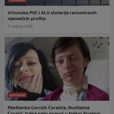
Vrhunska PVC i ALU stolarija renomiranih
njemačkih profila
11. svibnja 2026.
IZDVOJENO
Mještanka Gornjih Ćoralića, Nudžejma
Ćoralić, treba našu pomoć u teškoj životnoj