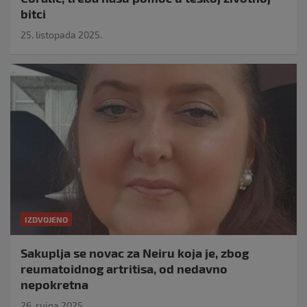
bitci
25. listopada 2025.
IZDVOJENO
Sakuplja se novac za Neiru koja je, zbog
reumatoidnog artritisa, od nedavno
nepokretna
26. rujna 2025.