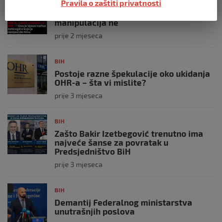
BIH
Pravila o zaštiti privatnosti
Ravnopravnost da — politička
manipulacija ne
prije 2 mjeseca
BIH
Postoje razne špekulacije oko ukidanja
OHR-a – šta vi mislite?
prije 3 mjeseca
BIH
Zašto Bakir Izetbegović trenutno ima
najveće šanse za povratak u
Predsjedništvo BiH
prije 3 mjeseca
BIH
Demantij Federalnog ministarstva
unutrašnjih poslova