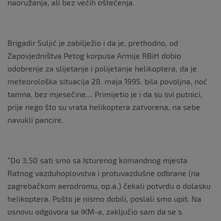
naoružanja, ali bez većih oštećenja.
Brigadir Suljić je zabilježio i da je, prethodno, od
Zapovjedništva Petog korpusa Armije RBiH dobio
odobrenje za slijetanje i polijetanje helikoptera, da je
meteorološka situacija 28. maja 1995. bila povoljna, noć
tamna, bez mjesečine… Primijetio je i da su svi putnici,
prije nego što su vrata helikoptera zatvorena, na sebe
navukli pancire.
“Do 3.50 sati smo sa Isturenog komandnog mjesta
Ratnog vazduhoplovstva i protuvazdušne odbrane (na
zagrebačkom aerodromu, op.a.) čekali potvrdu o dolasku
helikoptera. Pošto je nismo dobili, poslali smo upit. Na
osnovu odgovora sa IKM-a, zaključio sam da se s