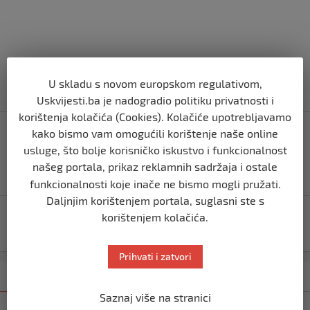
U skladu s novom europskom regulativom,
Uskvijesti.ba je nadogradio politiku privatnosti i
korištenja kolačića (Cookies). Kolačiće upotrebljavamo
Navigacija
Nazivao ga je pogrdnim imenima,on njega samo
kako bismo vam omogućili korištenje naše online
objava
istinom i argumentima..Za Midu je Fikro pecinski
usluge, što bolje korisničko iskustvo i funkcionalnost
čovjek(nepismen)Fikro za Midu misli da je
našeg portala, prikaz reklamnih sadržaja i ostale
novinar..Prvi dio!
funkcionalnosti koje inače ne bismo mogli pružati.
Daljnjim korištenjem portala, suglasni ste s
Sarajevo dobija ulicu nazvanu po generalu Mehmedu
korištenjem kolačića.
Alagiću
Prihvati i zatvori
Kategorija
Najnovije
Najčitanije
Saznaj više na stranici