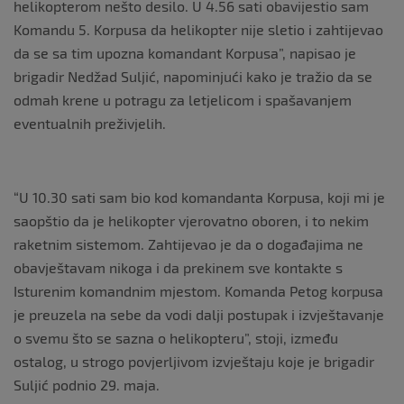
helikopterom nešto desilo. U 4.56 sati obavijestio sam
Komandu 5. Korpusa da helikopter nije sletio i zahtijevao
da se sa tim upozna komandant Korpusa”, napisao je
brigadir Nedžad Suljić, napominjući kako je tražio da se
odmah krene u potragu za letjelicom i spašavanjem
eventualnih preživjelih.
“U 10.30 sati sam bio kod komandanta Korpusa, koji mi je
saopštio da je helikopter vjerovatno oboren, i to nekim
raketnim sistemom. Zahtijevao je da o događajima ne
obavještavam nikoga i da prekinem sve kontakte s
Isturenim komandnim mjestom. Komanda Petog korpusa
je preuzela na sebe da vodi dalji postupak i izvještavanje
o svemu što se sazna o helikopteru”, stoji, između
ostalog, u strogo povjerljivom izvještaju koje je brigadir
Suljić podnio 29. maja.