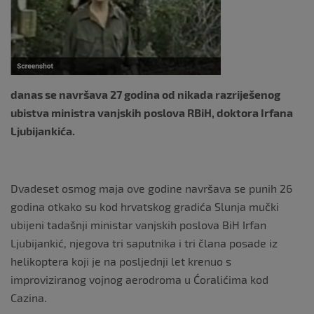
o
k
danas se navršava 27 godina od nikada razriješenog
ubistva ministra vanjskih poslova RBiH, doktora Irfana
Ljubijankića.
Dvadeset osmog maja ove godine navršava se punih 26
godina otkako su kod hrvatskog gradića Slunja mučki
ubijeni tadašnji ministar vanjskih poslova BiH Irfan
Ljubijankić, njegova tri saputnika i tri člana posade iz
helikoptera koji je na posljednji let krenuo s
improviziranog vojnog aerodroma u Ćoralićima kod
Cazina.