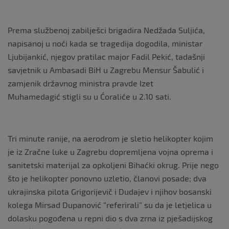
Prema službenoj zabilješci brigadira Nedžada Suljića,
napisanoj u noći kada se tragedija dogodila, ministar
Ljubijankić, njegov pratilac major Fadil Pekić, tadašnji
savjetnik u Ambasadi BiH u Zagrebu Mensur Šabulić i
zamjenik državnog ministra pravde Izet
Muhamedagić stigli su u Ćoraliće u 2.10 sati.
Tri minute ranije, na aerodrom je sletio helikopter kojim
je iz Zračne luke u Zagrebu dopremljena vojna oprema i
sanitetski materijal za opkoljeni Bihaćki okrug. Prije nego
što je helikopter ponovno uzletio, članovi posade; dva
ukrajinska pilota Grigorijevič i Dudajev i njihov bosanski
kolega Mirsad Dupanović “referirali” su da je letjelica u
dolasku pogođena u repni dio s dva zrna iz pješadijskog