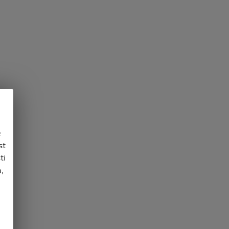
e
st
ti
,