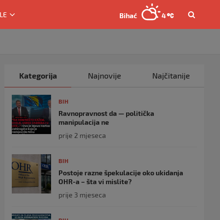
LE
Bihać
4
Kategorija
Najnovije
Najčitanije
BIH
Ravnopravnost da — politička
manipulacija ne
prije 2 mjeseca
BIH
Postoje razne špekulacije oko ukidanja
OHR-a – šta vi mislite?
prije 3 mjeseca