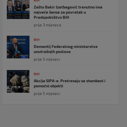
BIH
Zašto Bakir Izetbegović trenutno ima
najveće šanse za povratak u
Predsjedništvo BiH
prije 3 mjeseca
BIH
Demantij Federalnog ministarstva
unutrašnjih poslova
prije 5 mjeseci
BIH
Akcija SIPA-e: Pretresaju se stambeni i
pomoćni objekti
prije 5 mjeseci