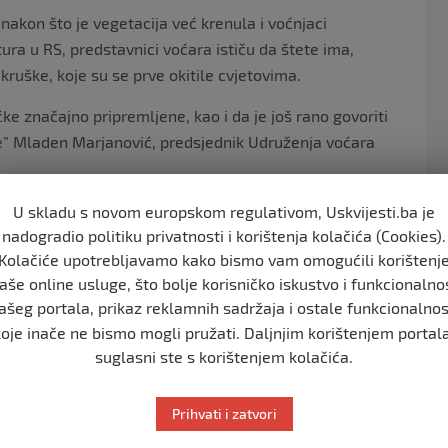
nakon što je vegetacija već krenula i voćnjaci
ra u RS, predstavnici voćara ističu da štete ima,
kruške, koje su se prve okitile cvjetovima.
ćke značajno pripremljene, kao i da je još rano govoriti
e
” Mladen Marjanović, predsjednik Udruženja voćara
nali kolika je stvarna šteta. Na crvenim sortama jabuke
U skladu s novom europskom regulativom, Uskvijesti.ba je
vama koje su već bile u cvatu. Kod nas na području
nadogradio politiku privatnosti i korištenja kolačića (Cookies).
Kolačiće upotrebljavamo kako bismo vam omogućili korištenj
ka i neke rane sorte kruške. Nezahvalno je govoriti o
aše online usluge, što bolje korisničko iskustvo i funkcionalno
že Marjanović.
ašeg portala, prikaz reklamnih sadržaja i ostale funkcionalnos
uradili sve što su mogli u toku prošle godine.
koje inače ne bismo mogli pružati. Daljnjim korištenjem portala
suglasni ste s korištenjem kolačića.
je da budu zdrave i jake, jer smo svakako prošle godine
ično spremne za ovu godinu. Šta će naredno vrijeme
Prihvati i zatvori