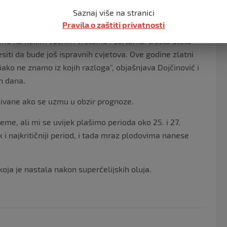
ma prouzrokovana mrazom veća nego što stvarno jeste
Saznaj više na stranici
redsjednik Udruženja voćara RS.
Pravila o zaštiti privatnosti
imamo na nekim voćnim vrstama i sortama. Dosta štete
esiti da bude još ispravnih cvjetova. Ove godine zlatni
 iako ne znamo iz kojih razloga”, objašnjava Dojčinović i
h dana.
kivane ako se uzmu u obzir prognoze.
eme, ali mi se uvijek plašimo perioda oko 25. i 27.
ak i najkritičniji period, i tada mraz plodovima nanese
koja je nastala nakon superćelijskih oluja.