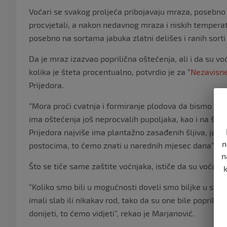
Voćari se svakog proljeća pribojavaju mraza, posebno 
procvjetali, a nakon nedavnog mraza i niskih temperatu
posebno na sortama jabuka zlatni delišes i ranih sorti 
Da je mraz izazvao poprilična oštećenja, ali i da su vo
kolika je šteta procentualno, potvrdio je za “
Nezavisn
Prijedora.
“Mora proći cvatnja i formiranje plodova da bismo saz
ima oštećenja još neprocvalih pupoljaka, kao i na šlji
Prijedora najviše ima plantažno zasađenih šljiva, jabu
n
postocima, to ćemo znati u narednih mjesec dana”, ka
n
Što se tiče same zaštite voćnjaka, ističe da su voćari 
“Koliko smo bili u mogućnosti doveli smo biljke u stan
imali slab ili nikakav rod, tako da su one bile popril
donijeti, to ćemo vidjeti”, rekao je Marjanović.