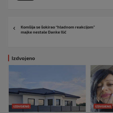
Navigacija
Komšija se šokirao “hladnom reakcijom”
objava
majke nestale Danke Ilić
Izdvojeno
IZDVOJENO
IZDVOJENO