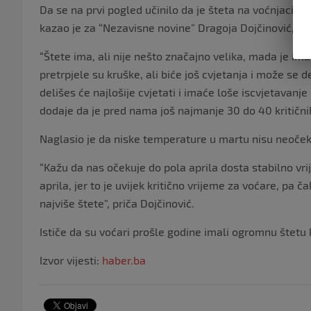
Da se na prvi pogled učinilo da je šteta na voćnjaci
kazao je za “Nezavisne novine” Dragoja Dojčinović, p
“Štete ima, ali nije nešto značajno velika, mada je 
pretrpjele su kruške, ali biće još cvjetanja i može se d
delišes će najlošije cvjetati i imaće loše iscvjetavanje
dodaje da je pred nama još najmanje 30 do 40 kritični
Naglasio je da niske temperature u martu nisu neoče
“Kažu da nas očekuje do pola aprila dosta stabilno vrij
aprila, jer to je uvijek kritično vrijeme za voćare, pa č
najviše štete”, priča Dojčinović.
Ističe da su voćari prošle godine imali ogromnu štetu 
Izvor vijesti:
haber.ba