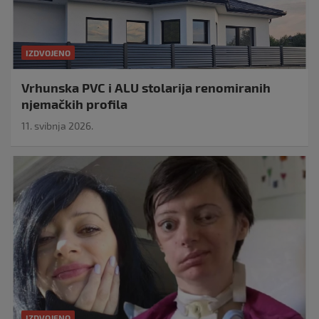
IZDVOJENO
Vrhunska PVC i ALU stolarija renomiranih
njemačkih profila
11. svibnja 2026.
IZDVOJENO