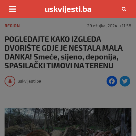
uskvijesti.ba
Skip
to
REGION
29 ožujka, 2024 u 11:58
content
POGLEDAJTE KAKO IZGLEDA
DVORIŠTE GDJE JE NESTALA MALA
DANKA! Smeće, sijeno, deponija,
SPASILAČKI TIMOVI NA TERENU
F
T
uskvijesti.ba
a
c
i
e
e
b
o