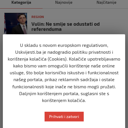
Kategorija
Najnovije
Najčitanije
REGION
Vulin: Ne smije se odustati od
referenduma
prije 10 mjeseci
U skladu s novom europskom regulativom,
REGION
Uskvijesti.ba je nadogradio politiku privatnosti i
Mira se dvadeseti put cijepila protiv
korištenja kolačića (Cookies). Kolačiće upotrebljavamo
gripe: ‘Zato da ne budem bolesna’
kako bismo vam omogućili korištenje naše online
prije 10 mjeseci
usluge, što bolje korisničko iskustvo i funkcionalnost
našeg portala, prikaz reklamnih sadržaja i ostale
funkcionalnosti koje inače ne bismo mogli pružati.
REGION
Predsjednik Srbije Aleksandar Vučić
Daljnjim korištenjem portala, suglasni ste s
poslao vijenac: Posljednji pozdrav
korištenjem kolačića.
Halidu
prije 10 mjeseci
Prihvati i zatvori
REGION