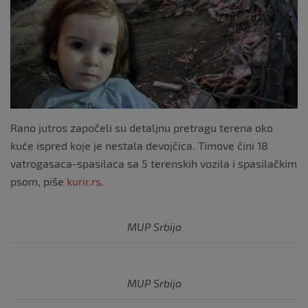
o
k
Rano jutros započeli su detaljnu pretragu terena oko
kuće ispred koje je nestala devojčica. Timove čini 18
vatrogasaca-spasilaca sa 5 terenskih vozila i spasilačkim
psom, piše
kurir.rs
.
MUP Srbija
MUP Srbija