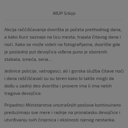
MUP Srbija
Akcija račćišćavanja dvorišta je počela prethodnog dana,
a kako Kurir saznaje na licu mesta, trajala čitavog dana i
noći. Kako se može videti na fotografijama, dvorište gde
je poslednji put devojčica viđena puno je oborenih
stabala, smeća, sena…
Jedinice policije, vatrogasci, ali i gorska služba čitave noći
i dana raščišćavali su su teren kako bi lakše mogli da
dođu u zadnji deo dvorišta i provere ima li ima nekih
tragova devojčice.
Pripadnici Ministarstva unutrašnjih poslova kontinuirano
preduzimaju sve mere i radnje na pronalasku devojčice i
utvrđivanju svih činjenica i okolnosti njenog nestanka.