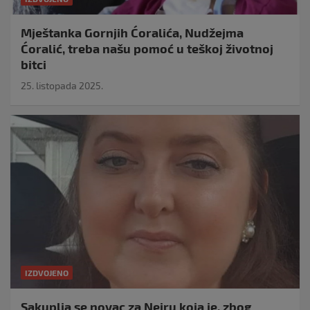
Mještanka Gornjih Ćoralića, Nudžejma
Ćoralić, treba našu pomoć u teškoj životnoj
bitci
25. listopada 2025.
IZDVOJENO
Sakuplja se novac za Neiru koja je, zbog