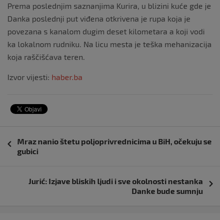
Prema poslednjim saznanjima Kurira, u blizini kuće gde je
Danka poslednji put viđena otkrivena je rupa koja je
povezana s kanalom dugim deset kilometara a koji vodi
ka lokalnom rudniku. Na licu mesta je teška mehanizacija
koja raščišćava teren.
Izvor vijesti:
haber.ba
Navigacija
Mraz nanio štetu poljoprivrednicima u BiH, očekuju se
objava
gubici
Jurić: Izjave bliskih ljudi i sve okolnosti nestanka
Danke bude sumnju