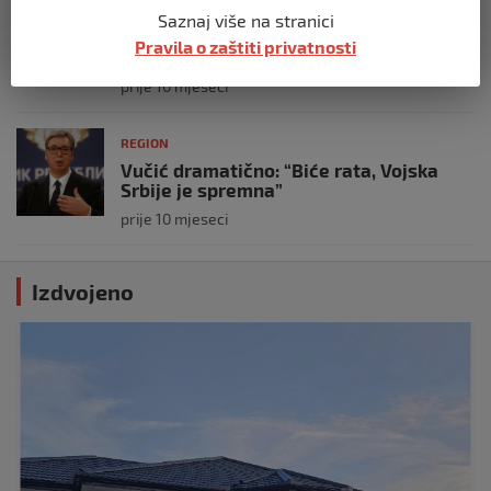
Koza ogrebala dijete u zoološkom vrtu,
Saznaj više na stranici
roditelji zvali hitnu i policiju: “Došli su
Pravila o zaštiti privatnosti
uhapsiti kozu”
prije 10 mjeseci
REGION
Vučić dramatično: “Biće rata, Vojska
Srbije je spremna”
prije 10 mjeseci
Izdvojeno