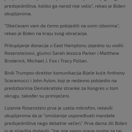
predsjedništva, koliko ga narod nije volio”, rekao je Biden
okupljenima.
“Obećavam vam da ćemo pobijediti na ovim izborima”,
rekao je Biden na kraju svog obraćanja.
Prikupljanje donacija u East Hamptonu zajedno su vodili
Rosensteinovi, glumci Sarah Jessica Parker i Matthew
Broderick, Michael J. Fox i Tracy Pollan.
Bivši Trumpov direktor komunikacija Bijele kuće Anthony
Scaramucci i John Avlon, koji je nedavno pobijedio na
predizborima Demokratske stranke za Kongres u tom
okrugu, također su primijećeni.
Lizanne Rosenstein prva je uzela mikrofon, rekavši
okupljenima da je “smislenije uspoređivati ​​mandate
predsjedništva nego debatne večeri.” Prva dama Jill Biden
ju je slijedila dodavši: “Joe nije samo prava osoba za taj