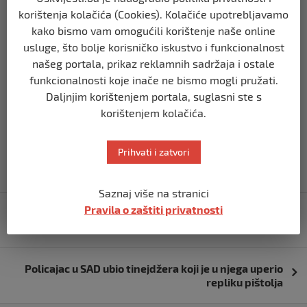
novo izvješće o kampanji, potkrepljujući predsjednikovu
korištenja kolačića (Cookies). Kolačiće upotrebljavamo
poruku. Tvrdila je da stručnjaci i mediji još jednom
kako bismo vam omogućili korištenje naše online
sumnjaju u Bidena, ističući vrlo rane anketne podatke koji
usluge, što bolje korisničko iskustvo i funkcionalnost
pokazuju da je rasprava imala nezamjetan utjecaj na to
našeg portala, prikaz reklamnih sadržaja i ostale
kako američki birači gledaju na predsjedničku utrku,
funkcionalnosti koje inače ne bismo mogli pružati.
prenoSI
N1
.
Daljnjim korištenjem portala, suglasni ste s
korištenjem kolačića.
Izvor vijesti:
haber.ba
Prihvati i zatvori
Saznaj više na stranici
Navigacija
Pravila o zaštiti privatnosti
Veliki protesti u Izraelu: Hiljade ljudi traži povratak
objava
talaca i nove izbore
Policajac u SAD ubio tinejdžera koji je u njega uperio
repliku pištolja