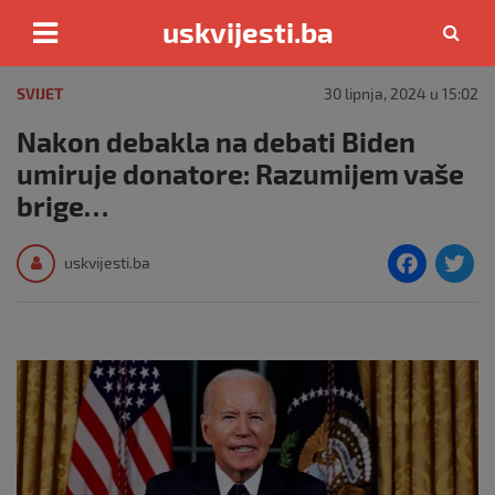
uskvijesti.ba
Skip
to
SVIJET
30 lipnja, 2024 u 15:02
content
Nakon debakla na debati Biden
umiruje donatore: Razumijem vaše
brige…
F
T
uskvijesti.ba
a
c
i
e
e
b
o
o