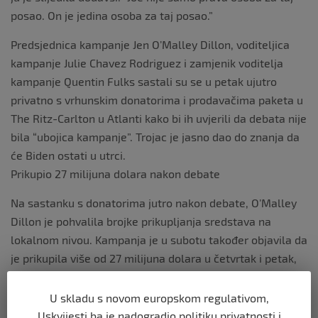
posao. On je jedina osoba za taj posao.”
Predsjednica kampanje Jen O’Malley Dillon, voditeljica
kampanje Julie Chavez Rodriguez i zamjenik voditelja
kampanje Quentin Fulks sastali su se u petak ujutro
privatno s vrhunskim donatorima i prodavačima paketa u
The Ritz-Carlton u Atlanti kako bi ih uvjerili da debata nije
bila “ubojica kampanje”. Trojac je jasno dao do znanja da
će Biden ostati u utrci.
Prikupio 27 milijuna dolara nakon debate
Na sastanku s donatorima jutro nakon debate, O’Malley
Dillon je pohvalila brojke prikupljanja sredstava na
lokalnom nivou. Kampanja je u subotu također objavila da
je prikupila više od 27 milijuna dolara u četvrtak i petak,
prenosi Politico.
U skladu s novom europskom regulativom,
O’Malley Dillon poslala je u subotu poslijepodne poslala
Uskvijesti.ba je nadogradio politiku privatnosti i