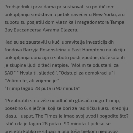
Predsjednik i prva dama prisustvovali su političkom
prikupljanju sredstava u petak navečer u New Yorku, a u
subotu su posjetili dom vlasnika i megadonatora Tampa
Bay Buccaneersa Avrama Glazera.
Kad su se zaustavili u kući upravitelja investicijskih
fondova Barryja Rosensteina u East Hamptonu na akciju
prikupljanja donacija u subotu poslijepodne, dočekala ih
je skupina ljudi držeći natpise: “Molim te odustani, za
SAD,” ” Hvala ti, sljedeći”, “Odstupi za demokraciju” i
“Volimo te, ali vrijeme je.”
“Trump lagao 28 puta u 90 minuta”
“Preobratili smo više neodlučnih glasača nego Trump,
posebno 6. siječnja, koji se bori za radničku klasu, srednju
klasu. I usput, The Times je imao svoj uvod i pogodite što?
Ističu da je lagao 28 puta u 90 minuta. Ljudi su se
prisjetili koliko je situacija bila loša tijekom njegovog