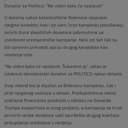
Donator za Politico: “Ne vidim kako će nastaviti”
U danima nakon katastrofalne Bidenove rasprave,
njegovi suradnici kao i on sam, kroz kampanju pokušavaju
smiriti živce skeptičnih donatora zabrinutima za
izvedivost predsjedničke kampanje. Neki od njih čak su
bili spremni prihvatiti opciju drugog kandidata kao
nositelja liste.
“Ne vidim kako će nastaviti. Šokantno je”, rekao je
istaknuti demokratski donator za POLITICO nakon debate.
Ovaj vikend bio je ključan za Bidenovu kampanju, čak i
prije njegovog nastupa u debati. Predsjednikova nekoć
značajna financijska prednost u odnosu na Donalda
Trumpa evaporirala je ovog proljeća, a kampanja se trudi
primiriti velike donatore uoči završetka drugog kvartala
prikupljanja sredstava u nedjelju.