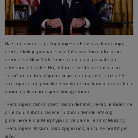
k
Na skupovima za prikupljanje sredstava za kampanju,
predsjednik je priznao svoju lošu izvedbu i adresirao
uredništvo New York Timesa koje ga je pozvalo da
odustane od utrke. No, ostao je čvrsto uz stav da su
“birači imali drugačiju reakciju” na raspravu, što su PR
stručnjaci okupljeni oko demokratskog kandidata tvrdili u
danima nakon predsjednikovog sloma.
“Razumijem zabrinutost nakon debate”, rekao je Biden na
prijemu u subotu navečer u domu demokratskog
guvernera Phila Murphyja i prve dame Tammy Murphy.
“Razumijem. Nisam imao sjajnu noć, ali ću se boritit još
jače.”