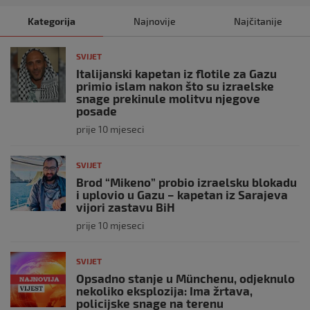
Kategorija
Najnovije
Najčitanije
SVIJET
Italijanski kapetan iz flotile za Gazu
primio islam nakon što su izraelske
snage prekinule molitvu njegove
posade
prije 10 mjeseci
SVIJET
Brod “Mikeno” probio izraelsku blokadu
i uplovio u Gazu – kapetan iz Sarajeva
vijori zastavu BiH
prije 10 mjeseci
SVIJET
Opsadno stanje u Münchenu, odjeknulo
nekoliko eksplozija: Ima žrtava,
policijske snage na terenu