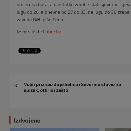
umjerena bura, a u ostatku zemlje slab sjeverni i sjev
jugu do 26, a dnevna od 27 do 33, na jugu do 36 step
zavoda BiH, piše Fena.
Izvor vijesti:
haber.ba
Navigacija
Vulin priznao da je Selmu i Severinu stavio na
objava
spisak, otkrio i zašto
Izdvojeno