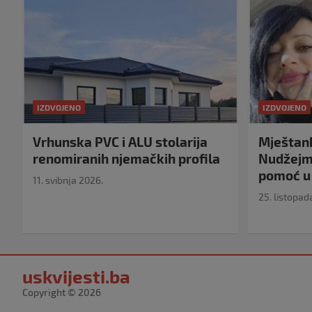
IZDVOJENO
IZDVOJENO
Vrhunska PVC i ALU stolarija
Mještank
renomiranih njemačkih profila
Nudžejma
pomoć u 
11. svibnja 2026.
25. listopad
uskvijesti.ba
Copyright © 2026