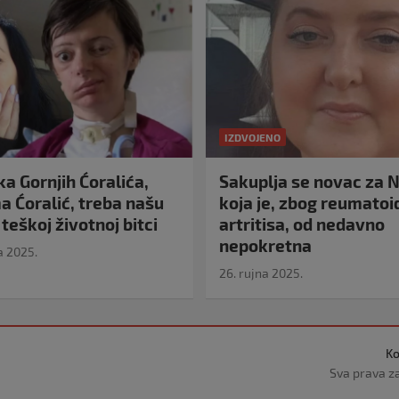
IZDVOJENO
a Gornjih Ćoralića,
Sakuplja se novac za N
 Ćoralić, treba našu
koja je, zbog reumato
teškoj životnoj bitci
artritisa, od nedavno
nepokretna
a 2025.
26. rujna 2025.
Ko
Sva prava z