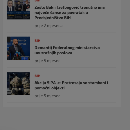
BIH
Zašto Bakir Izetbegović trenutno ima
najveće šanse za povratak u
Predsjedništvo BiH
prije 2 mjeseca
BIH
Demantij Federalnog ministarstva
unutrašnjih poslova
prije 5 mjeseci
BIH
Akcija SIPA-e: Pretresaju se stambeni i
pomoćni objekti
prije 5 mjeseci