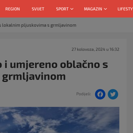
REGION
SVIJET
SPORT
MAGAZIN
LIFESTY
s lokalnim pljuskovima s grmljavinom
27 kolovoza, 2024 u 16:32
 i umjereno oblačno s
s grmljavinom
F
T
Podijeli:
a
w
c
itt
e
er
b