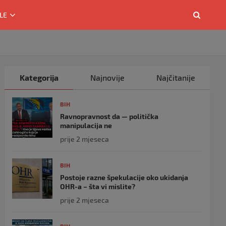
LE
Kategorija
Najnovije
Najčitanije
BIH
Ravnopravnost da — politička
manipulacija ne
prije 2 mjeseca
BIH
Postoje razne špekulacije oko ukidanja
OHR-a – šta vi mislite?
prije 2 mjeseca