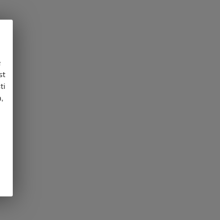
e
st
ti
,