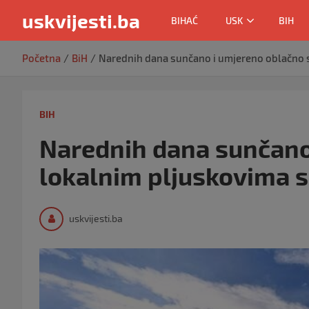
uskvijesti.ba
BIHAĆ
USK
BIH
Skip
Početna
BiH
Narednih dana sunčano i umjereno oblačno 
to
content
BIH
Narednih dana sunčano
lokalnim pljuskovima 
uskvijesti.ba