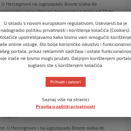
na. U Hercegovini na jugozapadu Bosne slaba do
verozapadni vjetar. Dnevna temperatura zraka od 27 do
U skladu s novom europskom regulativom, Uskvijesti.ba je
nadogradio politiku privatnosti i korištenja kolačića (Cookies).
renu oblačnost. U jutaranjim satima lokalni pljuskovi i
Kolačiće upotrebljavamo kako bismo vam omogućili korištenj
 područjima Bosne, a poslije podne u većem dijelu
aše online usluge, što bolje korisničko iskustvo i funkcionalno
 temperatura zraka od 17 do 23, na jugu do 26, a dnevna
ašeg portala, prikaz reklamnih sadržaja i ostale funkcionalnos
koje inače ne bismo mogli pružati. Daljnjim korištenjem portala
suglasni ste s korištenjem kolačića.
jerenu oblačnost. Poslije podne lokalni pljuskovi su
ne i na jugu Hercegovine. Vjetar slab sjeverni i
, na jugu do 27, a dnevna od 28 do 34, na jugu do 37
Prihvati i zatvori
Saznaj više na stranici
renu oblačnost. U Hercegovini i na jugozapadu Bosne
Pravila o zaštiti privatnosti
ni i sjeveroistočni. Jutarnja temperatura zraka od 18 do
 stepeni.
ost. U Hercegovini i na jugozapadu Bosne slaba do