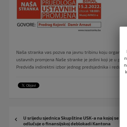
Naša stranka vas pozva na javnu tribinu koju organizuje
n
ustavnih promjena Naše stranke je jedini koji je u pa
n
Predviđa indirektni izbor jednog predsjednika i redu
Navigacija
U srijedu sjednica Skupštine USK-a na kojoj se
objava
odlučuje o finansijskoj deblokadi Kantona