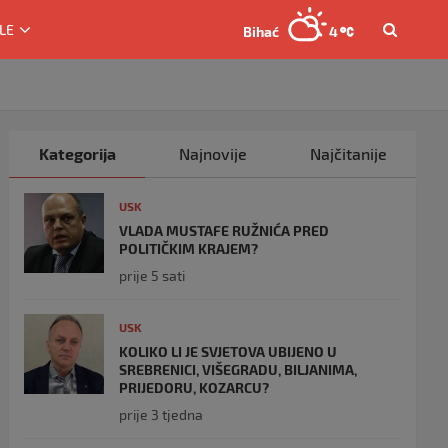
LE
Bihać
4
Kategorija
Najnovije
Najčitanije
USK
VLADA MUSTAFE RUŽNIĆA PRED
POLITIČKIM KRAJEM?
prije 5 sati
USK
KOLIKO LI JE SVJETOVA UBIJENO U
SREBRENICI, VIŠEGRADU, BILJANIMA,
PRIJEDORU, KOZARCU?
prije 3 tjedna