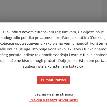
e
er
b
o
o
k
U skladu s novom europskom regulativom, Uskvijesti.ba je
nadogradio politiku privatnosti i korištenja kolačića (Cookies).
Kolačiće upotrebljavamo kako bismo vam omogućili korištenj
 u Bihaću u utorak, 15. februara, u 18 sati. Prijedlog
aše online usluge, što bolje korisničko iskustvo i funkcionalno
rlamentarnoj proceduri prošao Ustavnopravnu komisiju.
ašeg portala, prikaz reklamnih sadržaja i ostale funkcionalnos
ciranje ovlasti Doma naroda. Normalna država je moguća!
koje inače ne bismo mogli pružati. Daljnjim korištenjem portala
suglasni ste s korištenjem kolačića.
Prihvati i zatvori
Saznaj više na stranici
Vučićev rival na izborima: Mladić je tragična
Pravila o zaštiti privatnosti
ličnost, uradio je briljantne stvari u BiH