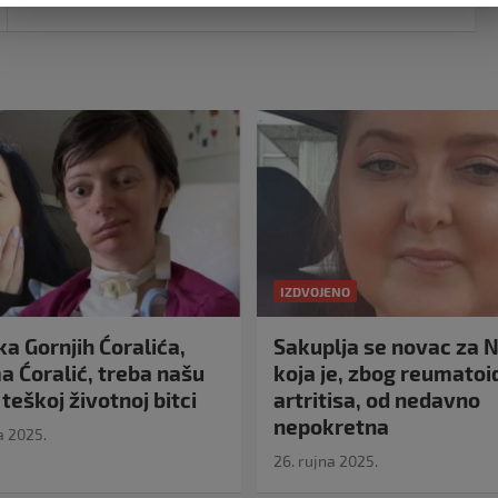
IZDVOJENO
a Gornjih Ćoralića,
Sakuplja se novac za N
 Ćoralić, treba našu
koja je, zbog reumato
teškoj životnoj bitci
artritisa, od nedavno
nepokretna
a 2025.
26. rujna 2025.