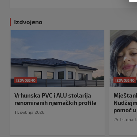
Izdvojeno
IZDVOJENO
IZDVOJENO
Vrhunska PVC i ALU stolarija
Mještank
renomiranih njemačkih profila
Nudžejma
pomoć u 
11. svibnja 2026.
25. listopad