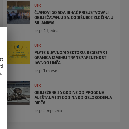
USK
ČLANOVI GO SDA BIHAĆ PRISUSTVOVALI
OBILJEŽAVANJU 34. GODIŠNJICE ZLOČINA U
BILJANIMA
prije 4 tjedna
USK
e
PLATE U JAVNOM SEKTORU, REGISTAR I
GRANICA IZMEĐU TRANSPARENTNOSTI I
st
JAVNOG LINČA
ti
prije 1 mjesec
,
USK
OBILJEŽENE 34 GODINE OD PROGONA
MJEŠTANA I 31 GODINA OD OSLOBOĐENJA
RIPČA
prije 2 mjeseca