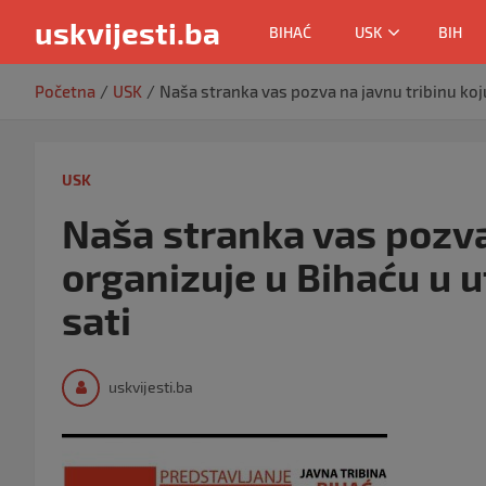
uskvijesti.ba
BIHAĆ
USK
BIH
Skip
Početna
USK
Naša stranka vas pozva na javnu tribinu koju
to
content
USK
Naša stranka vas pozva
organizuje u Bihaću u u
sati
uskvijesti.ba