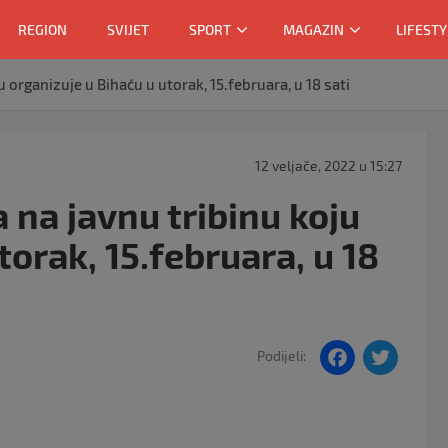
REGION
SVIJET
SPORT
MAGAZIN
LIFESTY
 organizuje u Bihaću u utorak, 15.februara, u 18 sati
12 veljače, 2022 u 15:27
 na javnu tribinu koju
torak, 15.februara, u 18
F
T
Podijeli:
a
w
c
itt