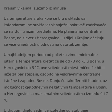
Krajem vikenda izlazimo iz minusa
Uz temperature zraka koje će biti u skladu sa
kalendarom, ne suviše visok snježni pokrivač zadržavaće
se na tlu i u nižim predjelima. Na planinama centralne
Bosne, na sjeveru Hercegovine i u dijelu Krajine očekuju
se više vrijednosti u odnosu na ostatak zemlje.
U najhladnijem periodu od početka zime, minimalne
jutarnje temperature kretat će se od -8 do -3 u Bosni, u
Hercegovini do 3 °C, ove vrijednosti mjestimično će biti i
niže za par stepeni, osobito na visoravnima centralne,
istočne i zapadne Bosne. Danju će također biti hladno, uz
mogućnost cjelodnevnih negativnih temperatura u Bosni,
u Hercegovini sa maksimalnim vrijednostima između 4 i 7
°C.
U drugom dijelu sedmice izgledne su stabilnije