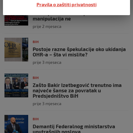
Pravila o zaštiti privatnosti
BIH
Ravnopravnost da — politička
manipulacija ne
prije 2 mjeseca
BIH
Postoje razne špekulacije oko ukidanja
OHR-a – šta vi mislite?
prije 3 mjeseca
BIH
Zašto Bakir Izetbegović trenutno ima
najveće šanse za povratak u
Predsjedništvo BiH
prije 3 mjeseca
BIH
Demantij Federalnog ministarstva
unutrašnjih poslova