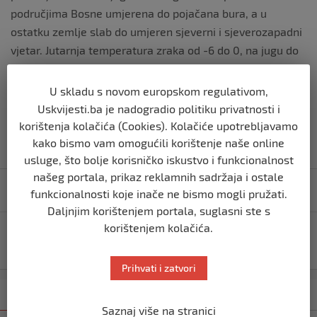
područjima Bosne umjerena do pojačana bura, a u
ostatku zemlje slab do umjeren sjeverni i sjeverozapadni
vjetar. Jutarnja temperatura zraka od -6 do 0, na jugu do
3, a dnevna od -4 do 2, na jugu do 10 °C.
U skladu s novom europskom regulativom,
Izvor vijesti:
haber.ba
Uskvijesti.ba je nadogradio politiku privatnosti i
korištenja kolačića (Cookies). Kolačiće upotrebljavamo
kako bismo vam omogućili korištenje naše online
usluge, što bolje korisničko iskustvo i funkcionalnost
Navigacija
našeg portala, prikaz reklamnih sadržaja i ostale
KAKO SAM JA NASTALA
funkcionalnosti koje inače ne bismo mogli pružati.
objava
Daljnjim korištenjem portala, suglasni ste s
korištenjem kolačića.
Premijer USK-a Nijaz Hušić održao sastanak sa
predstavnicima EUFOR-a
Prihvati i zatvori
Kategorija
Najnovije
Najčitanije
Saznaj više na stranici