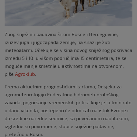
Zbog snježnih padavina širom Bosne i Hercegovine,
izuzev juga i jugozapada zemlje, na snazi je žuti
meteoalarm. Očekuje se visina novog sniježnog pokrivača
između 5 i 10, u višom područjima 15 centimetara, te se
moguće manje smetnje u aktivnostima na otvorenom,
piše
Agroklub
.
Prema aktuelnim prognostičkim kartama, Odsjeka za
agrometeorologiju Federalnog hidrometeorološkog
zavoda, pogoršanje vremenskih prilika koje je kulminiralo
u dane vikenda, postepeno će odmicati na istok Evrope i
do sredine naredne sedmice, sa povećanom naoblakom,
izgledne su povremene, slabije snježne padavine,
pretežno u Bosni.