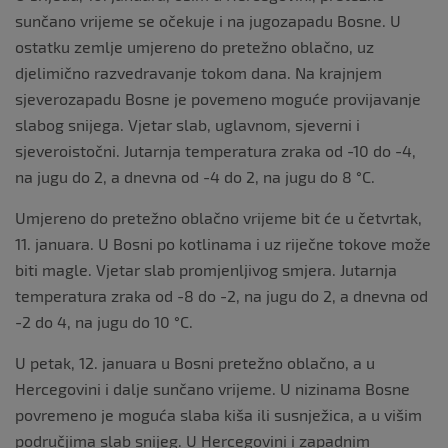
sunčano vrijeme se očekuje i na jugozapadu Bosne. U
ostatku zemlje umjereno do pretežno oblačno, uz
djelimično razvedravanje tokom dana. Na krajnjem
sjeverozapadu Bosne je povemeno moguće provijavanje
slabog snijega. Vjetar slab, uglavnom, sjeverni i
sjeveroistočni. Jutarnja temperatura zraka od -10 do -4,
na jugu do 2, a dnevna od -4 do 2, na jugu do 8 °C.
Umjereno do pretežno oblačno vrijeme bit će u četvrtak,
11. januara. U Bosni po kotlinama i uz riječne tokove može
biti magle. Vjetar slab promjenljivog smjera. Jutarnja
temperatura zraka od -8 do -2, na jugu do 2, a dnevna od
-2 do 4, na jugu do 10 °C.
U petak, 12. januara u Bosni pretežno oblačno, a u
Hercegovini i dalje sunčano vrijeme. U nizinama Bosne
povremeno je moguća slaba kiša ili susnježica, a u višim
područjima slab snijeg. U Hercegovini i zapadnim