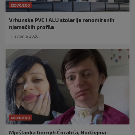
IZDVOJENO
Vrhunska PVC i ALU stolarija renomiranih
njemačkih profila
11. svibnja 2026.
IZDVOJENO
Mještanka Gornjih Ćoralića, Nudžejma