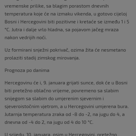
vremenske prilike, sa blagim porastom dnevnih
temperatura koje će na izmaku vikenda, u gotovo cijeloj
Bosni i Hercegovini biti pozitivne i kretaće se između 1 i 5
°C. Jutra i dalje vrlo hladna, sa pojavom jačeg mraza
nakon vedrijih noći.
Uz formirani snježni pokrivač, ozima žita će nesmetano
prolaziti stadij zimskog mirovanja.
Prognoza po danima
Hercegovinu će i, 9. januara grijati sunce, dok će u Bosni
biti pretežno oblačno vrijeme, povremeno sa slabim
snijegom sa slabim do umjerenim sjevernim i
sjeveroistočnim vjetrom, a u Hercegovini umjerena bura.
Jutarnja temperatura zraka od -8 do -2, na jugu do 4, a
dnevna od -4 do 2, na jugu od 4 do 10 °C.
U srijedu, 10. januara, osim u Hercegovini, pretežno