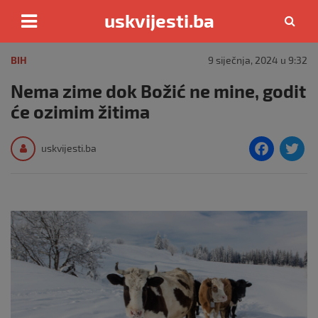
uskvijesti.ba
Skip
to
BIH
9 siječnja, 2024 u 9:32
content
Nema zime dok Božić ne mine, godit
će ozimim žitima
F
T
uskvijesti.ba
a
c
i
e
e
b
o
o
k