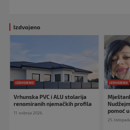
objava
Izdvojeno
IZDVOJENO
IZDVOJENO
Vrhunska PVC i ALU stolarija
Mještank
renomiranih njemačkih profila
Nudžejma
pomoć u 
11. svibnja 2026.
25. listopad