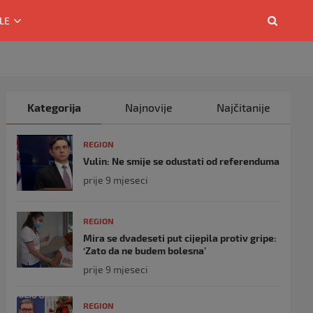
LE
Kategorija
Najnovije
Najčitanije
REGION
Vulin: Ne smije se odustati od referenduma
prije 9 mjeseci
REGION
Mira se dvadeseti put cijepila protiv gripe:
‘Zato da ne budem bolesna’
prije 9 mjeseci
REGION