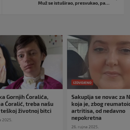
Muž se istuširao, presvukao, pa…
IZDVOJENO
a Gornjih Ćoralića,
Sakuplja se novac za N
 Ćoralić, treba našu
koja je, zbog reumato
teškoj životnoj bitci
artritisa, od nedavno
nepokretna
a 2025.
26. rujna 2025.