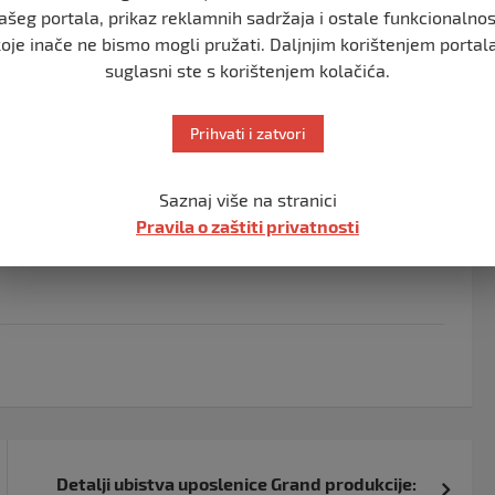
ašeg portala, prikaz reklamnih sadržaja i ostale funkcionalnos
 kao i na prostoru Kosova i Metohije danas je na snazi
koje inače ne bismo mogli pružati. Daljnjim korištenjem portala
suglasni ste s korištenjem kolačića.
anja i jačine samih nepogoda je unaprijed teško odrediti,
Prihvati i zatvori
oj Srbiji crveni (najviši) stepen upozorenja. Za
 do dva časa unaprijed.
Saznaj više na stranici
Pravila o zaštiti privatnosti
Detalji ubistva uposlenice Grand produkcije: