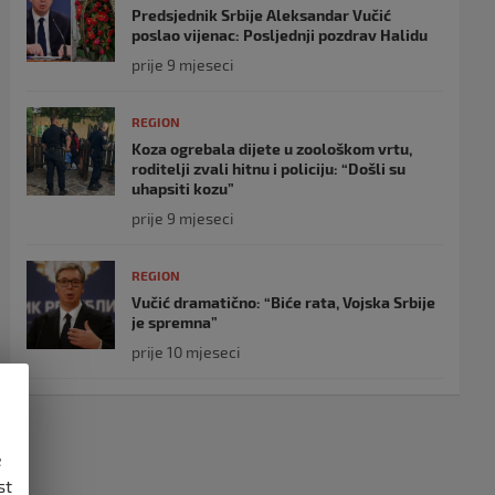
Predsjednik Srbije Aleksandar Vučić
poslao vijenac: Posljednji pozdrav Halidu
prije 9 mjeseci
REGION
Koza ogrebala dijete u zoološkom vrtu,
roditelji zvali hitnu i policiju: “Došli su
uhapsiti kozu”
prije 9 mjeseci
REGION
Vučić dramatično: “Biće rata, Vojska Srbije
je spremna”
prije 10 mjeseci
e
st