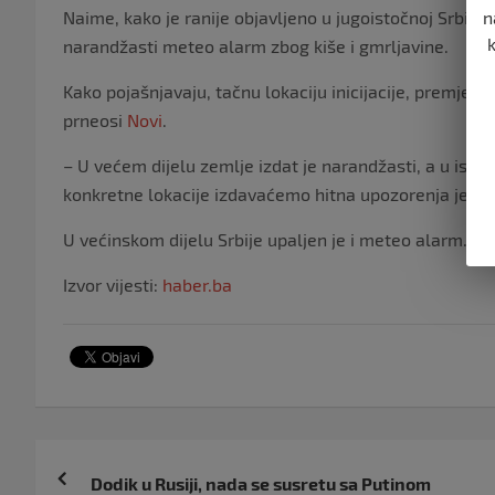
n
Naime, kako je ranije objavljeno u jugoistočnoj Srbiji,
narandžasti meteo alarm zbog kiše i gmrljavine.
Kako pojašnjavaju, tačnu lokaciju inicijacije, premješt
prneosi
Novi
.
– U većem dijelu zemlje izdat je narandžasti, a u istočn
konkretne lokacije izdavaćemo hitna upozorenja jedan
U većinskom dijelu Srbije upaljen je i meteo alarm.
Izvor vijesti:
haber.ba
Navigacija
Dodik u Rusiji, nada se susretu sa Putinom