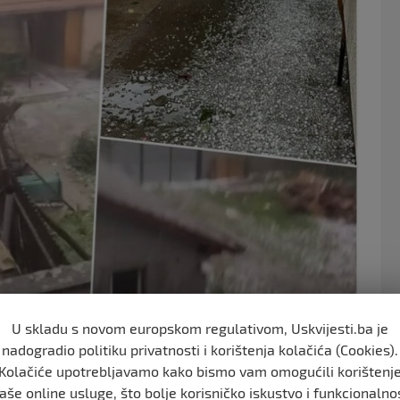
o
o
k
U skladu s novom europskom regulativom, Uskvijesti.ba je
nadogradio politiku privatnosti i korištenja kolačića (Cookies).
Kolačiće upotrebljavamo kako bismo vam omogućili korištenj
hodno je izdao upozorenje.
aše online usluge, što bolje korisničko iskustvo i funkcionalno