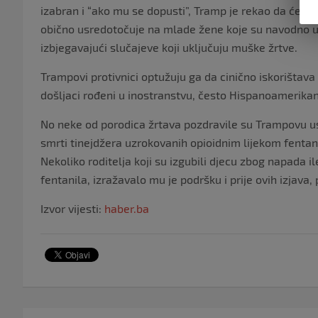
izabran i “ako mu se dopusti”, Tramp je rekao da će tad
obično usredotočuje na mlade žene koje su navodno ub
izbjegavajući slučajeve koji uključuju muške žrtve.
Trampovi protivnici optužuju ga da cinično iskorištav
došljaci rođeni u inostranstvu, često Hispanoamerikanc
No neke od porodica žrtava pozdravile su Trampovu us
smrti tinejdžera uzrokovanih opioidnim lijekom fentan
Nekoliko roditelja koji su izgubili djecu zbog napada 
fentanila, izražavalo mu je podršku i prije ovih izjava,
Izvor vijesti:
haber.ba