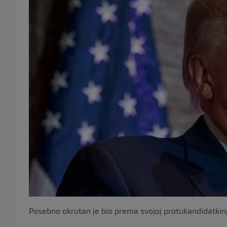
Posebno okrutan je bio prema svojoj protukandidatkinj