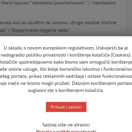
va, Haris nazvao “mentalno poremećenom ” i “mentalnim
nata koji su osuđeni za ubistva i druge nasilne zločine,
al” i “Deportirajte ilegalce sada”.
grantima bez dokumenata. One koji su počinili nasilne
U skladu s novom europskom regulativom, Uskvijesti.ba je
 “podlim životinjama”.
nadogradio politiku privatnosti i korištenja kolačića (Cookies).
Kolačiće upotrebljavamo kako bismo vam omogućili korištenj
 je nakon Trampovog govora: “On nema ništa
aše online usluge, što bolje korisničko iskustvo i funkcionalno
k.”
ašeg portala, prikaz reklamnih sadržaja i ostale funkcionalnos
dsjednika Džoa Bajdena što su dopustili imigrantima bez
koje inače ne bismo mogli pružati. Daljnjim korištenjem portala
le “silovati, pljačkati, krasti, pljačkati i ubijati
suglasni ste s korištenjem kolačića.
Prihvati i zatvori
or”. Rekao je to u gradiću Prairie du Čien u Viskonsinu,
ičen za seksualni napad na ženu i njezinu kćer.
Saznaj više na stranici
oraz od Bajdena 2020. bio lažan. Ako bude ponovno
Pravila o zaštiti privatnosti