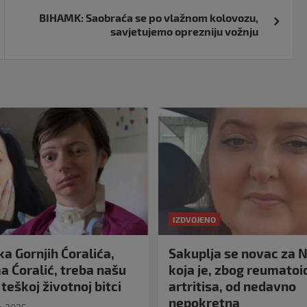
BIHAMK: Saobraća se po vlažnom kolovozu,
savjetujemo oprezniju vožnju
IZDVOJENO
a Gornjih Ćoralića,
Sakuplja se novac za N
 Ćoralić, treba našu
koja je, zbog reumato
teškoj životnoj bitci
artritisa, od nedavno
nepokretna