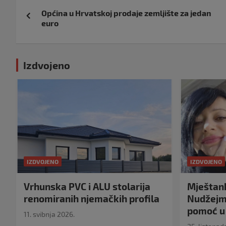
Navigacija
Općina u Hrvatskoj prodaje zemljište za jedan
objava
euro
Izdvojeno
IZDVOJENO
IZDVOJENO
Vrhunska PVC i ALU stolarija
Mještank
renomiranih njemačkih profila
Nudžejma
pomoć u 
11. svibnja 2026.