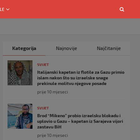
LE
Kategorija
Najnovije
Najčitanije
SVIJET
Italijanski kapetan iz flotile za Gazu primio
islam nakon što su izraelske snage
prekinule molitvu njegove posade
prije 10 mjeseci
SVIJET
Brod “Mikeno” probio izraelsku blokadu i
uplovio u Gazu – kapetan iz Sarajeva vijori
zastavu BiH
prije 10 mjeseci