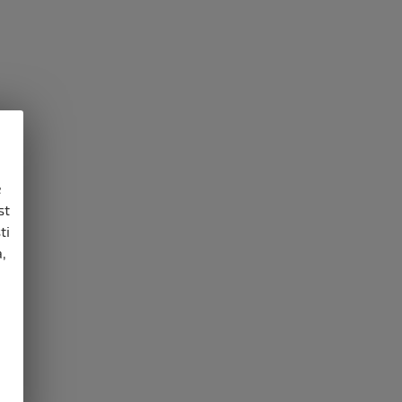
e
st
ti
,