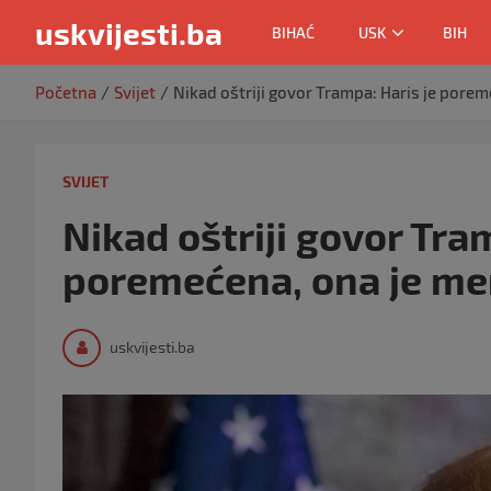
uskvijesti.ba
BIHAĆ
USK
BIH
Skip
Početna
Svijet
Nikad oštriji govor Trampa: Haris je porem
to
content
SVIJET
Nikad oštriji govor Tra
poremećena, ona je men
uskvijesti.ba