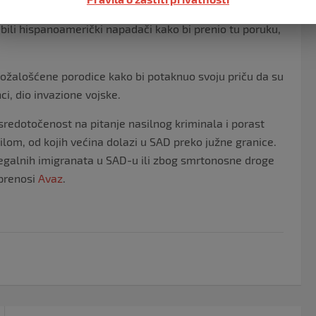
a procesuirati ljude koje krivi za svoj gubitak. Tramp se
ili hispanoamerički napadači kako bi prenio tu poruku,
a ožalošćene porodice kako bi potaknuo svoju priču da su
i, dio invazione vojske.
redotočenost na pitanje nasilnog kriminala i porast
ilom, od kojih većina dolazi u SAD preko južne granice.
ilegalnih imigranata u SAD-u ili zbog smrtonosne droge
 prenosi
Avaz
.