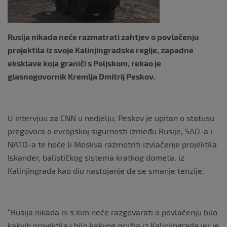
Rusija nikada neće razmatrati zahtjev o povlačenju
projektila iz svoje Kalinjingradske regije, zapadne
eksklave koja graniči s Poljskom, rekao je
glasnogovornik Kremlja Dmitrij Peskov.
U intervjuu za CNN u nedjelju, Peskov je upitan o statusu
pregovora o evropskoj sigurnosti između Rusije, SAD-a i
NATO-a te hoće li Moskva razmotriti izvlačenje projektila
Iskander, balističkog sistema kratkog dometa, iz
Kalinjingrada kao dio nastojanje da se smanje tenzije.
“Rusija nikada ni s kim neće razgovarati o povlačenju bilo
kakvih projektila i bilo kakvog oružja iz Kalinjingrada jer je