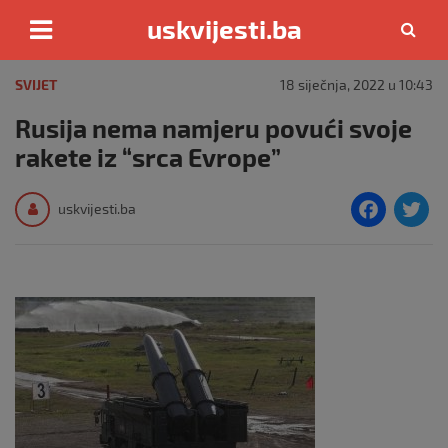
uskvijesti.ba
Skip
to
SVIJET
18 siječnja, 2022 u 10:43
content
Rusija nema namjeru povući svoje
rakete iz “srca Evrope”
F
T
uskvijesti.ba
a
c
i
e
e
b
o
o
k