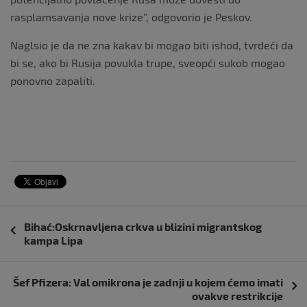
rasplamsavanja nove krize”, odgovorio je Peskov.
Naglsio je da ne zna kakav bi mogao biti ishod, tvrdeći da
bi se, ako bi Rusija povukla trupe, sveopći sukob mogao
ponovno zapaliti.
Navigacija
Bihać:Oskrnavljena crkva u blizini migrantskog
objava
kampa Lipa
Šef Pfizera: Val omikrona je zadnji u kojem ćemo imati
ovakve restrikcije