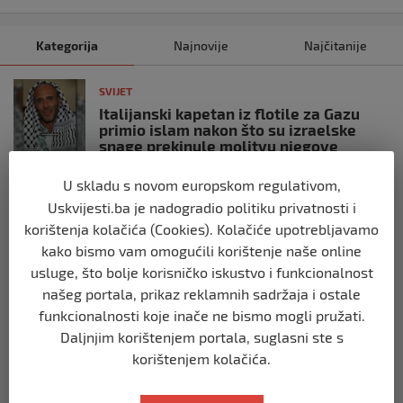
Kategorija
Najnovije
Najčitanije
SVIJET
Italijanski kapetan iz flotile za Gazu
primio islam nakon što su izraelske
snage prekinule molitvu njegove
posade
U skladu s novom europskom regulativom,
prije 10 mjeseci
Uskvijesti.ba je nadogradio politiku privatnosti i
korištenja kolačića (Cookies). Kolačiće upotrebljavamo
SVIJET
kako bismo vam omogućili korištenje naše online
Brod “Mikeno” probio izraelsku blokadu
i uplovio u Gazu – kapetan iz Sarajeva
usluge, što bolje korisničko iskustvo i funkcionalnost
vijori zastavu BiH
našeg portala, prikaz reklamnih sadržaja i ostale
prije 10 mjeseci
funkcionalnosti koje inače ne bismo mogli pružati.
Daljnjim korištenjem portala, suglasni ste s
korištenjem kolačića.
SVIJET
Opsadno stanje u Münchenu, odjeknulo
nekoliko eksplozija: Ima žrtava,