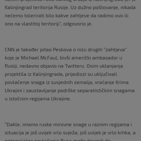
Kalinjingrad teritorija Rusije. Uz dužno poštovanje, nikada
nećemo tolerirati bilo kakve zahtjeve da radimo ovo ili
ono na vlastitoj teritoriji”, odgovorio je.
CNN je također pitao Peskova o nizu drugih “zahtjeva”
koje je Michael McFaul, bivši američki ambasador u
Rusiji, nedavno objavio na Twitteru. Osim uklanjanja
projektila iz Kalinjingrada, prijedlozi su uključivali
povlačenje snaga iz susjednih zemalja, vraćanje Krima
Ukrajini i zaustavljanje podrške separatističkim snagama
u istočnim regijama Ukrajine.
“Dakle, imamo ruske mirovne snage u raznim regijama i
situacija je još uvijek vrlo svježa, još uvijek je vrlo krhka, a
potencijalno povlačenje Rusa može dovesti do