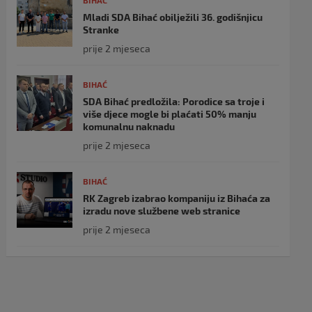
BIHAĆ
Mladi SDA Bihać obilježili 36. godišnjicu
Stranke
prije 2 mjeseca
BIHAĆ
SDA Bihać predložila: Porodice sa troje i
više djece mogle bi plaćati 50% manju
komunalnu naknadu
prije 2 mjeseca
BIHAĆ
RK Zagreb izabrao kompaniju iz Bihaća za
izradu nove službene web stranice
prije 2 mjeseca