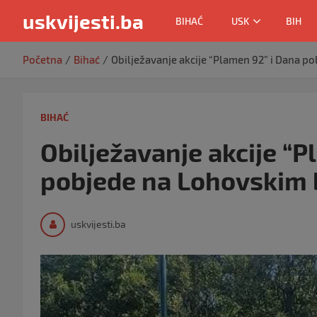
uskvijesti.ba
BIHAĆ
USK
BIH
Skip
Početna
Bihać
Obilježavanje akcije “Plamen 92” i Dana 
to
content
BIHAĆ
Obilježavanje akcije “P
pobjede na Lohovskim
uskvijesti.ba