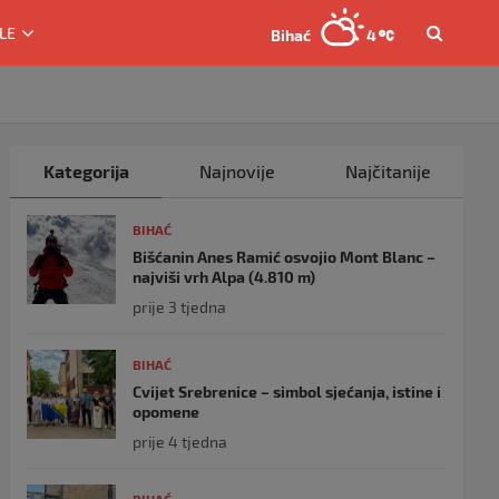
LE
Bihać
4
Kategorija
Najnovije
Najčitanije
BIHAĆ
Bišćanin Anes Ramić osvojio Mont Blanc –
najviši vrh Alpa (4.810 m)
prije 3 tjedna
BIHAĆ
Cvijet Srebrenice – simbol sjećanja, istine i
opomene
prije 4 tjedna