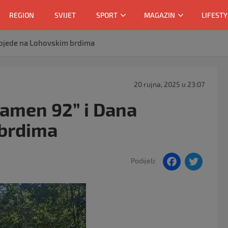
REGION
SVIJET
SPORT
MAGAZIN
LIFESTY
pobjede na Lohovskim brdima
20 rujna, 2025 u 23:07
lamen 92” i Dana
 brdima
F
T
Podijeli:
a
w
c
itt
e
er
b