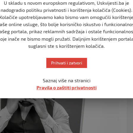
U skladu s novom europskom regulativom, Uskvijesti.ba je
nadogradio politiku privatnosti i korištenja kolačića (Cookies).
Kolačiće upotrebljavamo kako bismo vam omogućili korištenj
aše online usluge, što bolje korisničko iskustvo i funkcionalno
ašeg portala, prikaz reklamnih sadržaja i ostale funkcionalnos
koje inače ne bismo mogli pružati. Daljnjim korištenjem portala
suglasni ste s korištenjem kolačića.
Prihvati i zatvori
Saznaj više na stranici
Pravila o zaštiti privatnosti