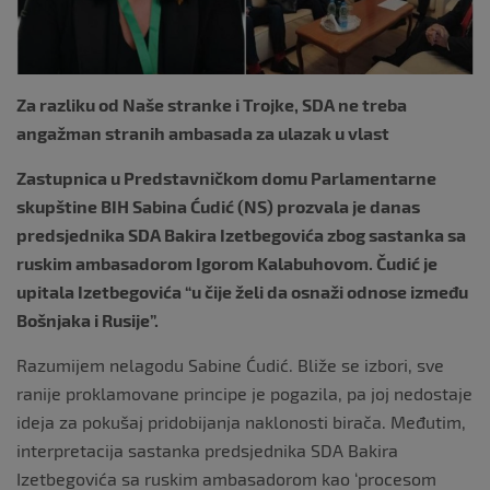
Za razliku od Naše stranke i Trojke, SDA ne treba
angažman stranih ambasada za ulazak u vlast
Zastupnica u Predstavničkom domu Parlamentarne
skupštine BIH Sabina Ćudić (NS) prozvala je danas
predsjednika SDA Bakira Izetbegovića zbog sastanka sa
ruskim ambasadorom Igorom Kalabuhovom. Čudić je
upitala Izetbegovića “u čije želi da osnaži odnose između
Bošnjaka i Rusije”.
Razumijem nelagodu Sabine Ćudić. Bliže se izbori, sve
ranije proklamovane principe je pogazila, pa joj nedostaje
ideja za pokušaj pridobijanja naklonosti birača. Međutim,
interpretacija sastanka predsjednika SDA Bakira
Izetbegovića sa ruskim ambasadorom kao ‘procesom