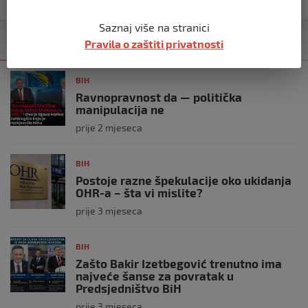
Saznaj više na stranici
Pravila o zaštiti privatnosti
Kategorija
Najnovije
Najčitanije
BIH
Ravnopravnost da — politička
manipulacija ne
prije 2 mjeseca
BIH
Postoje razne špekulacije oko ukidanja
OHR-a – šta vi mislite?
prije 3 mjeseca
BIH
Zašto Bakir Izetbegović trenutno ima
najveće šanse za povratak u
Predsjedništvo BiH
prije 3 mjeseca