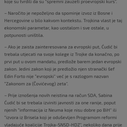
koje su tvrdili da su “spremni zauzeti proevropski kurs”.
– Naročito je nepoželjno da spominje izvoz iz Bosne i
Hercegovine u bilo kakvom kontekstu. Trojkina vlast je taj
ekonomski parametar, kao uostalom i sve ostale, u
potpunosti uništila.
– Ako je zaista zainteresovana za evropski put, Ćudić bi
trebala utjecati na svoje kolege iz Trojke da konačno, po
prvi put u ovom mandatu, predlože barem jedan evropski
zakon. Jedini zakon koji je predložio njen stranački šef
Edin Forto nije “evropski” već je s razlogom nazvan
“Zakonom za (Čovićevog) zeta”.
– Prije iznošenja novih neistina na račun SDA, Sabina
Ćudić bi se trebala izviniti javnosti za one ranije, poput
njenih “informacija iz Neuma koje nisu dobre po BiH” ili
“izvora iz Brisela koji je oduševljen Programom reformi
vladajuće koalicije Trojka-SNSD-HDZ”, nekoliko dana prije