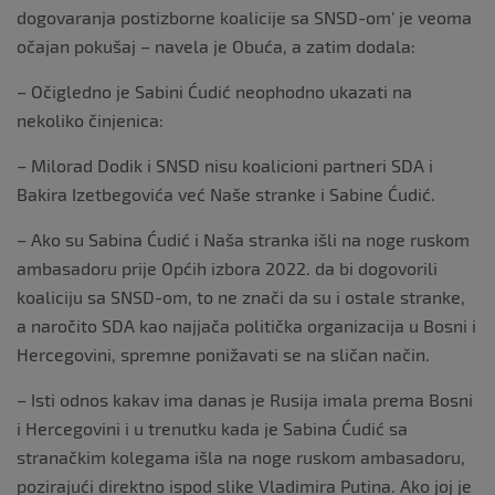
dogovaranja postizborne koalicije sa SNSD-om’ je veoma
očajan pokušaj – navela je Obuća, a zatim dodala:
– Očigledno je Sabini Ćudić neophodno ukazati na
nekoliko činjenica:
– Milorad Dodik i SNSD nisu koalicioni partneri SDA i
Bakira Izetbegovića već Naše stranke i Sabine Ćudić.
– Ako su Sabina Ćudić i Naša stranka išli na noge ruskom
ambasadoru prije Općih izbora 2022. da bi dogovorili
koaliciju sa SNSD-om, to ne znači da su i ostale stranke,
a naročito SDA kao najjača politička organizacija u Bosni i
Hercegovini, spremne ponižavati se na sličan način.
– Isti odnos kakav ima danas je Rusija imala prema Bosni
i Hercegovini i u trenutku kada je Sabina Ćudić sa
stranačkim kolegama išla na noge ruskom ambasadoru,
pozirajući direktno ispod slike Vladimira Putina. Ako joj je