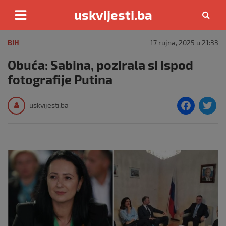
uskvijesti.ba
Skip
to
BIH
17 rujna, 2025 u 21:33
content
Obuća: Sabina, pozirala si ispod
fotografije Putina
F
T
uskvijesti.ba
a
c
i
e
e
b
o
o
k