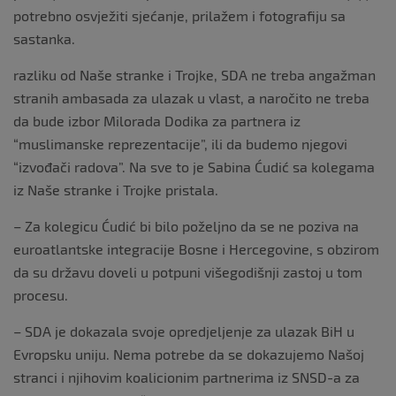
potrebno osvježiti sjećanje, prilažem i fotografiju sa
sastanka.
razliku od Naše stranke i Trojke, SDA ne treba angažman
stranih ambasada za ulazak u vlast, a naročito ne treba
da bude izbor Milorada Dodika za partnera iz
“muslimanske reprezentacije”, ili da budemo njegovi
“izvođači radova”. Na sve to je Sabina Ćudić sa kolegama
iz Naše stranke i Trojke pristala.
– Za kolegicu Ćudić bi bilo poželjno da se ne poziva na
euroatlantske integracije Bosne i Hercegovine, s obzirom
da su državu doveli u potpuni višegodišnji zastoj u tom
procesu.
– SDA je dokazala svoje opredjeljenje za ulazak BiH u
Evropsku uniju. Nema potrebe da se dokazujemo Našoj
stranci i njihovim koalicionim partnerima iz SNSD-a za