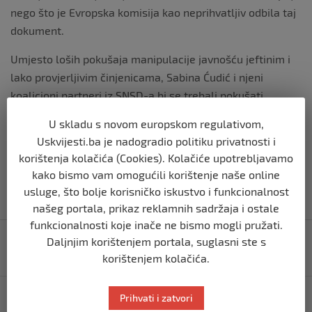
nego što je Evropska komisija kao neprihvatljiv odbila taj
dokument.
Umjesto loših pokušaja manipulacije javnošću jeftinim i
lako provjerljivim činjenicama, Sabina Ćudić i njeni
koalicioni partneri iz SNSD-a bi se trebali pokušati
dogovoriti oko usvajanja reformskih zakona, barem upola
U skladu s novom europskom regulativom,
efikasno kao što su se dogovarali oko raspodjele
Uskvijesti.ba je nadogradio politiku privatnosti i
pozicija.”
korištenja kolačića (Cookies). Kolačiće upotrebljavamo
kako bismo vam omogućili korištenje naše online
usluge, što bolje korisničko iskustvo i funkcionalnost
našeg portala, prikaz reklamnih sadržaja i ostale
funkcionalnosti koje inače ne bismo mogli pružati.
Navigacija
Ćudić: U čije ime Bakir Izetbegović jača odnose
Daljnjim korištenjem portala, suglasni ste s
objava
Bošnjaka i Putinove Rusije?
korištenjem kolačića.
Večeras napadnut čuvar šuma SPD Unsko-sanskih
Prihvati i zatvori
šuma