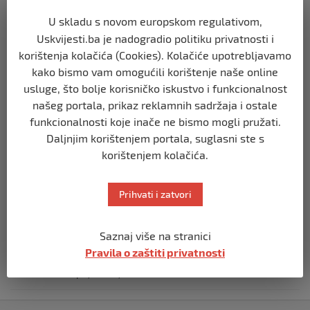
U skladu s novom europskom regulativom,
REGION
Uskvijesti.ba je nadogradio politiku privatnosti i
Predsjednik Srbije Aleksandar Vučić
korištenja kolačića (Cookies). Kolačiće upotrebljavamo
poslao vijenac: Posljednji pozdrav
kako bismo vam omogućili korištenje naše online
Halidu
usluge, što bolje korisničko iskustvo i funkcionalnost
prije 10 mjeseci
našeg portala, prikaz reklamnih sadržaja i ostale
funkcionalnosti koje inače ne bismo mogli pružati.
REGION
Daljnjim korištenjem portala, suglasni ste s
Koza ogrebala dijete u zoološkom vrtu,
korištenjem kolačića.
roditelji zvali hitnu i policiju: “Došli su
uhapsiti kozu”
prije 10 mjeseci
Prihvati i zatvori
REGION
Saznaj više na stranici
Vučić dramatično: “Biće rata, Vojska
Pravila o zaštiti privatnosti
Srbije je spremna”
prije 10 mjeseci