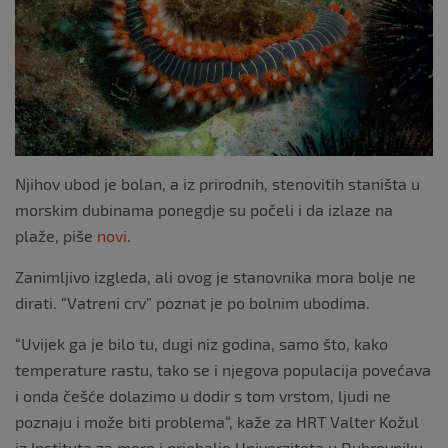
k
Njihov ubod je bolan, a iz prirodnih, stenovitih staništa u
morskim dubinama ponegdje su počeli i da izlaze na
plaže, piše
novi
.
Zanimljivo izgleda, ali ovog je stanovnika mora bolje ne
dirati. “Vatreni crv” poznat je po bolnim ubodima.
“Uvijek ga je bilo tu, dugi niz godina, samo što, kako
temperature rastu, tako se i njegova populacija povećava
i onda češće dolazimo u dodir s tom vrstom, ljudi ne
poznaju i može biti problema“, kaže za HRT Valter Kožul
iz Instituta za more i priobalje Univerziteta u Dubrovniku.