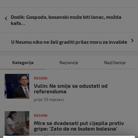
Navigacija
Dodik: Gospodo, bosanski može biti lonac, možda
objava
kafa…
U Neumu niko ne želi graditi prilaz moru za invalide
Kategorija
Najnovije
Najčitanije
REGION
Vulin: Ne smije se odustati od
referenduma
prije 10 mjeseci
REGION
Mira se dvadeseti put cijepila protiv
gripe: ‘Zato da ne budem bolesna’
prije 10 mjeseci