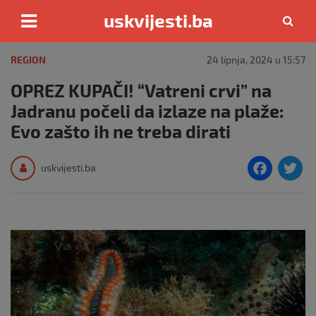
uskvijesti.ba
Skip
to
REGION
24 lipnja, 2024 u 15:57
content
OPREZ KUPAČI! “Vatreni crvi” na
Jadranu počeli da izlaze na plaže:
Evo zašto ih ne treba dirati
F
T
uskvijesti.ba
a
c
i
e
e
b
o
o