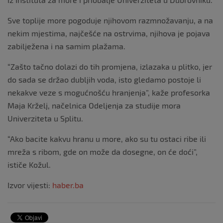
Sve toplije more pogoduje njihovom razmnožavanju, a na
nekim mjestima, najčešće na ostrvima, njihova je pojava
zabilježena i na samim plažama.
“Zašto tačno dolazi do tih promjena, izlazaka u plitko, jer
do sada se držao dubljih voda, isto gledamo postoje li
nekakve veze s mogućnošću hranjenja”, kaže profesorka
Maja Krželj, načelnica Odeljenja za studije mora
Univerziteta u Splitu.
“Ako bacite kakvu hranu u more, ako su tu ostaci ribe ili
mreža s ribom, gde on može da dosegne, on će doći”,
ističe Kožul.
Izvor vijesti:
haber.ba