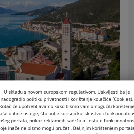
o
o
k
U skladu s novom europskom regulativom, Uskvijesti.ba je
nadogradio politiku privatnosti i korištenja kolačića (Cookies).
Kolačiće upotrebljavamo kako bismo vam omogućili korištenj
aše online usluge, što bolje korisničko iskustvo i funkcionalno
ašeg portala, prikaz reklamnih sadržaja i ostale funkcionalnos
teriju najniže cijene.
koje inače ne bismo mogli pružati. Daljnjim korištenjem portala