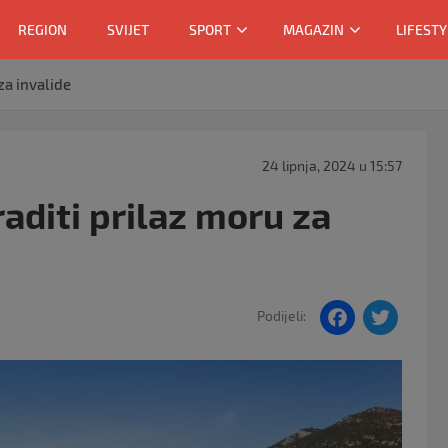
REGION
SVIJET
SPORT
MAGAZIN
LIFESTY
za invalide
24 lipnja, 2024 u 15:57
aditi prilaz moru za
F
T
Podijeli:
a
w
c
itt
e
er
b