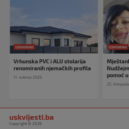
IZDVOJENO
IZDVOJENO
Vrhunska PVC i ALU stolarija
Mještank
renomiranih njemačkih profila
Nudžejma
pomoć u 
11. svibnja 2026.
25. listopad
uskvijesti.ba
Copyright © 2026