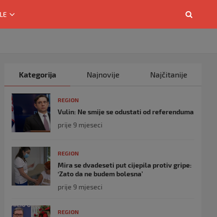
LE
Kategorija
Najnovije
Najčitanije
REGION
Vulin: Ne smije se odustati od referenduma
prije 9 mjeseci
REGION
Mira se dvadeseti put cijepila protiv gripe:
‘Zato da ne budem bolesna’
prije 9 mjeseci
REGION