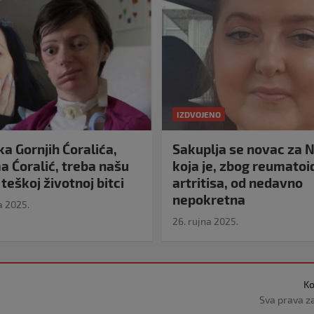
IZDVOJENO
a Gornjih Ćoralića,
Sakuplja se novac za N
 Ćoralić, treba našu
koja je, zbog reumato
teškoj životnoj bitci
artritisa, od nedavno
nepokretna
a 2025.
26. rujna 2025.
Ko
Sva prava z