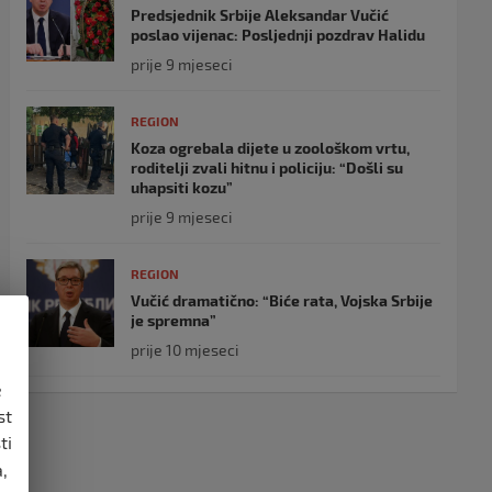
Predsjednik Srbije Aleksandar Vučić
poslao vijenac: Posljednji pozdrav Halidu
prije 9 mjeseci
REGION
Koza ogrebala dijete u zoološkom vrtu,
roditelji zvali hitnu i policiju: “Došli su
uhapsiti kozu”
prije 9 mjeseci
REGION
Vučić dramatično: “Biće rata, Vojska Srbije
je spremna”
prije 10 mjeseci
e
st
ti
,