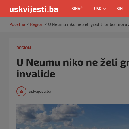
uskvijesti.ba
BIHAĆ
USK
BIH
Skip
Početna
Region
U Neumu niko ne želi graditi prilaz moru 
to
content
REGION
U Neumu niko ne želi gr
invalide
uskvijesti.ba