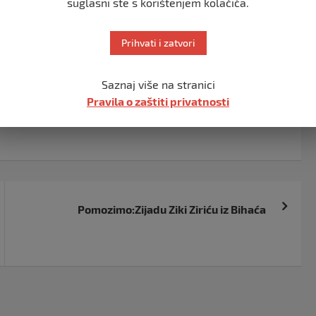
suglasni ste s korištenjem kolačića.
a 29.515,00 KM bez PDV-a.
o je Zapisnik o otvaranju ponuda u otvorenom postupku
Prihvati i zatvori
ije dostavljena niti jedna ponuda, pišu
Vijesti.ba
.
Saznaj više na stranici
Pravila o zaštiti privatnosti
Pomozimo:Zijadu Ziki Ziriću iz Bihaća