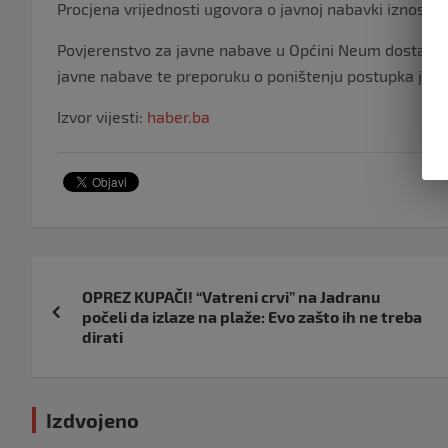
Procjena vrijednosti ugovora o javnoj nabavki iznosil
Povjerenstvo za javne nabave u Općini Neum dostavil
javne nabave te preporuku o poništenju postupka jer n
Izvor vijesti:
haber.ba
Navigacija
OPREZ KUPAČI! “Vatreni crvi” na Jadranu
objava
počeli da izlaze na plaže: Evo zašto ih ne treba
dirati
Izdvojeno