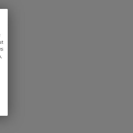
e
st
ti
,