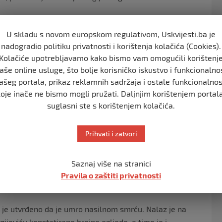
ejanu da, nakon ubojstva, premjesti tijelo djevojčice.
U skladu s novom europskom regulativom, Uskvijesti.ba je
nadogradio politiku privatnosti i korištenja kolačića (Cookies).
m polju kod Bora, a policija je, nakon 10 dana potrage
Kolačiće upotrebljavamo kako bismo vam omogućili korištenj
 za koje se sumnja da su djevojčicu udarili automobilom,
aše online usluge, što bolje korisničko iskustvo i funkcionalno
onij.
ašeg portala, prikaz reklamnih sadržaja i ostale funkcionalnos
koje inače ne bismo mogli pružati. Daljnjim korištenjem portala
suglasni ste s korištenjem kolačića.
u pritvoru
Prihvati i zatvori
og Dejana – Radoslav i Dalibor Dragijević zbog sumnje da
jelo. Istraga slučaja u sjeni je nasilne smrti Dalibora
o tijekom policijskog zadržavanja. Podsjetimo, policija
Saznaj više na stranici
Pravila o zaštiti privatnosti
 je iznenada pozlilo te da mu unatoč intervenciji, nije
 je utvrđeno da je umro nasilnom smrću. Nalaz je na
gijeviću konstatirane brojne ozljede, a time je i