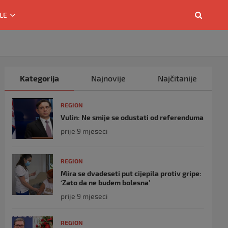
LE
Kategorija
Najnovije
Najčitanije
REGION
Vulin: Ne smije se odustati od referenduma
prije 9 mjeseci
REGION
Mira se dvadeseti put cijepila protiv gripe:
‘Zato da ne budem bolesna’
prije 9 mjeseci
REGION