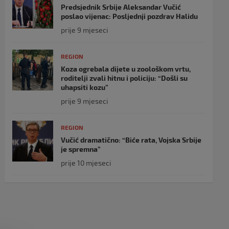
Predsjednik Srbije Aleksandar Vučić
poslao vijenac: Posljednji pozdrav Halidu
prije 9 mjeseci
REGION
Koza ogrebala dijete u zoološkom vrtu,
roditelji zvali hitnu i policiju: “Došli su
uhapsiti kozu”
prije 9 mjeseci
REGION
Vučić dramatično: “Biće rata, Vojska Srbije
je spremna”
prije 10 mjeseci