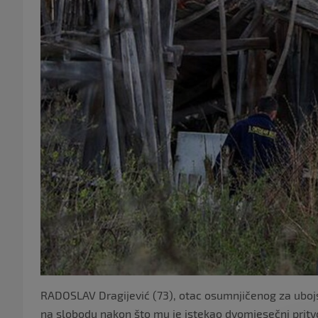
RADOSLAV Dragijević (73), otac osumnjičenog za ubojs
na slobodu nakon što mu je istekao dvomjesečni pritvor