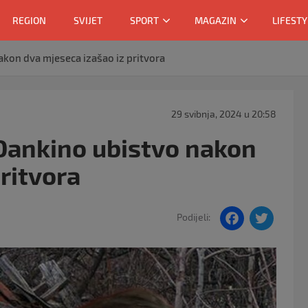
REGION
SVIJET
SPORT
MAGAZIN
LIFESTY
kon dva mjeseca izašao iz pritvora
29 svibnja, 2024 u 20:58
Dankino ubistvo nakon
ritvora
F
T
Podijeli:
a
w
c
itt
e
er
b