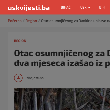
uskvijesti.ba
BIHAĆ
USK
BIH
Skip
Početna
Region
Otac osumnjičenog za Dankino ubistvo na
to
content
REGION
Otac osumnjičenog za 
dva mjeseca izašao iz p
uskvijesti.ba