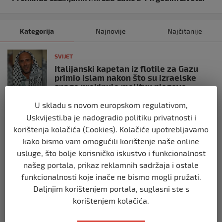
Kategorija
Najnovije
Najčitanije
SVIJET
Italijanski kapetan iz flotile za Gazu
primio islam nakon što su izraelske
snage prekinule molitvu njegove
posade
U skladu s novom europskom regulativom,
prije 10 mjeseci
Uskvijesti.ba je nadogradio politiku privatnosti i
korištenja kolačića (Cookies). Kolačiće upotrebljavamo
SVIJET
kako bismo vam omogućili korištenje naše online
Brod “Mikeno” probio izraelsku blokadu
usluge, što bolje korisničko iskustvo i funkcionalnost
i uplovio u Gazu – kapetan iz Sarajeva
vijori zastavu BiH
našeg portala, prikaz reklamnih sadržaja i ostale
funkcionalnosti koje inače ne bismo mogli pružati.
prije 10 mjeseci
Daljnjim korištenjem portala, suglasni ste s
korištenjem kolačića.
SVIJET
Opsadno stanje u Münchenu, odjeknulo