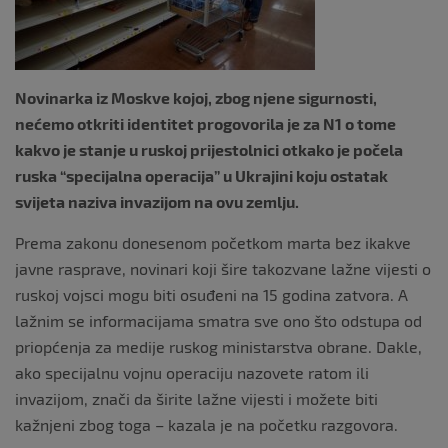
k
Novinarka iz Moskve kojoj, zbog njene sigurnosti,
nećemo otkriti identitet progovorila je za N1 o tome
kakvo je stanje u ruskoj prijestolnici otkako je počela
ruska “specijalna operacija” u Ukrajini koju ostatak
svijeta naziva invazijom na ovu zemlju.
Prema zakonu donesenom početkom marta bez ikakve
javne rasprave, novinari koji šire takozvane lažne vijesti o
ruskoj vojsci mogu biti osuđeni na 15 godina zatvora. A
lažnim se informacijama smatra sve ono što odstupa od
priopćenja za medije ruskog ministarstva obrane. Dakle,
ako specijalnu vojnu operaciju nazovete ratom ili
invazijom, znači da širite lažne vijesti i možete biti
kažnjeni zbog toga – kazala je na početku razgovora.