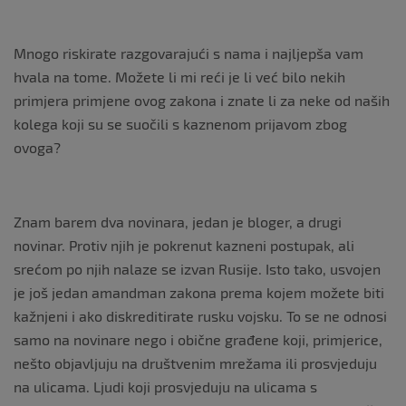
Mnogo riskirate razgovarajući s nama i najljepša vam
hvala na tome. Možete li mi reći je li već bilo nekih
primjera primjene ovog zakona i znate li za neke od naših
kolega koji su se suočili s kaznenom prijavom zbog
ovoga?
Znam barem dva novinara, jedan je bloger, a drugi
novinar. Protiv njih je pokrenut kazneni postupak, ali
srećom po njih nalaze se izvan Rusije. Isto tako, usvojen
je još jedan amandman zakona prema kojem možete biti
kažnjeni i ako diskreditirate rusku vojsku. To se ne odnosi
samo na novinare nego i obične građene koji, primjerice,
nešto objavljuju na društvenim mrežama ili prosvjeduju
na ulicama. Ljudi koji prosvjeduju na ulicama s