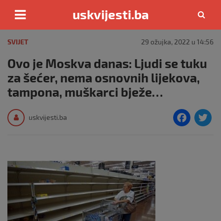
uskvijesti.ba
Skip
to
SVIJET
29 ožujka, 2022 u 14:56
content
Ovo je Moskva danas: Ljudi se tuku
za šećer, nema osnovnih lijekova,
tampona, muškarci bježe…
F
T
uskvijesti.ba
a
c
i
e
e
b
o
o