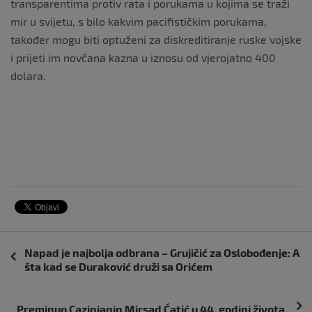
transparentima protiv rata i porukama u kojima se traži
mir u svijetu, s bilo kakvim pacifističkim porukama,
također mogu biti optuženi za diskreditiranje ruske vojske
i prijeti im novčana kazna u iznosu od vjerojatno 400
dolara.
Navigacija
Napad je najbolja odbrana – Grujičić za Oslobođenje: A
objava
šta kad se Duraković druži sa Orićem
Preminuo Cazinjanin Mirsad Ćatić u 44. godini života.