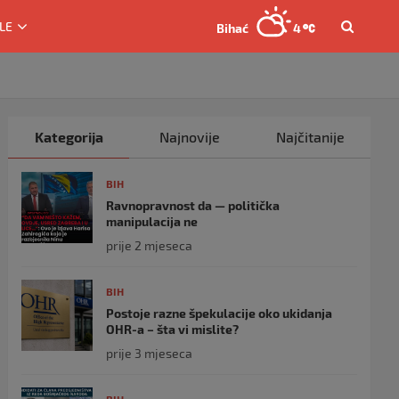
LE
Bihać
4
Kategorija
Najnovije
Najčitanije
BIH
Ravnopravnost da — politička
manipulacija ne
prije 2 mjeseca
BIH
Postoje razne špekulacije oko ukidanja
OHR-a – šta vi mislite?
prije 3 mjeseca