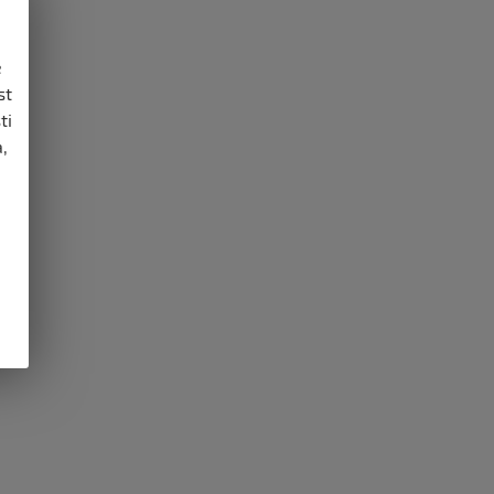
e
st
ti
,