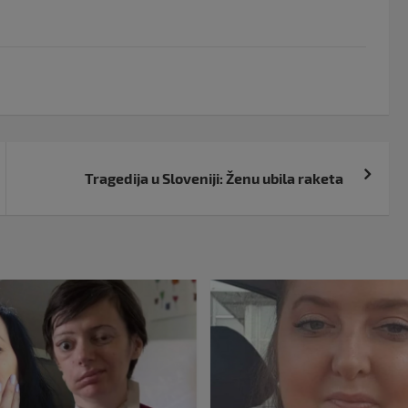
Tragedija u Sloveniji: Ženu ubila raketa