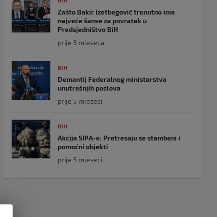
BIH
Zašto Bakir Izetbegović trenutno ima
najveće šanse za povratak u
Predsjedništvo BiH
prije 3 mjeseca
BIH
Demantij Federalnog ministarstva
unutrašnjih poslova
prije 5 mjeseci
BIH
Akcija SIPA-e: Pretresaju se stambeni i
pomoćni objekti
prije 5 mjeseci