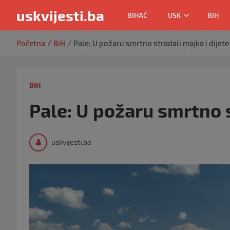
uskvijesti.ba
BIHAĆ
USK
BIH
Skip
Početna
BiH
Pale: U požaru smrtno stradali majka i dijete
to
content
BIH
Pale: U požaru smrtno s
uskvijesti.ba