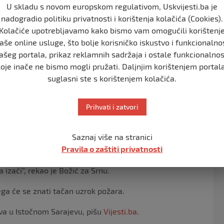
U skladu s novom europskom regulativom, Uskvijesti.ba je
nadogradio politiku privatnosti i korištenja kolačića (Cookies).
 da je u mjestu Mokro, opština Pale, došlo do izbijanja
Kolačiće upotrebljavamo kako bismo vam omogućili korištenj
Sarajevo.
aše online usluge, što bolje korisničko iskustvo i funkcionalno
ašeg portala, prikaz reklamnih sadržaja i ostale funkcionalnos
 stanice Pale i pripadnici Teritorijalne vatrogasne
koje inače ne bismo mogli pružati. Daljnjim korištenjem portala
suglasni ste s korištenjem kolačića.
an Božić rekao je da su u noćašnjem požaru u Mokrom
rat lijevog dijela dupleks kuće.
Prihvati i zatvori
me jer je bilo gluho doba noći, kada niko nije bio
Saznaj više na stranici
Pravila o zaštiti privatnosti
 muža koji je iznio dvoje djece, svekrvu, svekra, ali je
 izaći”, rekao je Božić za Srnu.
ega će se znati tačan uzrok požara.
va u Istočnom Sarajevu, pišu
Vijesti.ba
.