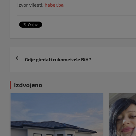
Izvor vijesti:
haber.ba
Navigacija
Gdje gledati rukometaše BiH?
objava
Izdvojeno