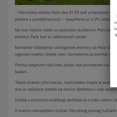
– Policijskoj stanici Pale oko 01.30 sati prijavljeno je
požara u porodičnoj kući – saopšteno je iz PU Istočno 
n
n
Na lice mjesta izašli su policijski službenici Policijske
jedinice Pale koji su lokalizovali požar.
Komandir Odjeljenja vatrogasne jedinice sa Pala Gor
izgorjeli majka i dijete, kao i kompletno prizemlje i sp
Prema njegovim riječima, požar nije primijećen na vrije
budan.
“Kako imamo informaciju, nastradala majka je probudila
ona je nažalost ostala sa trećim djetetom i nije uspjela
Uviđaj u prisustvu sudskog vještaka je u toku nakon č
O svemu obaviješten tužilac Okružnog javnog tužilašt