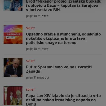
Brod “Mikeno” probio izraelsku blokadu
i uplovio u Gazu – kapetan iz Sarajeva
vijori zastavu BiH
prije 10 mjeseci
SVIJET
Opsadno stanje u Münchenu, odjeknulo
nekoliko eksplozija: Ima žrtava,
policijske snage na terenu
prije 10 mjeseci
SVIJET
Putin: Spremni smo vojno uzvratiti
Zapadu
prije 11 mjeseci
SVIJET
Papa Lav XIV izjavio da je situacija vrlo
ozbiljna nakon izraelskog napada na
Dohu