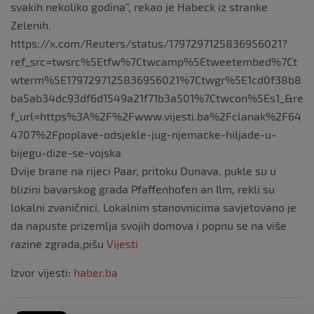
svakih nekoliko godina”, rekao je Habeck iz stranke
Zelenih.
https://x.com/Reuters/status/1797297125836956021?
ref_src=twsrc%5Etfw%7Ctwcamp%5Etweetembed%7Ct
wterm%5E1797297125836956021%7Ctwgr%5E1cd0f38b8
ba5ab34dc93df6d1549a21f71b3a501%7Ctwcon%5Es1_&re
f_url=https%3A%2F%2Fwww.vijesti.ba%2Fclanak%2F64
4707%2Fpoplave-odsjekle-jug-njemacke-hiljade-u-
bijegu-dize-se-vojska
Dvije brane na rijeci Paar, pritoku Dunava, pukle su u
blizini bavarskog grada Pfaffenhofen an Ilm, rekli su
lokalni zvaničnici. Lokalnim stanovnicima savjetovano je
da napuste prizemlja svojih domova i popnu se na više
razine zgrada,pišu
Vijesti
Izvor vijesti:
haber.ba