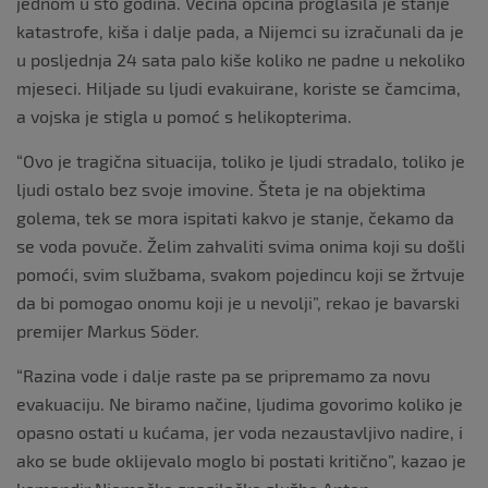
jednom u sto godina. Većina općina proglasila je stanje
katastrofe, kiša i dalje pada, a Nijemci su izračunali da je
u posljednja 24 sata palo kiše koliko ne padne u nekoliko
mjeseci. Hiljade su ljudi evakuirane, koriste se čamcima,
a vojska je stigla u pomoć s helikopterima.
“Ovo je tragična situacija, toliko je ljudi stradalo, toliko je
ljudi ostalo bez svoje imovine. Šteta je na objektima
golema, tek se mora ispitati kakvo je stanje, čekamo da
se voda povuče. Želim zahvaliti svima onima koji su došli
pomoći, svim službama, svakom pojedincu koji se žrtvuje
da bi pomogao onomu koji je u nevolji”, rekao je bavarski
premijer Markus Söder.
“Razina vode i dalje raste pa se pripremamo za novu
evakuaciju. Ne biramo načine, ljudima govorimo koliko je
opasno ostati u kućama, jer voda nezaustavljivo nadire, i
ako se bude oklijevalo moglo bi postati kritično”, kazao je