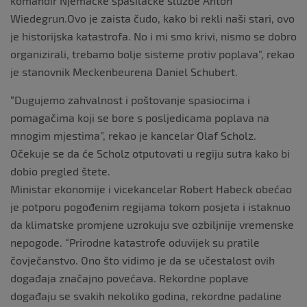
komandir Njemačke spasilačke službe Anton
Wiedegrun.Ovo je zaista čudo, kako bi rekli naši stari, ovo
je historijska katastrofa. No i mi smo krivi, nismo se dobro
organizirali, trebamo bolje sisteme protiv poplava”, rekao
je stanovnik Meckenbeurena Daniel Schubert.
“Dugujemo zahvalnost i poštovanje spasiocima i
pomagačima koji se bore s posljedicama poplava na
mnogim mjestima”, rekao je kancelar Olaf Scholz.
Očekuje se da će Scholz otputovati u regiju sutra kako bi
dobio pregled štete.
Ministar ekonomije i vicekancelar Robert Habeck obećao
je potporu pogođenim regijama tokom posjeta i istaknuo
da klimatske promjene uzrokuju sve ozbiljnije vremenske
nepogode. “Prirodne katastrofe oduvijek su pratile
čovječanstvo. Ono što vidimo je da se učestalost ovih
događaja značajno povećava. Rekordne poplave
događaju se svakih nekoliko godina, rekordne padaline