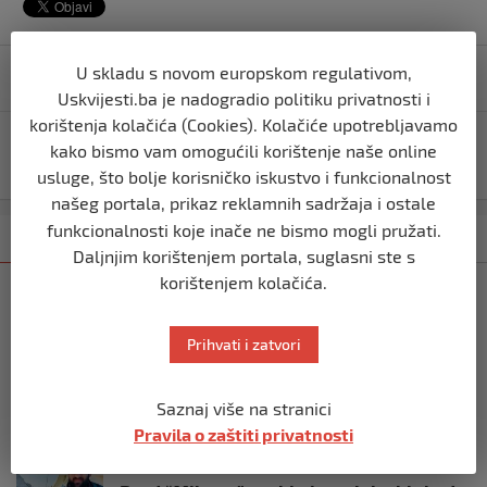
Navigacija
U skladu s novom europskom regulativom,
Tragičan ishod potrage za troje mladih u Italiji
objava
Uskvijesti.ba je nadogradio politiku privatnosti i
korištenja kolačića (Cookies). Kolačiće upotrebljavamo
U Srbiji uhapšen glasač koji je protestovao što su na
kako bismo vam omogućili korištenje naše online
njegovoj adresi prijavljeni ljudi iz BiH
usluge, što bolje korisničko iskustvo i funkcionalnost
našeg portala, prikaz reklamnih sadržaja i ostale
funkcionalnosti koje inače ne bismo mogli pružati.
Kategorija
Najnovije
Najčitanije
Daljnjim korištenjem portala, suglasni ste s
korištenjem kolačića.
SVIJET
Italijanski kapetan iz flotile za Gazu
primio islam nakon što su izraelske
Prihvati i zatvori
snage prekinule molitvu njegove
posade
Saznaj više na stranici
prije 10 mjeseci
Pravila o zaštiti privatnosti
SVIJET