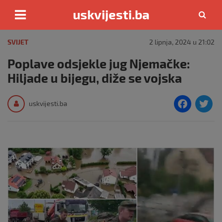
uskvijesti.ba
Skip
to
SVIJET
2 lipnja, 2024 u 21:02
content
Poplave odsjekle jug Njemačke:
Hiljade u bijegu, diže se vojska
F
T
uskvijesti.ba
a
c
i
e
e
b
o
o
k