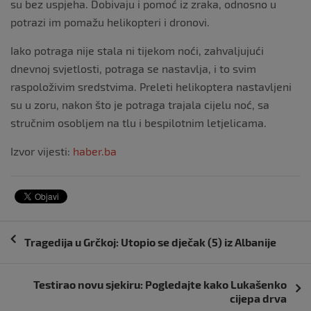
su bez uspjeha. Dobivaju i pomoć iz zraka, odnosno u
potrazi im pomažu helikopteri i dronovi.
Iako potraga nije stala ni tijekom noći, zahvaljujući
dnevnoj svjetlosti, potraga se nastavlja, i to svim
raspoloživim sredstvima. Preleti helikoptera nastavljeni
su u zoru, nakon što je potraga trajala cijelu noć, sa
stručnim osobljem na tlu i bespilotnim letjelicama.
Izvor vijesti:
haber.ba
Navigacija
Tragedija u Grčkoj: Utopio se dječak (5) iz Albanije
objava
Testirao novu sjekiru: Pogledajte kako Lukašenko
cijepa drva