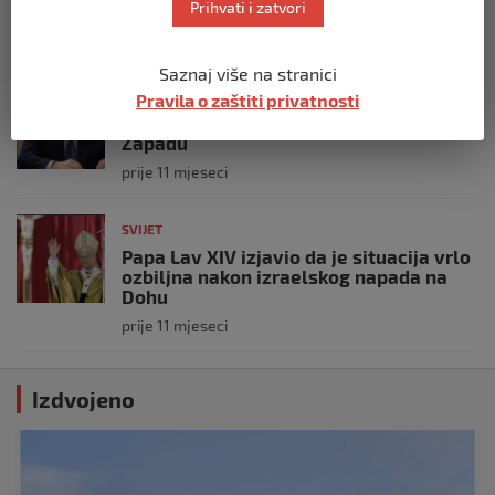
policijske snage na terenu
Prihvati i zatvori
prije 10 mjeseci
Saznaj više na stranici
SVIJET
Pravila o zaštiti privatnosti
Putin: Spremni smo vojno uzvratiti
Zapadu
prije 11 mjeseci
SVIJET
Papa Lav XIV izjavio da je situacija vrlo
ozbiljna nakon izraelskog napada na
Dohu
prije 11 mjeseci
Izdvojeno