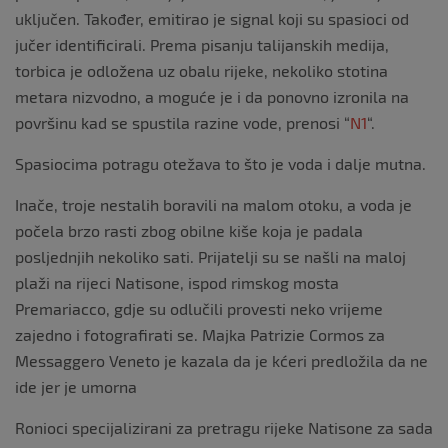
uključen. Također, emitirao je signal koji su spasioci od
jučer identificirali. Prema pisanju talijanskih medija,
torbica je odložena uz obalu rijeke, nekoliko stotina
metara nizvodno, a moguće je i da ponovno izronila na
površinu kad se spustila razine vode, prenosi “
N1
“.
Spasiocima potragu otežava to što je voda i dalje mutna.
Inače, troje nestalih boravili na malom otoku, a voda je
počela brzo rasti zbog obilne kiše koja je padala
posljednjih nekoliko sati. Prijatelji su se našli na maloj
plaži na rijeci Natisone, ispod rimskog mosta
Premariacco, gdje su odlučili provesti neko vrijeme
zajedno i fotografirati se. Majka Patrizie Cormos za
Messaggero Veneto je kazala da je kćeri predložila da ne
ide jer je umorna
Ronioci specijalizirani za pretragu rijeke Natisone za sada