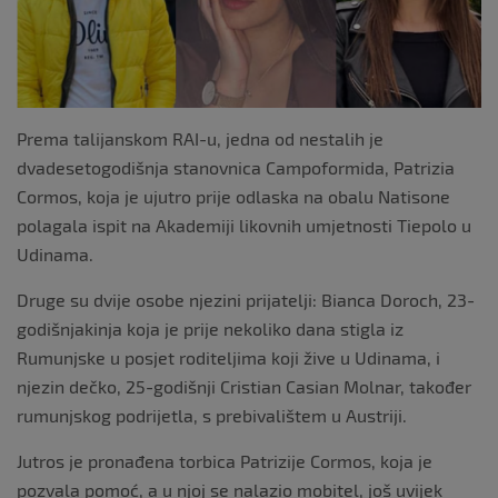
k
Prema talijanskom RAI-u, jedna od nestalih je
dvadesetogodišnja stanovnica Campoformida, Patrizia
Cormos, koja je ujutro prije odlaska na obalu Natisone
polagala ispit na Akademiji likovnih umjetnosti Tiepolo u
Udinama.
Druge su dvije osobe njezini prijatelji: Bianca Doroch, 23-
godišnjakinja koja je prije nekoliko dana stigla iz
Rumunjske u posjet roditeljima koji žive u Udinama, i
njezin dečko, 25-godišnji Cristian Casian Molnar, također
rumunjskog podrijetla, s prebivalištem u Austriji.
Jutros je pronađena torbica Patrizije Cormos, koja je
pozvala pomoć, a u njoj se nalazio mobitel, još uvijek