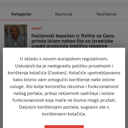
Kategorija
Najnovije
Najčitanije
SVIJET
Italijanski kapetan iz flotile za Gazu
primio islam nakon što su izraelske
snage prekinule molitvu njegove
posade
U skladu s novom europskom regulativom,
prije 10 mjeseci
Uskvijesti.ba je nadogradio politiku privatnosti i
korištenja kolačića (Cookies). Kolačiće upotrebljavamo
SVIJET
kako bismo vam omogućili korištenje naše online
Brod “Mikeno” probio izraelsku blokadu
i uplovio u Gazu – kapetan iz Sarajeva
usluge, što bolje korisničko iskustvo i funkcionalnost
vijori zastavu BiH
našeg portala, prikaz reklamnih sadržaja i ostale
prije 10 mjeseci
funkcionalnosti koje inače ne bismo mogli pružati.
Daljnjim korištenjem portala, suglasni ste s
SVIJET
korištenjem kolačića.
Opsadno stanje u Münchenu, odjeknulo
nekoliko eksplozija: Ima žrtava,