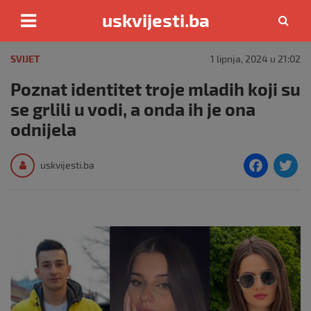
uskvijesti.ba
Skip
to
SVIJET
1 lipnja, 2024 u 21:02
content
Poznat identitet troje mladih koji su
se grlili u vodi, a onda ih je ona
odnijela
F
T
uskvijesti.ba
a
c
i
e
e
b
o
o