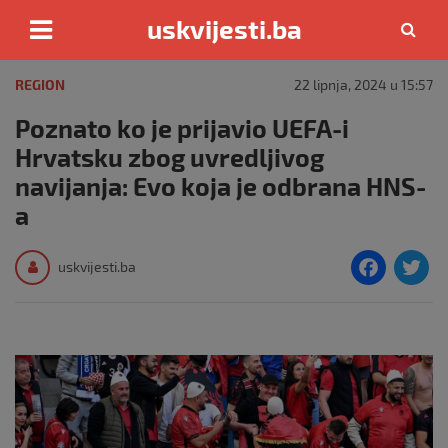
uskvijesti.ba
Skip
to
REGION
22 lipnja, 2024 u 15:57
content
Poznato ko je prijavio UEFA-i
Hrvatsku zbog uvredljivog
navijanja: Evo koja je odbrana HNS-
a
F
T
uskvijesti.ba
a
c
i
e
e
b
o