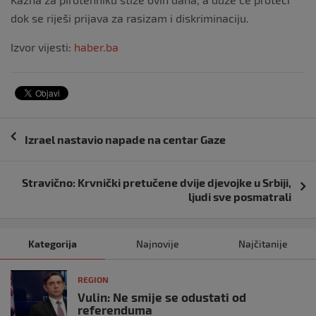
dok se riješi prijava za rasizam i diskriminaciju.
Izvor vijesti:
haber.ba
Navigacija
Izrael nastavio napade na centar Gaze
objava
Stravično: Krvnički pretučene dvije djevojke u Srbiji,
ljudi sve posmatrali
Kategorija
Najnovije
Najčitanije
REGION
Vulin: Ne smije se odustati od
referenduma