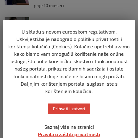
prije 10 mjeseci
REGION
Mira se dvadeseti put cijepila protiv
U skladu s novom europskom regulativom,
gripe: ‘Zato da ne budem bolesna’
Uskvijesti.ba je nadogradio politiku privatnosti i
prije 10 mjeseci
korištenja kolačića (Cookies). Kolačiće upotrebljavamo
kako bismo vam omogućili korištenje naše online
REGION
usluge, što bolje korisničko iskustvo i funkcionalnost
Predsjednik Srbije Aleksandar Vučić
našeg portala, prikaz reklamnih sadržaja i ostale
poslao vijenac: Posljednji pozdrav
funkcionalnosti koje inače ne bismo mogli pružati.
Halidu
Daljnjim korištenjem portala, suglasni ste s
prije 10 mjeseci
korištenjem kolačića.
REGION
Koza ogrebala dijete u zoološkom vrtu,
Prihvati i zatvori
roditelji zvali hitnu i policiju: “Došli su
uhapsiti kozu”
Saznaj više na stranici
prije 10 mjeseci
Pravila o zaštiti privatnosti