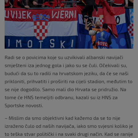
o
k
Radi se o povicima koje su uzvikivali albanski navijači
smješteni iza jednog gola i jako su se čuli. Očekivali su,
budući da su to radili na hrvatskom jeziku, da će se naši
prikloniti, prihvatiti i proširiti na cijeli stadion, međutim to
se nije dogodilo. Samo mali dio Hrvata se pridružio. Na
tome će HNS temeljiti odbranu, kazali su iz HNS za
Sportske novosti.
– Mislim da smo objektivni kad kažemo da se to nije
izraženo čulo od naših navijača, iako smo svjesni koliko je
to teška stvar politički i na svaki drugi način. Kad se ranije