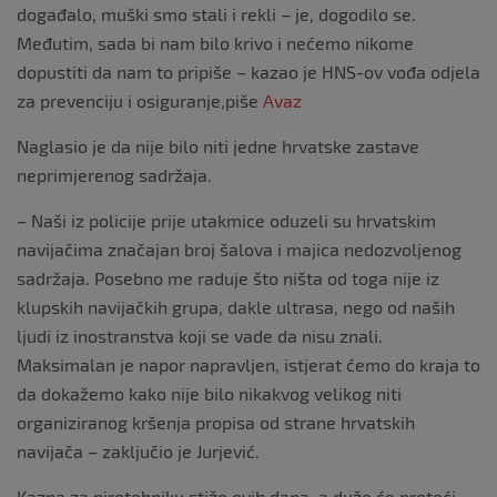
događalo, muški smo stali i rekli – je, dogodilo se.
Međutim, sada bi nam bilo krivo i nećemo nikome
dopustiti da nam to pripiše – kazao je HNS-ov vođa odjela
za prevenciju i osiguranje,piše
Avaz
Naglasio je da nije bilo niti jedne hrvatske zastave
neprimjerenog sadržaja.
– Naši iz policije prije utakmice oduzeli su hrvatskim
navijačima značajan broj šalova i majica nedozvoljenog
sadržaja. Posebno me raduje što ništa od toga nije iz
klupskih navijačkih grupa, dakle ultrasa, nego od naših
ljudi iz inostranstva koji se vade da nisu znali.
Maksimalan je napor napravljen, istjerat ćemo do kraja to
da dokažemo kako nije bilo nikakvog velikog niti
organiziranog kršenja propisa od strane hrvatskih
navijača – zaključio je Jurjević.
Kazna za pirotehniku stiže ovih dana, a duže će proteći