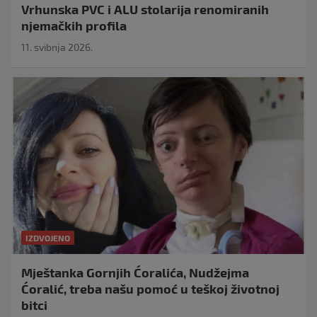
Vrhunska PVC i ALU stolarija renomiranih
njemačkih profila
11. svibnja 2026.
IZDVOJENO
Mještanka Gornjih Ćoralića, Nudžejma
Ćoralić, treba našu pomoć u teškoj životnoj
bitci