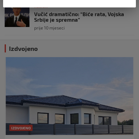
REGION
Vučić dramatično: “Biće rata, Vojska
Srbije je spremna”
prije 10 mjeseci
Izdvojeno
IZDVOJENO