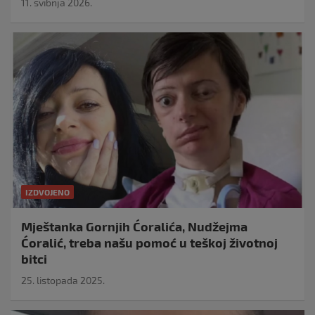
11. svibnja 2026.
IZDVOJENO
Mještanka Gornjih Ćoralića, Nudžejma
Ćoralić, treba našu pomoć u teškoj životnoj
bitci
25. listopada 2025.