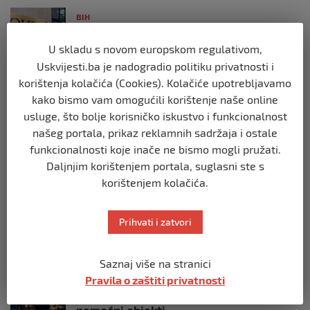
BIH
Postoje razne špekulacije oko ukidanja
OHR-a – šta vi mislite?
U skladu s novom europskom regulativom,
prije 3 mjeseca
Uskvijesti.ba je nadogradio politiku privatnosti i
korištenja kolačića (Cookies). Kolačiće upotrebljavamo
kako bismo vam omogućili korištenje naše online
BIH
usluge, što bolje korisničko iskustvo i funkcionalnost
Zašto Bakir Izetbegović trenutno ima
najveće šanse za povratak u
našeg portala, prikaz reklamnih sadržaja i ostale
Predsjedništvo BiH
funkcionalnosti koje inače ne bismo mogli pružati.
prije 3 mjeseca
Daljnjim korištenjem portala, suglasni ste s
korištenjem kolačića.
BIH
Demantij Federalnog ministarstva
Prihvati i zatvori
unutrašnjih poslova
prije 5 mjeseci
Saznaj više na stranici
Pravila o zaštiti privatnosti
BIH
Akcija SIPA-e: Pretresaju se stambeni i
pomoćni objekti