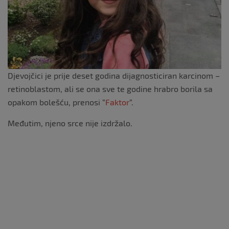
k
Djevojčici je prije deset godina dijagnosticiran karcinom –
retinoblastom, ali se ona sve te godine hrabro borila sa
opakom bolešću, prenosi “
Faktor
“.
Međutim, njeno srce nije izdržalo.