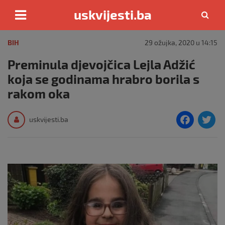
uskvijesti.ba
Skip
to
BIH
29 ožujka, 2020 u 14:15
content
Preminula djevojčica Lejla Adžić
koja se godinama hrabro borila s
rakom oka
F
T
uskvijesti.ba
a
c
i
e
e
b
o
o