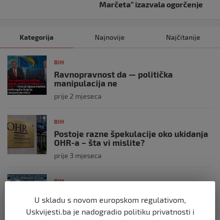
Marčeta” izazvala ogorčenje
Kategorija
Najnovije
Najčitanije
BIH
Ravnopravnost da — politička
manipulacija ne
prije 2 mjeseca
BIH
Postoje razne špekulacije oko ukidanja
OHR-a – šta vi mislite?
prije 3 mjeseca
BIH
Zašto Bakir Izetbegović trenutno ima
U skladu s novom europskom regulativom,
najveće šanse za povratak u
Predsjedništvo BiH
Uskvijesti.ba je nadogradio politiku privatnosti i