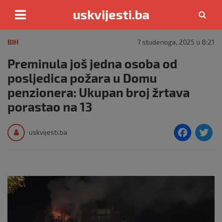
uskvijesti.ba
Skip
to
BIH
7 studenoga, 2025 u 8:21
content
Preminula još jedna osoba od
posljedica požara u Domu
penzionera: Ukupan broj žrtava
porastao na 13
F
T
uskvijesti.ba
a
c
i
e
e
b
o