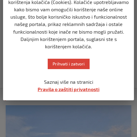
korištenja kolačića (Cookies). Kolačiće upotrebljavamo
prije 3 mjeseca
kako bismo vam omogućili korištenje naše online
usluge, što bolje korisničko iskustvo i funkcionalnost
BIH
našeg portala, prikaz reklamnih sadržaja i ostale
Demantij Federalnog ministarstva
unutrašnjih poslova
funkcionalnosti koje inače ne bismo mogli pružati.
Daljnjim korištenjem portala, suglasni ste s
prije 5 mjeseci
korištenjem kolačića.
BIH
Akcija SIPA-e: Pretresaju se stambeni i
Prihvati i zatvori
pomoćni objekti
prije 5 mjeseci
Saznaj više na stranici
Pravila o zaštiti privatnosti
Izdvojeno