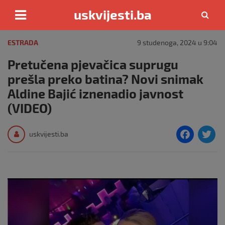
uskvijesti.ba
Skip
to
ESTRADA
9 studenoga, 2024 u 9:04
content
Pretučena pjevačica suprugu
prešla preko batina? Novi snimak
Aldine Bajić iznenadio javnost
(VIDEO)
F
T
uskvijesti.ba
a
c
i
e
e
b
o