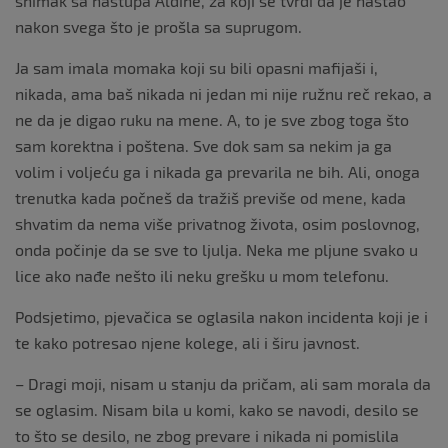
snimak sa nastupa Aldine, za koji se tvrdi da je nastao
nakon svega što je prošla sa suprugom.
Ja sam imala momaka koji su bili opasni mafijaši i,
nikada, ama baš nikada ni jedan mi nije ružnu reč rekao, a
ne da je digao ruku na mene. A, to je sve zbog toga što
sam korektna i poštena. Sve dok sam sa nekim ja ga
volim i voljeću ga i nikada ga prevarila ne bih. Ali, onoga
trenutka kada počneš da tražiš previše od mene, kada
shvatim da nema više privatnog života, osim poslovnog,
onda počinje da se sve to ljulja. Neka me pljune svako u
lice ako nađe nešto ili neku grešku u mom telefonu.
Podsjetimo, pjevačica se oglasila nakon incidenta koji je i
te kako potresao njene kolege, ali i širu javnost.
– Dragi moji, nisam u stanju da pričam, ali sam morala da
se oglasim. Nisam bila u komi, kako se navodi, desilo se
to što se desilo, ne zbog prevare i nikada ni pomislila