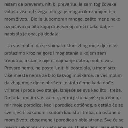
nisam da prevarim, niti bi prevarila. Ja sam tog čoveka
voljela više od svega, niti ga je mogao iko zamijeniti u
mom životu. Bio je ljubomoran mnogo, zašto mene neko
označava na bilo kojoj društvenoj mreži i tako dalje –
napisala je ona, pa dodala:
– Ja vas molim da se snimak ukloni zbog moje djece jer
prolazimo kroz najgore i mog stanja u kojem sam
trenutno, a stanje nije ni najmanje dobro, molim vas.
Prevare nema, ne postoji, niti bi postojala, u mom srcu
više mjesta nema za bilo kakvog muškarca. Ja vas molim
da zbog moje djece obrišete, ostalo ćemo kada dođe
vrijeme i prođe ovo stanje. Iznijeće se sve kao što i treba.
Do tada, molim vas za mir, jer mi je to najviše potrebno, i
mir moje porodice, kao i porodice dotičnog, a ostalo će se
sve riješiti zakonom i sudom kao što i treba, da ostane u
mom životu zbog mene i porodica s obje strane. Sve će se
riješiti zakonom, s prijetnjama ne. Hvala vam, vaša Aldina