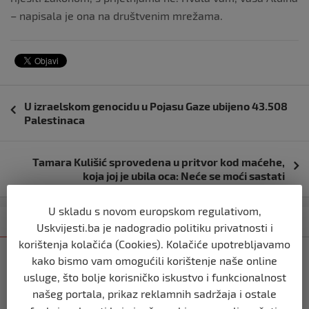
– napisala je ona na društvenim mrežama.
Navigacija
U izraelskom genocidu u Pojasu Gaze ubijeno 43.508
objava
Palestinaca
Tamara Kulišić sprovedena u pritvor kod maćehe,
koja joj je ubila oca: Neće se moći sastati
U skladu s novom europskom regulativom,
Kategorija
Najnovije
Najčitanije
Uskvijesti.ba je nadogradio politiku privatnosti i
korištenja kolačića (Cookies). Kolačiće upotrebljavamo
ESTRADA
kako bismo vam omogućili korištenje naše online
MILICA TODOROVIĆ OSTALA BEZ MUŽA
usluge, što bolje korisničko iskustvo i funkcionalnost
KAKO DALJE?
našeg portala, prikaz reklamnih sadržaja i ostale
prije 1 godina