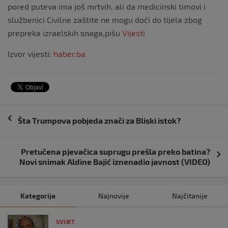
pored puteva ima još mrtvih, ali da medicinski timovi i
službenici Civilne zaštite ne mogu doći do tijela zbog
prepreka izraelskih snaga,pišu
Vijesti
Izvor vijesti:
haber.ba
Navigacija
Šta Trumpova pobjeda znači za Bliski istok?
objava
Pretučena pjevačica suprugu prešla preko batina?
Novi snimak Aldine Bajić iznenadio javnost (VIDEO)
Kategorija
Najnovije
Najčitanije
SVIJET