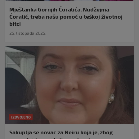
Mještanka Gornjih Ćoralića, Nudžejma
Ćoralić, treba našu pomoć u teškoj životnoj
bitci
25. listopada 2025.
IZDVOJENO
Sakuplja se novac za Neiru koja je, zbog