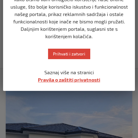
Zapadu
usluge, što bolje korisničko iskustvo i funkcionalnost
prije 11 mjeseci
našeg portala, prikaz reklamnih sadržaja i ostale
funkcionalnosti koje inače ne bismo mogli pružati.
Daljnjim korištenjem portala, suglasni ste s
SVIJET
korištenjem kolačića.
Papa Lav XIV izjavio da je situacija vrlo
ozbiljna nakon izraelskog napada na
Dohu
Prihvati i zatvori
prije 11 mjeseci
Saznaj više na stranici
Izdvojeno
Pravila o zaštiti privatnosti