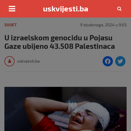
uskvijesti.ba
Skip
to
SVIJET
9 studenoga, 2024 u 9:03
content
U izraelskom genocidu u Pojasu
Gaze ubijeno 43.508 Palestinaca
F
T
uskvijesti.ba
a
c
i
e
e
b
o
o
k