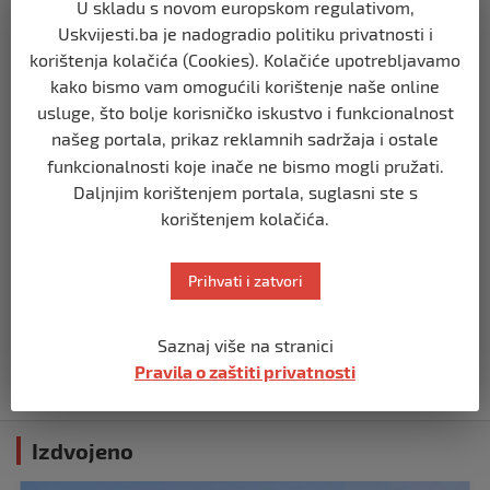
U skladu s novom europskom regulativom,
Opsadno stanje u Münchenu, odjeknulo
Uskvijesti.ba je nadogradio politiku privatnosti i
nekoliko eksplozija: Ima žrtava,
korištenja kolačića (Cookies). Kolačiće upotrebljavamo
policijske snage na terenu
kako bismo vam omogućili korištenje naše online
prije 10 mjeseci
usluge, što bolje korisničko iskustvo i funkcionalnost
našeg portala, prikaz reklamnih sadržaja i ostale
SVIJET
funkcionalnosti koje inače ne bismo mogli pružati.
Putin: Spremni smo vojno uzvratiti
Daljnjim korištenjem portala, suglasni ste s
Zapadu
korištenjem kolačića.
prije 11 mjeseci
Prihvati i zatvori
SVIJET
Papa Lav XIV izjavio da je situacija vrlo
ozbiljna nakon izraelskog napada na
Saznaj više na stranici
Dohu
Pravila o zaštiti privatnosti
prije 11 mjeseci
Izdvojeno