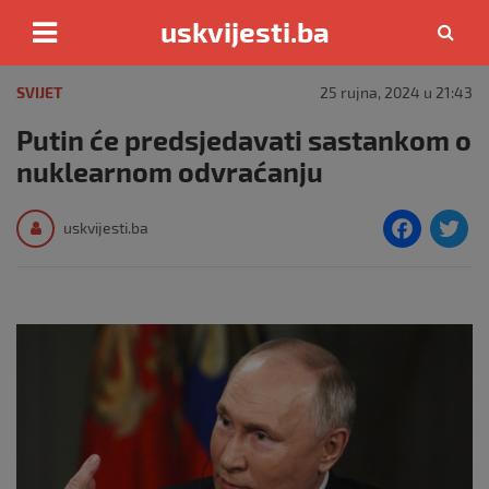
uskvijesti.ba
Skip
to
SVIJET
25 rujna, 2024 u 21:43
content
Putin će predsjedavati sastankom o
nuklearnom odvraćanju
F
T
uskvijesti.ba
a
c
i
e
e
b
o
o
k