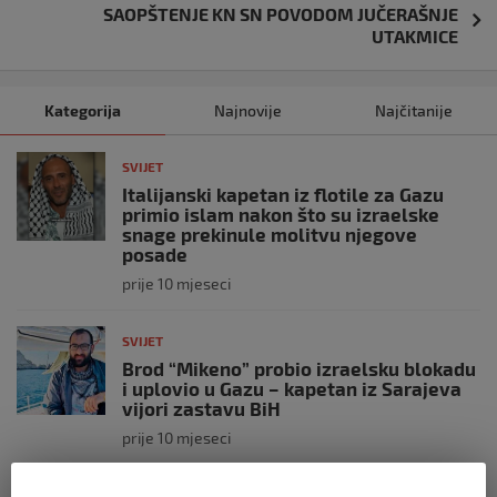
SAOPŠTENJE KN SN POVODOM JUČERAŠNJE
UTAKMICE
Kategorija
Najnovije
Najčitanije
SVIJET
Italijanski kapetan iz flotile za Gazu
primio islam nakon što su izraelske
snage prekinule molitvu njegove
posade
prije 10 mjeseci
SVIJET
Brod “Mikeno” probio izraelsku blokadu
i uplovio u Gazu – kapetan iz Sarajeva
vijori zastavu BiH
prije 10 mjeseci
SVIJET