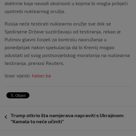
doktrine koja navodi okolnosti u kojima bi mogla pribjeći
upotrebi nuklearnog oružja.
Rusija neće testirati nuklearno oružje sve dok se
Sjedinjene Države suzdržavaju od testiranja, rekao je
Putinov glavni čovjek za kontrolu naoružanja u
ponedjeljak nakon spekulacija da bi Kremlj mogao
odustati od svog postsovjetskog moratorija na nuklearna
testiranja, prenosi Reuters.
Izvor vijesti:
haber.ba
Navigacija
Trump otkrio šta namjerava napraviti s Ukrajinom:
objava
“Kamala to neće učiniti”