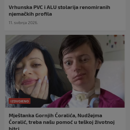
Vrhunska PVC i ALU stolarija renomiranih
njemačkih profila
11. svibnja 2026.
IZDVOJENO
Mještanka Gornjih Ćoralića, Nudžejma
Ćoralić, treba našu pomoć u teškoj životnoj
bitci