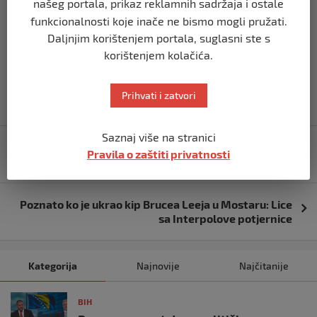
našeg portala, prikaz reklamnih sadržaja i ostale
Republika Srbija) 400.000 KM i za prijelaz Ripač –
funkcionalnosti koje inače ne bismo mogli pružati.
Užljebić (BiH – RH) 300.000 KM.
Daljnjim korištenjem portala, suglasni ste s
Izvor vijesti:
haber.ba
korištenjem kolačića.
Prihvati i zatvori
Navigacija
Saznaj više na stranici
Ruski režim bez milosti: Student promijenio naziv Wi-
Pravila o zaštiti privatnosti
objava
Fi mreže pa kažnjen zatvorom
Poznato ko je ukrao kip Brucea Leeja u Mostaru: Lice
sa Interpolove potjernice
Kategorija
Najnovije
Najčitanije
BIH