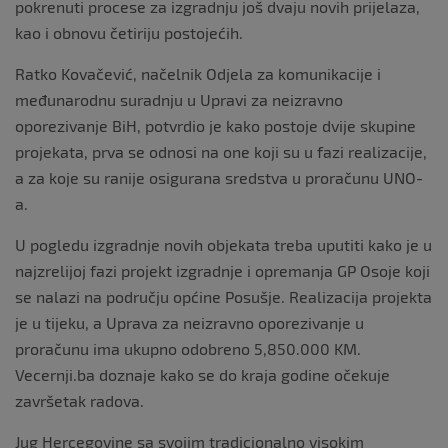
pokrenuti procese za izgradnju još dvaju novih prijelaza,
kao i obnovu četiriju postojećih.
Ratko Kovačević, načelnik Odjela za komunikacije i
međunarodnu suradnju u Upravi za neizravno
oporezivanje BiH, potvrdio je kako postoje dvije skupine
projekata, prva se odnosi na one koji su u fazi realizacije,
a za koje su ranije osigurana sredstva u proračunu UNO-
a.
U pogledu izgradnje novih objekata treba uputiti kako je u
najzrelijoj fazi projekt izgradnje i opremanja GP Osoje koji
se nalazi na području općine Posušje. Realizacija projekta
je u tijeku, a Uprava za neizravno oporezivanje u
proračunu ima ukupno odobreno 5,850.000 KM.
Vecernji.ba doznaje kako se do kraja godine očekuje
završetak radova.
Jug Hercegovine sa svojim tradicionalno visokim