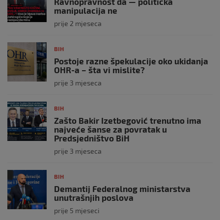
Ravnopravnost da — politička
manipulacija ne
prije 2 mjeseca
BIH
Postoje razne špekulacije oko ukidanja
OHR-a – šta vi mislite?
prije 3 mjeseca
BIH
Zašto Bakir Izetbegović trenutno ima
najveće šanse za povratak u
Predsjedništvo BiH
prije 3 mjeseca
BIH
Demantij Federalnog ministarstva
unutrašnjih poslova
prije 5 mjeseci