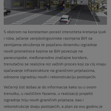
k
S obzirom na konstantan porast intenziteta kretanja ljudi
i roba, jačanje vanjskotrgovinske razmjena BiH sa
zemljama okruženja te pojačanu dinamiku izgradnje
novih prometnice kojima se BiH povezuje na
paneuropske, međunarodno značajne koridore,
trenutačno se realizira niz važnih proces koji za cilj imaju
ojačavanje infrastrukture na graničnim prijelazima,
odnosno izgradnju novih i rekonstrukciju postojećih.
Večernji list došao je do informacije kako su u ovom
trenutku, u različitim fazama, u realizaciji projekti
izgradnje triju novih graničnih prijelaza, kao i
rekonstrukcije dvaju postojećih, a plan za ovu godinu je