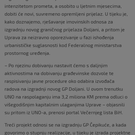
intenzitetom prometa, a osobito u ljetnim mjesecima,
dobiti će novi, suvremeno opremljeni prijelaz. U tijeku je,
kako doznajemo, rješavanje imovinskih odnosa za
izgradnju novog graničnog prijelaza Doljani, a pritom je
Uprava za neizravno oporezivanje u fazi ishođenja
urbanističke suglasnosti kod Federalnog ministarstva
prostornog uređenja.
– Po njezinu dobivanju nastavit ćemo s daljnjim
aktivnostima na dobivanju građevinske dozvole te
raspisivanju javne procedure oko odabira izvođača
radova na izgradnji novog GP Doljani. U ovom trenutku
UNO na raspolaganju ima 3,2 miliona KM prema odluci o
višegodišnjim kapitalnim ulaganjima Uprave – objasnili
su pritom iz UNO-a, prenosi portal Večernjeg lista BiH.
Treći projekt odnosi se na izgradnju GP Čepikuće, a kada
govorimo o stupnju realizacije, u tijeku je izrada projektne