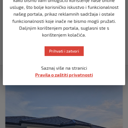
kako bismo vam omogućili korištenje naše online
Demantij Federalnog ministarstva
usluge, što bolje korisničko iskustvo i funkcionalnost
unutrašnjih poslova
našeg portala, prikaz reklamnih sadržaja i ostale
prije 5 mjeseci
funkcionalnosti koje inače ne bismo mogli pružati.
Daljnjim korištenjem portala, suglasni ste s
korištenjem kolačića.
BIH
Akcija SIPA-e: Pretresaju se stambeni i
pomoćni objekti
Prihvati i zatvori
prije 5 mjeseci
Saznaj više na stranici
Izdvojeno
Pravila o zaštiti privatnosti