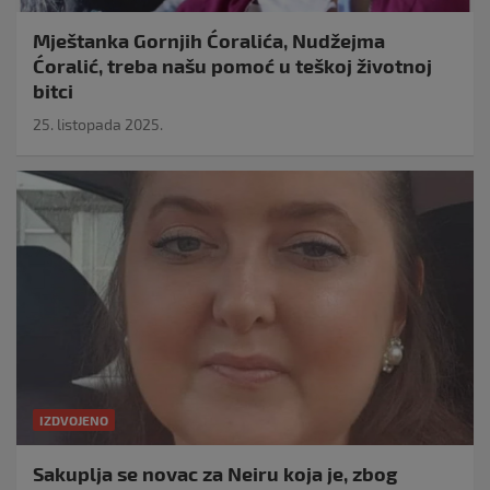
Mještanka Gornjih Ćoralića, Nudžejma
Ćoralić, treba našu pomoć u teškoj životnoj
bitci
25. listopada 2025.
IZDVOJENO
Sakuplja se novac za Neiru koja je, zbog