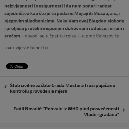
neizvjesnosti i nesigurnosti i da nam podari radost
zajedništva kao što je to podario Mojsiji ili Musau, a.s., i
njegovim sljedbenicima. Neka Vam ovaj Blagdan slobode
i proljeća protekne ispunjen duhovnom radošću, mirom i
srećom
– navodi se u čestitki reisu-l-uleme Kavazovića.
Izvor vijesti: haber.ba
Navigacija
Štab civilne zaštite Grada Mostara traži pojačanu
objava
kontrolu provođenja mjera
Fadil Novalić: “Pohvale iz WHO plod posvećenosti
Vlade i građana”