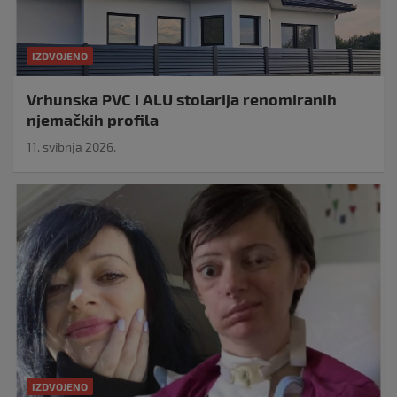
IZDVOJENO
Vrhunska PVC i ALU stolarija renomiranih
njemačkih profila
11. svibnja 2026.
IZDVOJENO