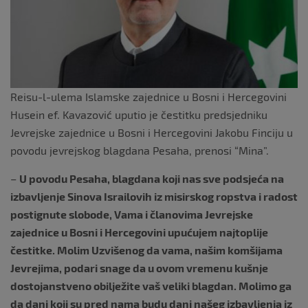
Reisu-l-ulema Islamske zajednice u Bosni i Hercegovini
Husein ef. Kavazović uputio je čestitku predsjedniku
Jevrejske zajednice u Bosni i Hercegovini Jakobu Finciju u
povodu jevrejskog blagdana Pesaha, prenosi “Mina”.
–
U povodu Pesaha, blagdana koji nas sve podsjeća na
izbavljenje Sinova Israilovih iz misirskog ropstva i radost
postignute slobode, Vama i članovima Jevrejske
zajednice u Bosni i Hercegovini upućujem najtoplije
čestitke. Molim Uzvišenog da vama, našim komšijama
Jevrejima, podari snage da u ovom vremenu kušnje
dostojanstveno obilježite vaš veliki blagdan. Molimo ga
da dani koji su pred nama budu dani našeg izbavljenja iz