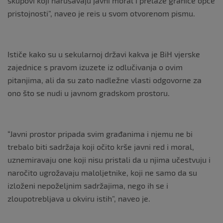
skupovi koji narušavaju javni moral i prelaze granice opće
pristojnosti”, naveo je reis u svom otvorenom pismu.
Ističe kako su u sekularnoj državi kakva je BiH vjerske
zajednice s pravom izuzete iz odlučivanja o ovim
pitanjima, ali da su zato nadležne vlasti odgovorne za
ono što se nudi u javnom gradskom prostoru.
“Javni prostor pripada svim građanima i njemu ne bi
trebalo biti sadržaja koji očito krše javni red i moral,
uznemiravaju one koji nisu pristali da u njima učestvuju i
naročito ugrožavaju maloljetnike, koji ne samo da su
izloženi nepoželjnim sadržajima, nego ih se i
zloupotrebljava u okviru istih”, naveo je.