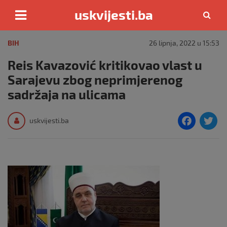
uskvijesti.ba
Skip
to
BIH
26 lipnja, 2022 u 15:53
content
Reis Kavazović kritikovao vlast u
Sarajevu zbog neprimjerenog
sadržaja na ulicama
F
T
uskvijesti.ba
a
c
i
e
e
b
o
o