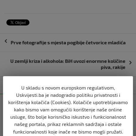
Navigacija
Prve fotografije s mjesta pogibije četvorice mladića
objava
U zemlji kriza i alkohola: BiH uvozi enormne količine
piva, rakije
U skladu s novom europskom regulativom,
Kategorija
Najnovije
Najčitanije
Uskvijesti.ba je nadogradio politiku privatnosti i
korištenja kolačića (Cookies). Kolačiće upotrebljavamo
BIH
kako bismo vam omogućili korištenje naše online
Ravnopravnost da — politička
manipulacija ne
usluge, što bolje korisničko iskustvo i funkcionalnost
prije 2 mjeseca
našeg portala, prikaz reklamnih sadržaja i ostale
funkcionalnosti koje inače ne bismo mogli pružati.