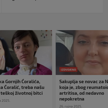
IZDVOJENO
a Gornjih Ćoralića,
Sakuplja se novac za N
 Ćoralić, treba našu
koja je, zbog reumato
teškoj životnoj bitci
artritisa, od nedavno
nepokretna
a 2025.
26. rujna 2025.