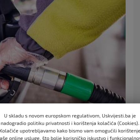
o
o
k
U skladu s novom europskom regulativom, Uskvijesti.ba je
nadogradio politiku privatnosti i korištenja kolačića (Cookies).
Kolačiće upotrebljavamo kako bismo vam omogućili korištenj
aše online usluge, što bolje korisničko iskustvo i funkcionalno