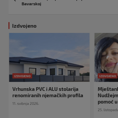
objava
Bavarskoj
Izdvojeno
IZDVOJENO
IZDVOJENO
Vrhunska PVC i ALU stolarija
Mještank
renomiranih njemačkih profila
Nudžejma
pomoć u 
11. svibnja 2026.
25. listopad