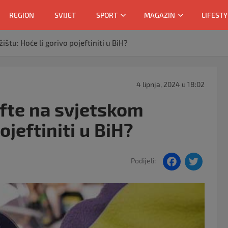
REGION
SVIJET
SPORT
MAGAZIN
LIFESTY
štu: Hoće li gorivo pojeftiniti u BiH?
4 lipnja, 2024 u 18:02
fte na svjetskom
ojeftiniti u BiH?
F
T
Podijeli:
a
w
c
itt
e
er
b