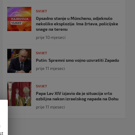
SVIJET
Opsadno stanje u Münchenu, odjeknulo
nekoliko eksplozija: Ima žrtava, policijske
snage na terenu
prije 10 mjeseci
SVIJET
Putin: Spremni smo vojno uzvratiti Zapadu
prije 11 mjeseci
SVIJET
Papa Lav XIV izjavio da je situacija vrlo
ozbiljna nakon izraelskog napada na Dohu
prije 11 mjeseci
e
st