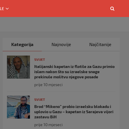
LE
Kategorija
Najnovije
Najčitanije
SVIJET
Italijanski kapetan iz flotile za Gazu primio
islam nakon što su izraelske snage
prekinule molitvu njegove posade
prije 10 mjeseci
SVIJET
Brod “Mikeno” probio izraelsku blokadu i
uplovio u Gazu – kapetan iz Sarajeva vijori
zastavu BiH
prije 10 mjeseci