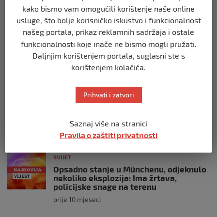
kako bismo vam omogućili korištenje naše online
SVIJET
usluge, što bolje korisničko iskustvo i funkcionalnost
Italijanski kapetan iz flotile za Gazu
našeg portala, prikaz reklamnih sadržaja i ostale
primio islam nakon što su izraelske
snage prekinule molitvu njegove
funkcionalnosti koje inače ne bismo mogli pružati.
posade
Daljnjim korištenjem portala, suglasni ste s
prije 10 mjeseci
korištenjem kolačića.
SVIJET
Prihvati i zatvori
Brod “Mikeno” probio izraelsku blokadu
i uplovio u Gazu – kapetan iz Sarajeva
vijori zastavu BiH
Saznaj više na stranici
prije 10 mjeseci
Pravila o zaštiti privatnosti
SVIJET
Opsadno stanje u Münchenu, odjeknulo
nekoliko eksplozija: Ima žrtava,
policijske snage na terenu
prije 10 mjeseci