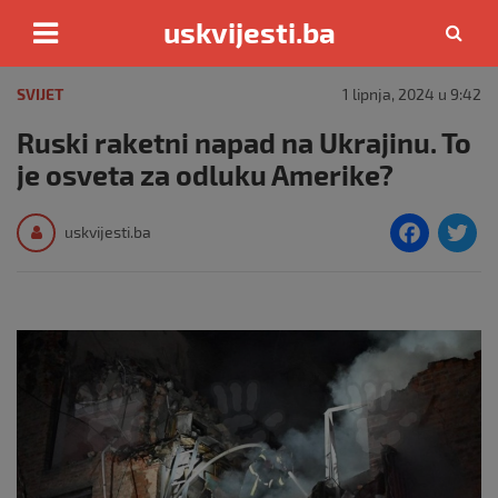
uskvijesti.ba
Skip
to
SVIJET
1 lipnja, 2024 u 9:42
content
Ruski raketni napad na Ukrajinu. To
je osveta za odluku Amerike?
F
T
uskvijesti.ba
a
c
i
e
e
b
o
o
k