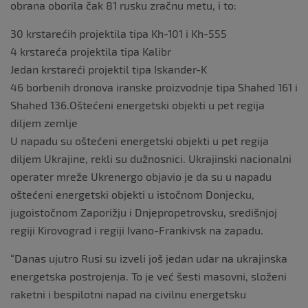
obrana oborila čak 81 rusku zračnu metu, i to:
30 krstarećih projektila tipa Kh-101 i Kh-555
4 krstareća projektila tipa Kalibr
Jedan krstareći projektil tipa Iskander-K
46 borbenih dronova iranske proizvodnje tipa Shahed 161 i
Shahed 136.Oštećeni energetski objekti u pet regija
diljem zemlje
U napadu su oštećeni energetski objekti u pet regija
diljem Ukrajine, rekli su dužnosnici. Ukrajinski nacionalni
operater mreže Ukrenergo objavio je da su u napadu
oštećeni energetski objekti u istočnom Donjecku,
jugoistočnom Zaporižju i Dnjepropetrovsku, središnjoj
regiji Kirovograd i regiji Ivano-Frankivsk na zapadu.
“Danas ujutro Rusi su izveli još jedan udar na ukrajinska
energetska postrojenja. To je već šesti masovni, složeni
raketni i bespilotni napad na civilnu energetsku