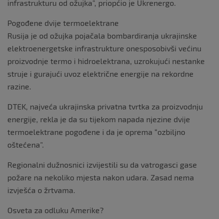
infrastrukturu od ožujka”, priopćio je Ukrenergo.
Pogođene dvije termoelektrane
Rusija je od ožujka pojačala bombardiranja ukrajinske
elektroenergetske infrastrukture onesposobivši većinu
proizvodnje termo i hidroelektrana, uzrokujući nestanke
struje i gurajući uvoz električne energije na rekordne
razine.
DTEK, najveća ukrajinska privatna tvrtka za proizvodnju
energije, rekla je da su tijekom napada njezine dvije
termoelektrane pogođene i da je oprema “ozbiljno
oštećena”.
Regionalni dužnosnici izvijestili su da vatrogasci gase
požare na nekoliko mjesta nakon udara. Zasad nema
izvješća o žrtvama.
Osveta za odluku Amerike?