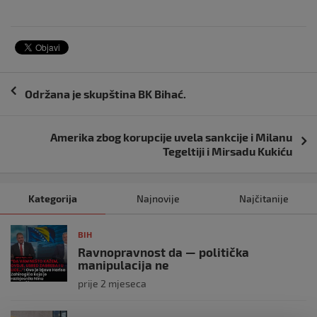
Navigacija
Održana je skupština BK Bihać.
objava
Amerika zbog korupcije uvela sankcije i Milanu
Tegeltiji i Mirsadu Kukiću
Kategorija
Najnovije
Najčitanije
BIH
Ravnopravnost da — politička
manipulacija ne
prije 2 mjeseca