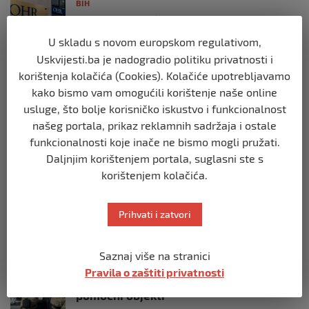
BIH
Postoje razne špekulacije oko ukidanja
OHR-a – šta vi mislite?
U skladu s novom europskom regulativom,
prije 3 mjeseca
Uskvijesti.ba je nadogradio politiku privatnosti i
korištenja kolačića (Cookies). Kolačiće upotrebljavamo
BIH
kako bismo vam omogućili korištenje naše online
Zašto Bakir Izetbegović trenutno ima
usluge, što bolje korisničko iskustvo i funkcionalnost
najveće šanse za povratak u
našeg portala, prikaz reklamnih sadržaja i ostale
Predsjedništvo BiH
funkcionalnosti koje inače ne bismo mogli pružati.
prije 3 mjeseca
Daljnjim korištenjem portala, suglasni ste s
korištenjem kolačića.
BIH
Demantij Federalnog ministarstva
unutrašnjih poslova
Prihvati i zatvori
prije 5 mjeseci
Saznaj više na stranici
BIH
Pravila o zaštiti privatnosti
Akcija SIPA-e: Pretresaju se stambeni i
pomoćni objekti