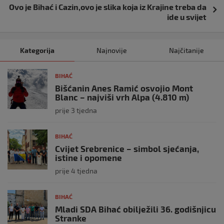
Ovo je Bihać i Cazin,ovo je slika koja iz Krajine treba da
ide u svijet
Kategorija
Najnovije
Najčitanije
BIHAĆ
Bišćanin Anes Ramić osvojio Mont
Blanc – najviši vrh Alpa (4.810 m)
prije 3 tjedna
BIHAĆ
Cvijet Srebrenice – simbol sjećanja,
istine i opomene
prije 4 tjedna
BIHAĆ
Mladi SDA Bihać obilježili 36. godišnjicu
Stranke