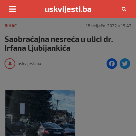
uskvijesti.ba
Skip
to
BIHAĆ
18 veljače, 2022 u 15:42
content
Saobraćajna nesreća u ulici dr.
Irfana Ljubijankića
F
T
uskvijesti.ba
a
c
i
e
e
b
o
o
k