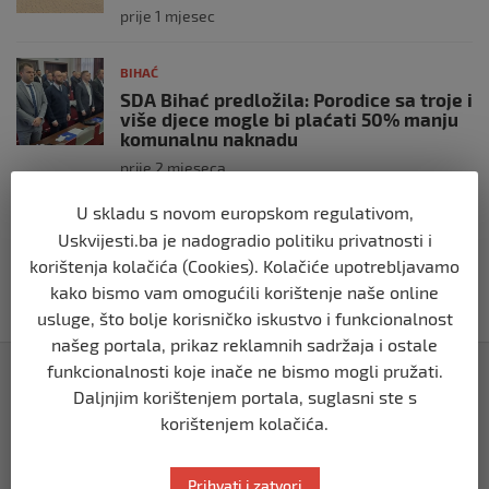
prije 1 mjesec
BIHAĆ
SDA Bihać predložila: Porodice sa troje i
više djece mogle bi plaćati 50% manju
komunalnu naknadu
prije 2 mjeseca
U skladu s novom europskom regulativom,
BIHAĆ
Uskvijesti.ba je nadogradio politiku privatnosti i
RK Zagreb izabrao kompaniju iz Bihaća
korištenja kolačića (Cookies). Kolačiće upotrebljavamo
za izradu nove službene web stranice
kako bismo vam omogućili korištenje naše online
prije 2 mjeseca
usluge, što bolje korisničko iskustvo i funkcionalnost
našeg portala, prikaz reklamnih sadržaja i ostale
Izdvojeno
funkcionalnosti koje inače ne bismo mogli pružati.
Daljnjim korištenjem portala, suglasni ste s
korištenjem kolačića.
Prihvati i zatvori