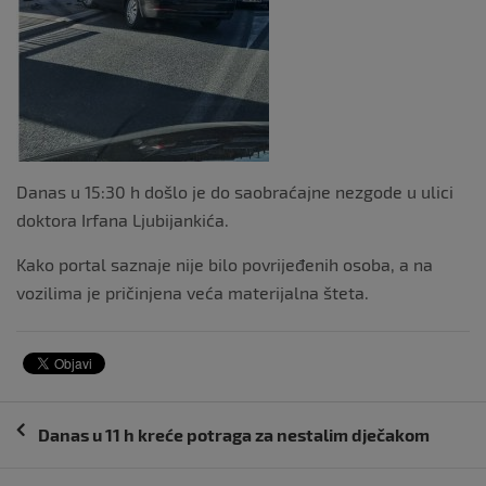
Danas u 15:30 h došlo je do saobraćajne nezgode u ulici
doktora Irfana Ljubijankića.
Kako portal saznaje nije bilo povrijeđenih osoba, a na
vozilima je pričinjena veća materijalna šteta.
Navigacija
Danas u 11 h kreće potraga za nestalim dječakom
objava