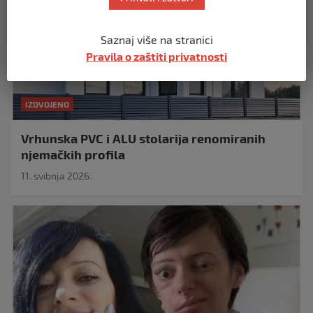
Saznaj više na stranici
Pravila o zaštiti privatnosti
IZDVOJENO
Vrhunska PVC i ALU stolarija renomiranih
njemačkih profila
11. svibnja 2026.