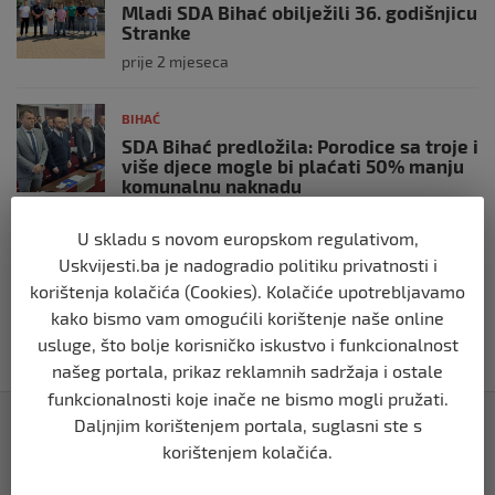
Mladi SDA Bihać obilježili 36. godišnjicu
Stranke
prije 2 mjeseca
BIHAĆ
SDA Bihać predložila: Porodice sa troje i
više djece mogle bi plaćati 50% manju
komunalnu naknadu
prije 2 mjeseca
U skladu s novom europskom regulativom,
Uskvijesti.ba je nadogradio politiku privatnosti i
BIHAĆ
korištenja kolačića (Cookies). Kolačiće upotrebljavamo
RK Zagreb izabrao kompaniju iz Bihaća
kako bismo vam omogućili korištenje naše online
za izradu nove službene web stranice
usluge, što bolje korisničko iskustvo i funkcionalnost
prije 2 mjeseca
našeg portala, prikaz reklamnih sadržaja i ostale
funkcionalnosti koje inače ne bismo mogli pružati.
Izdvojeno
Daljnjim korištenjem portala, suglasni ste s
korištenjem kolačića.