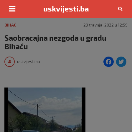
uskvijesti.ba
Skip
to
BIHAĆ
29 travnja, 2022 u 12:59
content
Saobracajna nezgoda u gradu
Bihaću
F
T
uskvijesti.ba
a
c
i
e
e
b
o
o
k