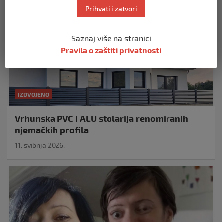
Prihvati i zatvori
Saznaj više na stranici
Pravila o zaštiti privatnosti
IZDVOJENO
Vrhunska PVC i ALU stolarija renomiranih
njemačkih profila
11. svibnja 2026.