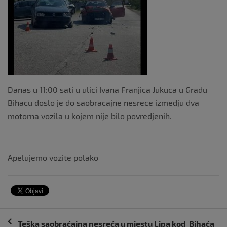
Danas u 11:00 sati u ulici Ivana Franjica Jukuca u Gradu
Bihacu doslo je do saobracajne nesrece izmedju dva
motorna vozila u kojem nije bilo povredjenih.
Apelujemo vozite polako
Navigacija
Teška saobraćajna nesreća u mjestu Lipa kod Bihaća