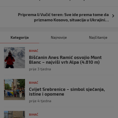
objava
Priprema li Vučić teren: Sve ide prema tome da
priznamo Kosovo, situacija u Ukrajini…
Kategorija
Najnovije
Najčitanije
BIHAĆ
Bišćanin Anes Ramić osvojio Mont
Blanc – najviši vrh Alpa (4.810 m)
prije 3 tjedna
BIHAĆ
Cvijet Srebrenice – simbol sjećanja,
istine i opomene
prije 4 tjedna
BIHAĆ