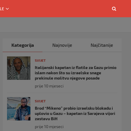
LE
Kategorija
Najnovije
Najčitanije
SVIJET
Italijanski kapetan iz flotile za Gazu primio
islam nakon što su izraelske snage
prekinule molitvu njegove posade
prije 10 mjeseci
SVIJET
Brod “Mikeno” probio izraelsku blokadu i
uplovio u Gazu – kapetan iz Sarajeva vijori
zastavu BiH
prije 10 mjeseci