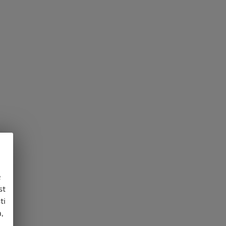
e
st
ti
,