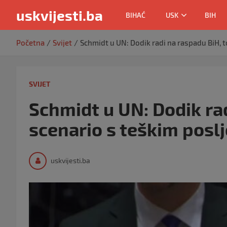
uskvijesti.ba
BIHAĆ
USK
BIH
Skip
Početna
Svijet
Schmidt u UN: Dodik radi na raspadu BiH, t
to
content
SVIJET
Schmidt u UN: Dodik rad
scenario s teškim posl
uskvijesti.ba