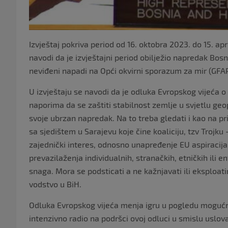
Izvještaj pokriva period od 16. oktobra 2023. do 15. ap
navodi da je izvještajni period obilježio napredak Bosn
neviđeni napadi na Opći okvirni sporazum za mir (GFAP
U izvještaju se navodi da je odluka Evropskog vijeća 
naporima da se zaštiti stabilnost zemlje u svjetlu geopo
svoje ubrzan napredak. Na to treba gledati i kao na pr
sa sjedištem u Sarajevu koje čine koaliciju, tzv Trojku
zajednički interes, odnosno unapređenje EU aspiracija
prevazilaženja individualnih, stranačkih, etničkih ili e
snaga. Mora se podsticati a ne kažnjavati ili eksploati
vodstvo u BiH.
Odluka Evropskog vijeća menja igru u pogledu mogućnos
intenzivno radio na podršci ovoj odluci u smislu uslov