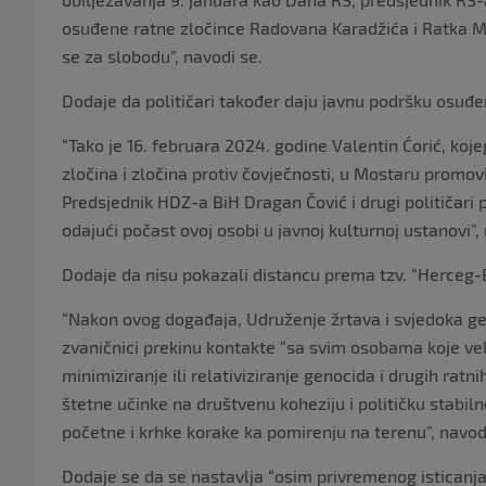
osuđene ratne zločince Radovana Karadžića i Ratka Mlad
se za slobodu”, navodi se.
Dodaje da političari također daju javnu podršku osuđ
“Tako je 16. februara 2024. godine Valentin Ćorić, koj
zločina i zločina protiv čovječnosti, u Mostaru promovi
Predsjednik HDZ-a BiH Dragan Čović i drugi političari
odajući počast ovoj osobi u javnoj kulturnoj ustanovi”, 
Dodaje da nisu pokazali distancu prema tzv. “Herceg-B
“Nakon ovog događaja, Udruženje žrtava i svjedoka ge
zvaničnici prekinu kontakte “sa svim osobama koje veli
minimiziranje ili relativiziranje genocida i drugih ratni
štetne učinke na društvenu koheziju i političku stabil
početne i krhke korake ka pomirenju na terenu”, navod
Dodaje se da se nastavlja “osim privremenog isticanja 