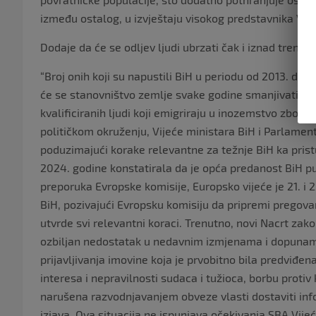
između ostalog, u izvještaju visokog predstavnika Vij
Dodaje da će se odljev ljudi ubrzati čak i iznad trenut
“Broj onih koji su napustili BiH u periodu od 2013. do
će se stanovništvo zemlje svake godine smanjivati za 
kvalificiranih ljudi koji emigriraju u inozemstvo zbog
političkom okruženju, Vijeće ministara BiH i Parlament
poduzimajući korake relevantne za težnje BiH ka prist
2024. godine konstatirala da je opća predanost BiH pu
preporuka Evropske komisije, Europsko vijeće je 21. i 
BiH, pozivajući Evropsku komisiju da pripremi pregovar
utvrde svi relevantni koraci. Trenutno, novi Nacrt zak
ozbiljan nedostatak u nedavnim izmjenama i dopunam
prijavljivanja imovine koja je prvobitno bila predviđe
interesa i nepravilnosti sudaca i tužioca, borbu protiv
narušena razvodnjavanjem obveze vlasti dostaviti infor
izjava. Ova situacija ne ispunjava očekivanja SBA Vij