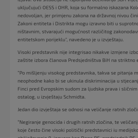
uključujući OESS i OHR, koja su formalno iskazana Ko
nedovoljan, jer primjenu zakona na državnoj nivou čini
Zakoni entiteta i Distrikta mogu izravno biti u suprot
ništavnim, stvarajući mogućnost različitog zakonodav
entitetskom porijeklu”, navedeno je u izvještaju.
Visoki predstavnik nije integrisao nikakve izmjene izbor
zaštite izbora članova Predsjedništva BiH na striktno
“Po mišljenju visokog predstavnika, takva se pitanja m
neophodne kako bi se ukinula diskriminacija u stjecan
Finci pred Evropskim sudom za ljudska prava i sličnim 
ostalog, u izvještaju Schmidta.
Jedan dio izvještaja se odnosi na veličanje ratnih zloč
“Negiranje genocida i drugih ratnih zločina, te veličanj
koje često čine visoki politički predstavnici iu medij
obilježavanja 9. januara kao Dana RS, predsjednik RS-