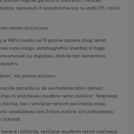
ića, nazivajući ih pojedincima koji su vodili RS i borili
enim ratnim zločincima.
eg je MKSJ osudio na 16 godina zatvora zbog ratnih
rao svoju knjigu, autobiografski izvještaj iz Haga.
 prisustvovali su događaju, doduše bez komentara,
navodi s.
osni” niti prema zločincu.
nocida zatražilo je da svi međunarodni i domaći
čaju ili podržavaju osuđene ratne zločince”. Negiranje,
h zločina, kao i veličanje njihovih počinitelja imaju
nost i produžavaju bol žrtava zločina. Oni potkopavaju
i Schmidt.
banera i bilborda, veličanje osuđenih ratnih zločinaca