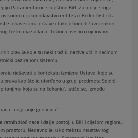
legiju Parlamentarne skupštine BiH. Zakon je stoga
 ovisnom o zakonodavstvu entiteta i Brčko Distrikta.
nosti s obavezama države i tako učiniti državni zakon
nog tretmana sudaca i tužioca ovisno o njihovom
nih pravila koje su neki tražili, nazivajući ih načinom
 etnički baziranom sistemu.
oraju rješavati u kontekstu izmjena Ustava, koje su
ju prava kao što je utvrđeno u grupi predmeta Sejdić-
pitanjima koja su na čekanju”, ističe se, između
inaca i negiranje genocida”.
e ratnih zločinaca i dalje postoji u BiH i cijelom regionu,
skom prostoru. Nedavno je, u kontekstu neustavnog
a ponovo negirao genocid u Srebrenici i veličao