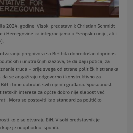
rila 2024. godine. Visoki predstavnik Christian Schmidt
e i Hercegovine ka integracijama u Evropsku uniju, ali i
).
o otvaranju pregoivora sa BiH bila dobrodošao doprinos
litičkih i unutrašnjih izazova, te da daju poticaj za
iznanje truda – prije svega od strane političkih stranaka
 – da se angažiraju odgovorno i konstruktivno za
 BiH i time dobrobit svih njenih građana. Sposobnost
ntitetskih interesa za općte dobro nije slabost već
rati. Mora se postaviti kao standard za političko
ti koje se otvaraju BiH. Visoki predstavnik je
a koje je neophodno ispuniti.