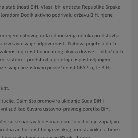
a stabilnosti BiH. Vlasti bh. entiteta Republike Srpske
loradom Dodik aktivno podrivaju državu BiH, njene
okiranjem njihovog rada i donošenja odluka predstavlja
a izvršava svoje odgovornosti. Njihova prijetnja da će
zakonskog i institucionalnog okvira države – uključujući
rni sistem – predstavlja prijetnju uspostavljanjem
zraze svoju bezuslovnu posvećenost GFAP-u, te BiH i
idt.
tucije. Osim što promovira ukidanje Suda BiH i
tavni sud kao čuvara ustavno-pravnog poretka BiH.
ođer su se nastavili nesmanjeno. To uključuje zapaljivu
rodna ad hoc institucija visokog predstavnika, a time i
avnici vladajuće koalicije RS eklatantno