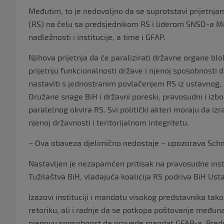
Međutim, to je nedovoljno da se suprotstavi prijetnjam
(RS) na čelu sa predsjednikom RS i liderom SNSD-a Mi
nadležnosti i institucije, a time i GFAP.
Njihova prijetnja da će paralizirati državne organe bl
prijetnju funkcionalnosti države i njenoj sposobnosti d
nastaviti s jednostranim povlačenjem RS iz ustavnog, 
Oružane snage BiH i državni poreski, pravosudni i izbo
paralelnog okvira RS. Svi politički akteri moraju da i
njenoj državnosti i teritorijalnom integritetu.
– Ova obaveza djelimično nedostaje – upozorava Schm
Nastavljen je nezapamćen pritisak na pravosudne insti
Tužilaštva BiH, vladajuća koalicija RS podriva BiH Us
Izazovi instituciji i mandatu visokog predstavnika tak
retoriku, ali i radnje da se potkopa poštovanje međuna
njegovu sposobnost da provede mandat GFAP-a. Predst