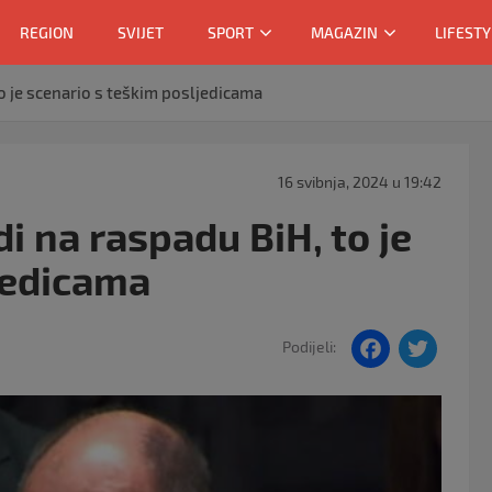
REGION
SVIJET
SPORT
MAGAZIN
LIFESTY
o je scenario s teškim posljedicama
16 svibnja, 2024 u 19:42
i na raspadu BiH, to je
jedicama
F
T
Podijeli:
a
w
c
itt
e
er
b