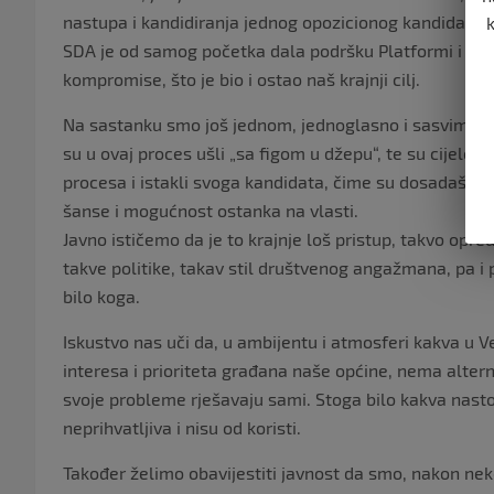
nastupa i kandidiranja jednog opozicionog kandidata z
SDA je od samog početka dala podršku Platformi i dogo
kompromise, što je bio i ostao naš krajnji cilj.
Na sastanku smo još jednom, jednoglasno i sasvim jas
su u ovaj proces ušli „sa figom u džepu“, te su cijelo v
procesa i istakli svoga kandidata, čime su dosadašnjoj 
šanse i mogućnost ostanka na vlasti.
Javno ističemo da je to krajnje loš pristup, takvo opre
takve politike, takav stil društvenog angažmana, pa i
bilo koga.
Iskustvo nas uči da, u ambijentu i atmosferi kakva u V
interesa i prioriteta građana naše općine, nema altern
svoje probleme rješavaju sami. Stoga bilo kakva nastoj
neprihvatljiva i nisu od koristi.
Također želimo obavijestiti javnost da smo, nakon ne