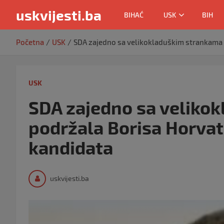
uskvijesti.ba
BIHAĆ
USK
BIH
Skip
Početna
USK
SDA zajedno sa velikokladuškim strankama 
to
content
USK
SDA zajedno sa veliko
podržala Borisa Horvat
kandidata
uskvijesti.ba