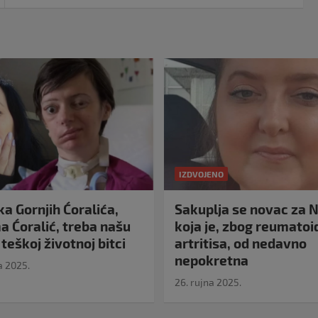
IZDVOJENO
a Gornjih Ćoralića,
Sakuplja se novac za N
 Ćoralić, treba našu
koja je, zbog reumato
teškoj životnoj bitci
artritisa, od nedavno
nepokretna
a 2025.
26. rujna 2025.