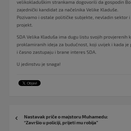
velikokladuškim strankama dogovorili da gospodin Bori
zajednički kandidat za načelnika Velike Kladuše.
Pozivamo i ostale političke subjekte, nevladin sektor 
projekt.
SDA Velika Kladuša ima dugu listu svojih provjerenih k
proklamiranih ideja za budućnost, koji uvijek i kada 
i časno zastupaju i brane interes SDA.
U jedinstvu je snaga!
Navigacija
Nastavak priče o majstoru Muhamedu:
objava
“Završio u policiji, prijeti mu robija”