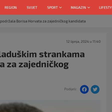
REGION
SVIJET
SPORT
MAGAZIN
LIFESTY
podržala Borisa Horvata za zajedničkog kandidata
12 lipnja, 2024 u 11:40
kladuškim strankama
a za zajedničkog
F
T
Podijeli:
a
w
c
itt