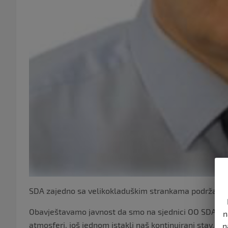
SDA zajedno sa velikokladuškim strankama podržala B
Obavještavamo javnost da smo na sjednici OO SDA Veli
n
atmosferi, još jednom istakli naš kontinuirani stav, o
n