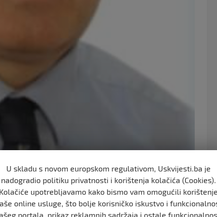
U skladu s novom europskom regulativom, Uskvijesti.ba je
nadogradio politiku privatnosti i korištenja kolačića (Cookies).
orisa Horvata za zajedničkog kandidata
Kolačiće upotrebljavamo kako bismo vam omogućili korištenj
ka Kladuša, u iskazanom jedinstvu i pozitivnoj
aše online usluge, što bolje korisničko iskustvo i funkcionalno
 važnosti da se postigne dogovor oko zajedničkog
ašeg portala, prikaz reklamnih sadržaja i ostale funkcionalnos