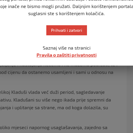
a načelnika općine Velika Kladuša.
koje inače ne bismo mogli pružati. Daljnjim korištenjem portala
suglasni ste s korištenjem kolačića.
voru oko zajedničkog kandidata, čineći različite
Prihvati i zatvori
no, osudili nekorektan odnos pojedinih stranaka koje
rijeme lažno pokazivali interes, na kraju se povukli iz
Saznaj više na stranici
korumpiranoj i destruktivnoj lokalnoj vlasti pojačali
Pravila o zaštiti privatnosti
djeljenje i nastojanja nećemo i ne možemo podržati, te i
 pod cijenu da ostanemo usamljeni i sami u odnosu na
elikoj Kladuši vlada već duži period, sagledavanje
ativu. Kladušani su više nego ikada prije spremni da
anja i uplitanje sa strane, ma od koga dolazila, su
koliko mjeseci napornog usaglašavanja, zajedno sa