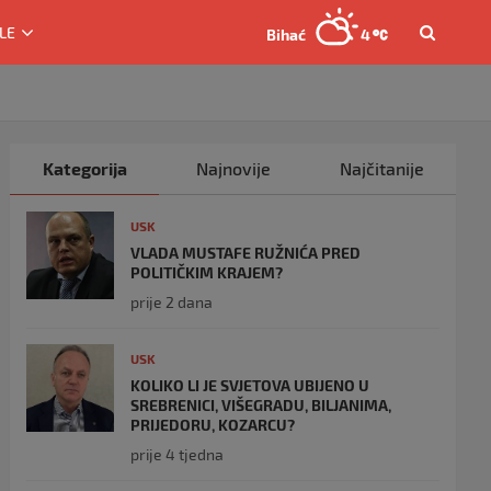
LE
Bihać
4
Kategorija
Najnovije
Najčitanije
USK
VLADA MUSTAFE RUŽNIĆA PRED
POLITIČKIM KRAJEM?
prije 2 dana
USK
KOLIKO LI JE SVJETOVA UBIJENO U
SREBRENICI, VIŠEGRADU, BILJANIMA,
PRIJEDORU, KOZARCU?
prije 4 tjedna