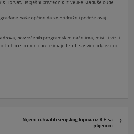
s Horvat, uspješni privrednik iz Velike Kladuše bude
i građane naše općine da se pridruže i podrže ovaj
adrova, posvećenih programskim načelima, misiji i viziji
je potrebno spremno preuzimaju teret, sasvim odgovorno
Nijemci uhvatili serijskog lopova iz BiH sa
plijenom