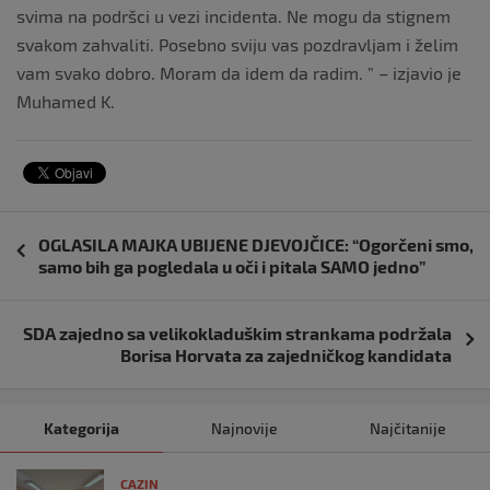
svima na podršci u vezi incidenta. Ne mogu da stignem
svakom zahvaliti. Posebno sviju vas pozdravljam i želim
vam svako dobro. Moram da idem da radim. ” – izjavio je
Muhamed K.
Navigacija
OGLASILA MAJKA UBIJENE DJEVOJČICE: “Ogorčeni smo,
objava
samo bih ga pogledala u oči i pitala SAMO jedno”
SDA zajedno sa velikokladuškim strankama podržala
Borisa Horvata za zajedničkog kandidata
Kategorija
Najnovije
Najčitanije
CAZIN