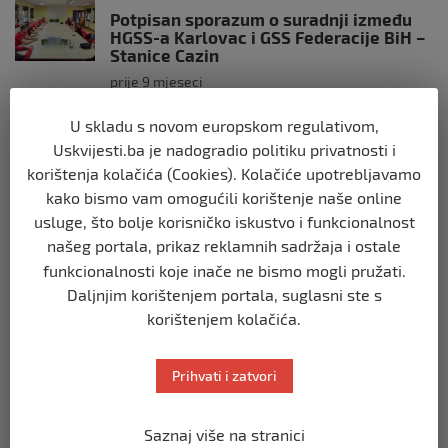
Potpisan sporazum o suradnji između
HGSS-a Karlovac i GSS Federacije BiH –
Stanice Cazin
prije 9 mjeseci
U skladu s novom europskom regulativom,
CAZIN
Uskvijesti.ba je nadogradio politiku privatnosti i
HEROJI GSS-a CAZIN: Spasili psa
korištenja kolačića (Cookies). Kolačiće upotrebljavamo
zarobljenog na obali Une!
kako bismo vam omogućili korištenje naše online
prije 9 mjeseci
usluge, što bolje korisničko iskustvo i funkcionalnost
našeg portala, prikaz reklamnih sadržaja i ostale
CAZIN
funkcionalnosti koje inače ne bismo mogli pružati.
Tragedija u Čoralićima: Motociklista
Daljnjim korištenjem portala, suglasni ste s
smrtno stradao u saobraćajnoj nesreći
korištenjem kolačića.
prije 10 mjeseci
Prihvati i zatvori
CAZIN
Nedin Hozdić – državni prvak Bosne i
Hercegovine u praktičnom streljaštvu
Saznaj više na stranici
prije 10 mjeseci