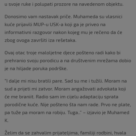
u svoje ruke i polupati prozore na navedenom objektu.
Donosimo vam nastavak priče. Muhameda su vlasnici
kuće prijavili MUP-u USK-a koji ga je priveo na
informativni razgovor nakon kojeg mu je rečeno da će
zbog ovoga završiti iza rešetaka.
Ovaj otac troje maloljetne djece pošteno radi kako bi
prehranio svoju porodicu a na društvenim mrežama dobio
je na hiljade poruka podrške.
“I dalje mi nisu bratili pare. Sad su me i tužili. Moram na
sud a prijeti mi zatvor. Moram angažovati advokata koji
će me braniit. Radio sam im cijelu adaptaciju sprata
porodične kuće. Nije pošteno šta nam rade. Prvo ne plate,
pa tuže pa moram na robiju. Tuga..” – izjavio je Muhamed
K.
Želim da se zahvalim prijateljima, familiji rodbini, hvala