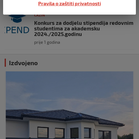
Pravila o zaštiti privatnosti
CAZIN
Konkurs za dodjelu stipendija redovnim
studentima za akademsku
2024./2025.godinu
prije 1 godina
Izdvojeno