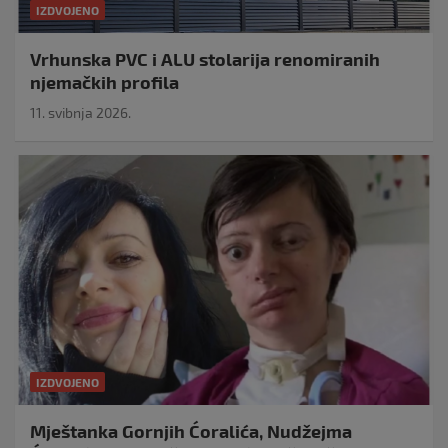
IZDVOJENO
Vrhunska PVC i ALU stolarija renomiranih
njemačkih profila
11. svibnja 2026.
IZDVOJENO
Mještanka Gornjih Ćoralića, Nudžejma