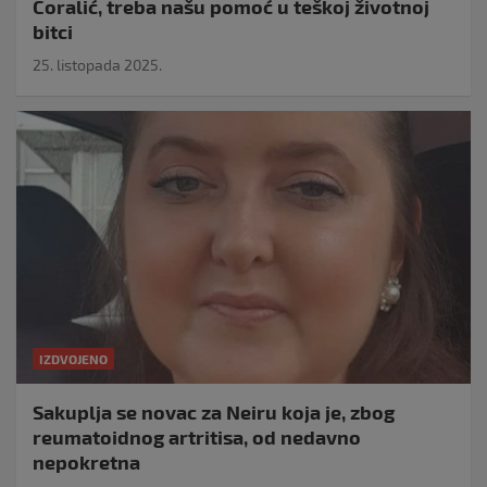
Ćoralić, treba našu pomoć u teškoj životnoj
bitci
25. listopada 2025.
IZDVOJENO
Sakuplja se novac za Neiru koja je, zbog
reumatoidnog artritisa, od nedavno
nepokretna