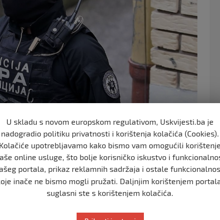
o
k
U skladu s novom europskom regulativom, Uskvijesti.ba je
nadogradio politiku privatnosti i korištenja kolačića (Cookies).
Kolačiće upotrebljavamo kako bismo vam omogućili korištenj
aše online usluge, što bolje korisničko iskustvo i funkcionalno
IPA-e su pretres izvršili i u mjestu Pokoj, gdje je
ašeg portala, prikaz reklamnih sadržaja i ostale funkcionalnos
koje inače ne bismo mogli pružati. Daljnjim korištenjem portala
suglasni ste s korištenjem kolačića.