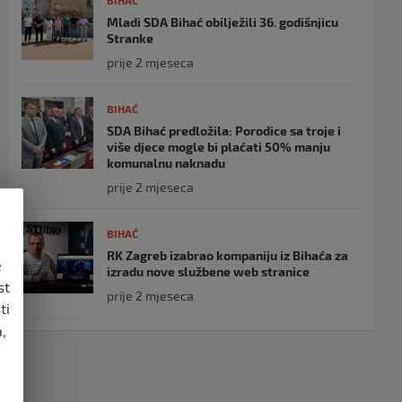
BIHAĆ
Mladi SDA Bihać obilježili 36. godišnjicu
Stranke
prije 2 mjeseca
BIHAĆ
SDA Bihać predložila: Porodice sa troje i
više djece mogle bi plaćati 50% manju
komunalnu naknadu
prije 2 mjeseca
BIHAĆ
RK Zagreb izabrao kompaniju iz Bihaća za
e
izradu nove službene web stranice
st
prije 2 mjeseca
ti
,