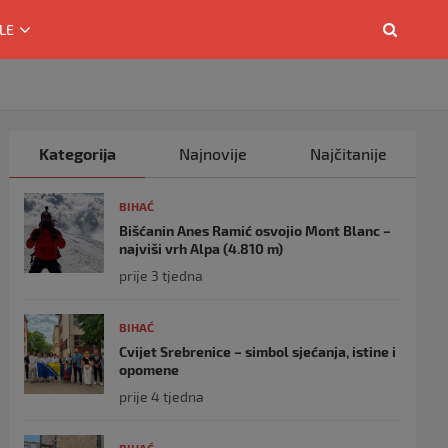
LE
Kategorija
Najnovije
Najčitanije
BIHAĆ
Bišćanin Anes Ramić osvojio Mont Blanc –
najviši vrh Alpa (4.810 m)
prije 3 tjedna
BIHAĆ
Cvijet Srebrenice – simbol sjećanja, istine i
opomene
prije 4 tjedna