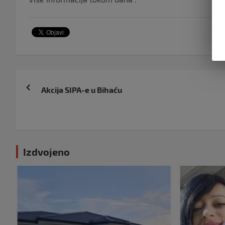
Navigacija
Akcija SIPA-e u Bihaću
objava
Izdvojeno