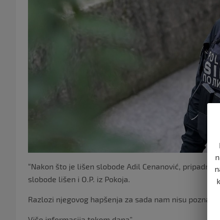
n
“Nakon što je lišen slobode Adil Cenanović, pripadnici S
n
slobode lišen i O.P. iz Pokoja.
Razlozi njegovog hapšenja za sada nam nisu poznati.
Više informacija tokom dana”.