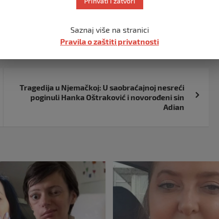
Prihvati i zatvori
Saznaj više na stranici
Pravila o zaštiti privatnosti
Tragedija u Njemačkoj: U saobraćajnoj nesreći
poginuli Hanka Oštraković i novorođeni sin
Adian